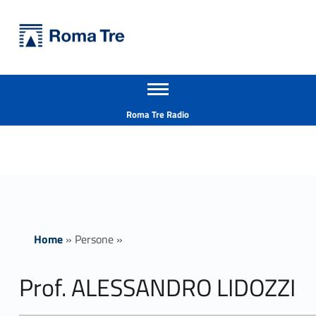
Primary Menu
Università Roma Tre
Prof. ALESSANDRO LIDOZZI - Università Roma Tre
Apri il menu secondario
L’Università degli Studi Roma Tre è un’università giovane e per giovani, è nata nel 1992 ed è rapidamente cresciuta sia in termini di studenti che di corsi di studio offerti. Sono attivi 13 dipartimenti che offrono corsi di Laurea, Laurea magistrale, Master, Corsi di perfezionamento, Dottorati di ricerca e Scuole di specializzazione
Header info sidebar
Roma Tre Radio
Home
»
Persone
»
Prof. ALESSANDRO LIDOZZI