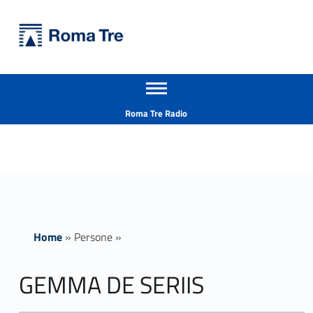
Primary Menu
Università Roma Tre
GEMMA DE SERIIS - Università Roma Tre
Apri il menu secondario
L’Università degli Studi Roma Tre è un’università giovane e per giovani, è nata nel 1992 ed è rapidamente cresciuta sia in termini di studenti che di corsi di studio offerti. Sono attivi 13 dipartimenti che offrono corsi di Laurea, Laurea magistrale, Master, Corsi di perfezionamento, Dottorati di ricerca e Scuole di specializzazione
Header info sidebar
Roma Tre Radio
Home
»
Persone
»
GEMMA DE SERIIS