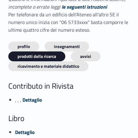
incomplete o errate leggi
le seguenti istruzioni
Per telefonare da un edificio dell'Ateneo all'altro SE il
numero unico inizia con "06 5733xxxx" basta comporre le
ultime quattro cifre del numero esteso.
profilo
insegnamenti
prodotti della ricerca
avvisi
ricevimento e materiale didattico
Contributo in Rivista
Link identifier #identifier_person_175613-1
, , ,
Dettaglio
Libro
Link identifier #identifier_person_8393-2
Dettaglio