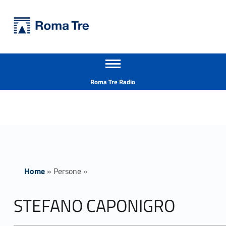
Primary Menu
Università Roma Tre
STEFANO CAPONIGRO ricerca - Università Roma Tre
Apri il menu secondario
L’Università degli Studi Roma Tre è un’università giovane e per giovani, è nata nel 1992 ed è rapidamente cresciuta sia in termini di studenti che di corsi di studio offerti. Sono attivi 13 dipartimenti che offrono corsi di Laurea, Laurea magistrale, Master, Corsi di perfezionamento, Dottorati di ricerca e Scuole di specializzazione
Header info sidebar
Roma Tre Radio
Home
»
Persone
»
STEFANO CAPONIGRO