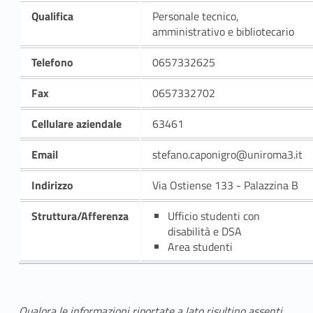
Qualifica
Personale tecnico,
amministrativo e bibliotecario
Telefono
0657332625
Fax
0657332702
Cellulare aziendale
63461
Email
stefano.caponigro@uniroma3.it
Indirizzo
Via Ostiense 133 - Palazzina B
Struttura/Afferenza
Ufficio studenti con
disabilità e DSA
Area studenti
Qualora le informazioni riportate a lato risultino assenti,