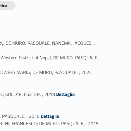
tico
versity, DE MURO, PASQUALE; NANEMA, JACQUES, ,
ar Western District of Nepal, DE MURO, PASQUALE, ,
Link identifier #identifier_person_158561-3
 GENOWEFA MARIA; DE MURO, PASQUALE, , 2024
Link identifier #identifier_person_113866-5
LE; KOLLAR, ESZTER, , 2018
Dettaglio
Link identifier #identifier_person_152446-8
RO, PASQUALE, , 2016
Dettaglio
Link identifier #identifier_person_64971-9
 BURCHI, FRANCESCO; DE MURO, PASQUALE, , 2015