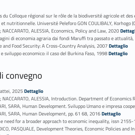
lloque régional sur le rôle de la biodiversité agricole et des es
e et nutritionnelle. Université Peleforo GON COULIBALY, Korhogo (
Link identifier #identifier_person_103636-40
 NACCARATO, ALESSIA, Economics, Policy and Law, 2020
Dettag
 di economia agraria dai fondi Maruffi tra passato e attualità
Link identifier #identifier_person_176477-42
 and Food Security: A Cross-Country Analysis, 2007
Dettaglio
Link identifier #identifier_person_169909-43
 sviluppo economico: il caso del Burkina Faso, 1998
Dettaglio
 di convegno
Link identifier #identifier_person_154969-44
attei, 2025
Dettaglio
NACCARATO, ALESSIA, Introduction. Department of Economics 
, SARA, Human Development. Sviluppo Umano e impresa coopera
Link identifier #identifier_person_192232-47
I, SARA, Human Development, pp. 61 68, 2016
Dettaglio
e need for a broader approach to economic inequality, issn 2155
O, PASQUALE, Development Theories, Economic Policies and I