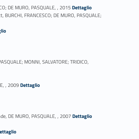
Link identifier #identifier_person_178332-10
CESCO; DE MURO, PASQUALE, , 2015
Dettaglio
Project, BURCHI, FRANCESCO; DE MURO, PASQUALE;
lio
O, PASQUALE; MONNI, SALVATORE; TRIDICO,
Link identifier #identifier_person_13614-18
E, , 2009
Dettaglio
Link identifier #identifier_person_136854-22
s-Monde, DE MURO, PASQUALE, , 2007
Dettaglio
76937-24
ettaglio