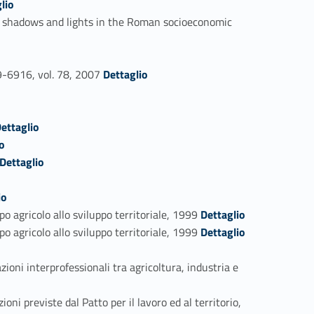
lio
hadows and lights in the Roman socioeconomic
Link identifier #identifier_person_46878-65
-6916, vol. 78, 2007
Dettaglio
entifier_person_158420-68
ettaglio
o
nk identifier #identifier_person_39234-70
Dettaglio
io
Link identifier #identifier_person_6633-73
 agricolo allo sviluppo territoriale, 1999
Dettaglio
Link identifier #identifier_person_166921-74
 agricolo allo sviluppo territoriale, 1999
Dettaglio
oni interprofessionali tra agricoltura, industria e
ni previste dal Patto per il lavoro ed al territorio,