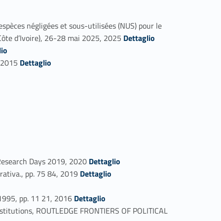
pèces négligées et sous-utilisées (NUS) pour le
Link identifier #identifier_person_167271-39
Côte d’Ivoire), 26-28 mai 2025, 2025
Dettaglio
lio
Link identifier #identifier_person_69419-41
, 2015
Dettaglio
Link identifier #identifier_person_93709-45
Research Days 2019, 2020
Dettaglio
Link identifier #identifier_person_44725-46
tiva., pp. 75 84, 2019
Dettaglio
Link identifier #identifier_person_93915-48
-1995, pp. 11 21, 2016
Dettaglio
nstitutions, ROUTLEDGE FRONTIERS OF POLITICAL