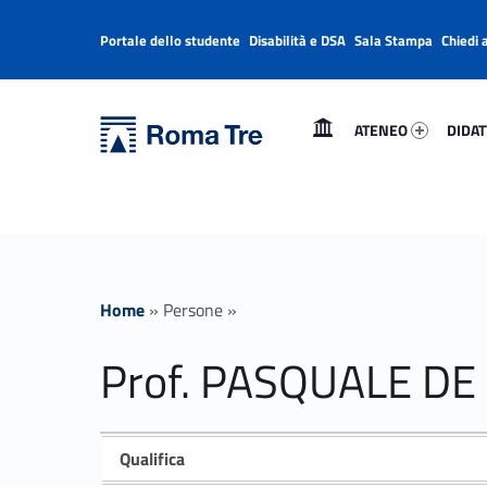
Portale dello studente
Disabilità e DSA
Sala Stampa
Chiedi 
Header info sidebar
Primary Menu
Ateneo 51258-1
Didatt
Università Roma Tre
Prof. PASQUALE DE MURO ricerca - Università Roma Tre
ATENEO
DIDAT
L’Università degli Studi Roma Tre è un’università giovane e per giovani, è nata nel 1992 ed è rapidamente cresciuta sia in termini di studenti che di corsi di studio offerti. Sono attivi 13 dipartimenti che offrono corsi di Laurea, Laurea magistrale, Master, Corsi di perfezionamento, Dottorati di ricerca e Scuole di specializzazione
Home
»
Persone
»
Prof. PASQUALE D
Qualifica