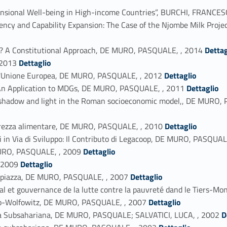
imensional Well-being in High-income Countries”, BURCHI, FRAN
Agency and Capability Expansion: The Case of the Njombe Milk 
Link identifier #identifier_person_65282-12
es? A Constitutional Approach, DE MURO, PASQUALE, , 2014
Dettag
Link identifier #identifier_person_161103-13
 2013
Dettaglio
Link identifier #identifier_person_60982-14
dell'Unione Europea, DE MURO, PASQUALE, , 2012
Dettaglio
Link identifier #identifier_person_176626-15
 An Application to MDGs, DE MURO, PASQUALE, , 2011
Dettaglio
: shadow and light in the Roman socioeconomic model,, DE MUR
Link identifier #identifier_person_59048-17
sicurezza alimentare, DE MURO, PASQUALE, , 2010
Dettaglio
i in Via di Sviluppo: Il Contributo di Legacoop, DE MURO, PASQUAL
Link identifier #identifier_person_19122-19
MURO, PASQUALE, , 2009
Dettaglio
Link identifier #identifier_person_197109-20
, 2009
Dettaglio
Link identifier #identifier_person_176650-21
 a piazza, DE MURO, PASQUALE, , 2007
Dettaglio
ocial et gouvernance de la lutte contre la pauvreté dand le Tier
Link identifier #identifier_person_167498-23
dopo-Wolfowitz, DE MURO, PASQUALE, , 2007
Dettaglio
Link identifier #identifier_person_
rica Subsahariana, DE MURO, PASQUALE; SALVATICI, LUCA, , 2002
D
Link identifier #identifier_person_43942-25