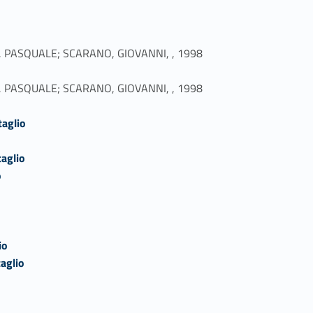
Link identifier #identifier_person_176409-28
E MURO, PASQUALE; SCARANO, GIOVANNI, , 1998
Link identifier #identifier_person_149636-29
E MURO, PASQUALE; SCARANO, GIOVANNI, , 1998
taglio
taglio
o
o
io
aglio