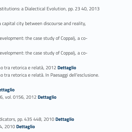
Link identifier #identifier_person_164128-50
tions: a Dialectical Evolution, pp. 23 40, 2013
pital city between discourse and reality,
elopment: the case study of Coppalj, a co-
elopment: the case study of Coppalj, a co-
Link identifier #identifier_person_38009-54
tra retorica e relatà, 2012
Dettaglio
retorica e relatà. In Paesaggi dell'esclusione.
n_84375-56
ettaglio
Link identifier #identifier_person_174566-57
6, vol. 0156, 2012
Dettaglio
Link identifier #identifier_person_94372-60
icators, pp. 435 448, 2010
Dettaglio
Link identifier #identifier_person_60178-61
04, 2010
Dettaglio