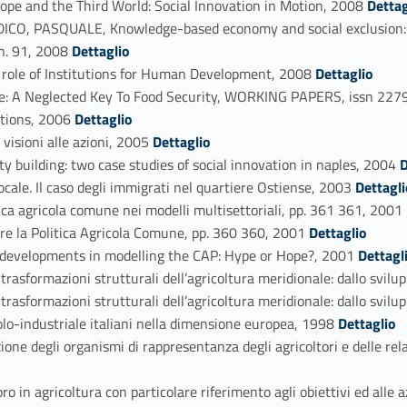
e and the Third World: Social Innovation in Motion, 2008
Dettag
, PASQUALE, Knowledge-based economy and social exclusion: s
Link identifier #identifier_person_52413-63
n. 91, 2008
Dettaglio
Link identifier #identifier_person_79000-64
le of Institutions for Human Development, 2008
Dettaglio
: A Neglected Key To Food Security, WORKING PAPERS, issn 2279
Link identifier #identifier_person_172195-66
tions, 2006
Dettaglio
Link identifier #identifier_person_170975-67
visioni alle azioni, 2005
Dettaglio
Link identifier #id
uilding: two case studies of social innovation in naples, 2004
D
Link identifier #identifier_person_24121-69
ale. Il caso degli immigrati nel quartiere Ostiense, 2003
Dettagli
Li
 agricola comune nei modelli multisettoriali, pp. 361 361, 2001
Link identifier #identifier_person_191856-71
 la Politica Agricola Comune, pp. 360 360, 2001
Dettaglio
Link identifier #identifier_person_153760-72
evelopments in modelling the CAP: Hype or Hope?, 2001
Dettagl
mazioni strutturali dell’agricoltura meridionale: dallo sviluppo
mazioni strutturali dell’agricoltura meridionale: dallo sviluppo
Link identifier #identifier_person_102439-75
lo-industriale italiani nella dimensione europea, 1998
Dettaglio
degli organismi di rappresentanza degli agricoltori e delle relazi
n agricoltura con particolare riferimento agli obiettivi ed alle azio