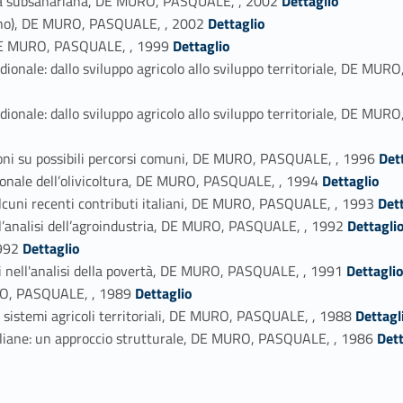
rica subsahariana, DE MURO, PASQUALE, , 2002
Dettaglio
Link identifier #identifier_person_165889-26
lho), DE MURO, PASQUALE, , 2002
Dettaglio
Link identifier #identifier_person_25804-27
e, DE MURO, PASQUALE, , 1999
Dettaglio
eridionale: dallo sviluppo agricolo allo sviluppo territoriale, D
eridionale: dallo sviluppo agricolo allo sviluppo territoriale, D
Link identifier #identifier_person_186499-30
sioni su possibili percorsi comuni, DE MURO, PASQUALE, , 1996
Det
Link identifier #identifier_person_105332-31
gionale dell’olivicoltura, DE MURO, PASQUALE, , 1994
Dettaglio
Link identifier #identifier_person_66587-32
Alcuni recenti contributi italiani, DE MURO, PASQUALE, , 1993
Det
Link identifier #identifier_person_137878-33
 nell’analisi dell’agroindustria, DE MURO, PASQUALE, , 1992
Dettagli
Link identifier #identifier_person_58090-34
992
Dettaglio
Link identifier #identifier_person_104277-35
ci nell'analisi della povertà, DE MURO, PASQUALE, , 1991
Dettagli
Link identifier #identifier_person_171231-36
URO, PASQUALE, , 1989
Dettaglio
Link identifier #identifier_person_114752-37
i sistemi agricoli territoriali, DE MURO, PASQUALE, , 1988
Dettagl
Link identifier #identifier_person_189759-38
taliane: un approccio strutturale, DE MURO, PASQUALE, , 1986
Dett