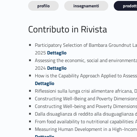
profilo
insegnamenti
prodotti
Contributo in Rivista
Participatory Selection of Bambara Groundnut L
Link identifier #identifier_person_172030-1
2025
Dettaglio
Assessing the economic, social and environmenta
Link identifier #identifier_person_173948-2
2024
Dettaglio
How is the Capability Approach Applied to As
Dettaglio
Riflessioni sulla lunga crisi alimentare african
Constructing Well-Being and Poverty Dimensio
Constructing Well-being and Poverty Dimension
Dalla disuaglianza di reddito alla disuguaglian
From food availability to nutritional capabilit
Measuring Human Development in a High-Income
Dettaglio