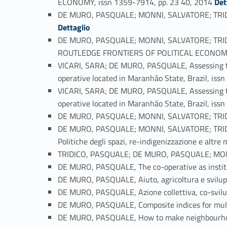
ECONOMY, issn 1359-7914, pp. 23 40, 2014
Det
DE MURO, PASQUALE; MONNI, SALVATORE; TRIDICO,
Dettaglio
DE MURO, PASQUALE; MONNI, SALVATORE; TRIDICO, 
ROUTLEDGE FRONTIERS OF POLITICAL ECONOMY,
VICARI, SARA; DE MURO, PASQUALE, Assessing the
operative located in Maranhão State, Brazil, is
VICARI, SARA; DE MURO, PASQUALE, Assessing the
operative located in Maranhão State, Brazil, is
DE MURO, PASQUALE; MONNI, SALVATORE; TRIDICO
DE MURO, PASQUALE; MONNI, SALVATORE; TRIDICO, 
Politiche degli spazi, re-indigenizzazione e altre
TRIDICO, PASQUALE; DE MURO, PASQUALE; MONNI
DE MURO, PASQUALE, The co-operative as insti
DE MURO, PASQUALE, Aiuto, agricoltura e svilup
DE MURO, PASQUALE, Azione collettiva, co-svilu
DE MURO, PASQUALE, Composite indices for multi
DE MURO, PASQUALE, How to make neighbourhoods