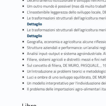
Decentramento istituzionale e sviluppo nell’Af
Um outro mundo é possivel (mas dá muito traba
L'insostenibile leggerezza dello sviluppo local
Le trasformazioni strutturali dell’agricoltura m
Dettaglio
Le trasformazioni strutturali dell’agricoltura m
Dettaglio
Geografia, economia e agricoltura: alcune rifles
Strutture aziendali e performance: un’analisi re
Analisi input-output e sistema agroindustriale. 
Filiere, sistemi agricoli e distretti: mezzi e fini
Sul concetto di filiera, DE MURO, PASQUALE, , 1
Un'introduzione ai problemi teorici e metodologi
Luci e ombre di uno sviluppo squilibrato, DE M
Un modello interpretativo per l'individuazione de
Il problema delle importazioni agro-alimentari i