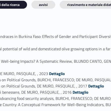
 della ricerca
avvisi
ricevimento e materiale didat
andraces in Burkina Faso: Effects of Gender and Participant Di
l potential of wild and domesticated olive growing options in a f
sess Well-being Impacts? A Systematic Review, BLUNDO CANTO,
Link identifier #identifier_person_72130-4
a, DE MURO, PASQUALE, , 2023
Dettaglio
ns on Political Grounds, BURCHI, FRANCESCO; DE MURO, PASQUA
Link identifier #identifier_person_107742-6
s on Political Grounds, DE MURO, PASQUALE, , 2017
Dettaglio
Link identifier #identifier_person_90417-7
za di benessere, DE MURO, PASQUALE, , 2016
Dettaglio
ies: Advancing food security analysis, BURCHI, FRANCESCO; DE MU
 Country: A Conceptual Framework for Well-Being Indicators,