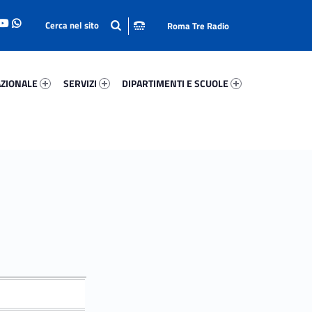
Roma Tre Radio
onale 83165-93
Servizi 29952-114
Dipartimenti E Scuole 44847-140
ZIONALE
SERVIZI
DIPARTIMENTI E SCUOLE