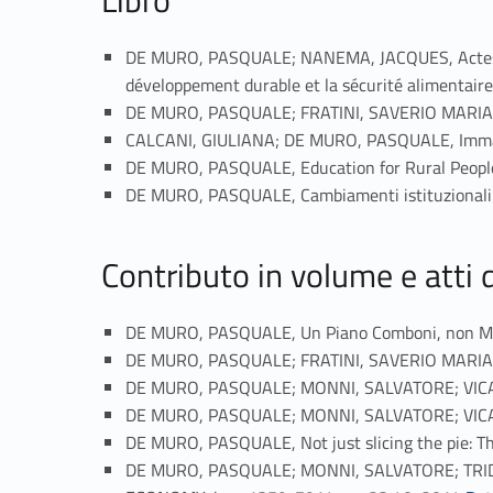
Libro
DE MURO, PASQUALE; NANEMA, JACQUES, Actes du Co
développement durable et la sécurité alimentair
DE MURO, PASQUALE; FRATINI, SAVERIO MARIA;
CALCANI, GIULIANA; DE MURO, PASQUALE, Immagini
DE MURO, PASQUALE, Education for Rural People
DE MURO, PASQUALE, Cambiamenti istituzionali e
Contributo in volume e atti
DE MURO, PASQUALE, Un Piano Comboni, non M
DE MURO, PASQUALE; FRATINI, SAVERIO MARIA; 
DE MURO, PASQUALE; MONNI, SALVATORE; VICARI
DE MURO, PASQUALE; MONNI, SALVATORE; VICAR
DE MURO, PASQUALE, Not just slicing the pie: Th
DE MURO, PASQUALE; MONNI, SALVATORE; TRIDIC
Link identifier #identifier_person_128226-49