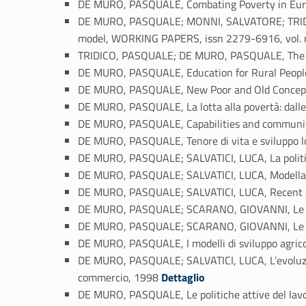
DE MURO, PASQUALE, Combating Poverty in Europ
DE MURO, PASQUALE; MONNI, SALVATORE; TRIDICO
model, WORKING PAPERS, issn 2279-6916, vol. 
TRIDICO, PASQUALE; DE MURO, PASQUALE, The ro
DE MURO, PASQUALE, Education for Rural People
DE MURO, PASQUALE, New Poor and Old Concep
DE MURO, PASQUALE, La lotta alla povertà: dalle 
DE MURO, PASQUALE, Capabilities and community b
DE MURO, PASQUALE, Tenore di vita e sviluppo loc
DE MURO, PASQUALE; SALVATICI, LUCA, La politica
DE MURO, PASQUALE; SALVATICI, LUCA, Modellare
DE MURO, PASQUALE; SALVATICI, LUCA, Recent d
DE MURO, PASQUALE; SCARANO, GIOVANNI, Le trasfor
DE MURO, PASQUALE; SCARANO, GIOVANNI, Le trasfor
DE MURO, PASQUALE, I modelli di sviluppo agrico
DE MURO, PASQUALE; SALVATICI, LUCA, L’evoluzione 
Link identifier #identifier_person_187574-76
commercio, 1998
Dettaglio
DE MURO, PASQUALE, Le politiche attive del lavoro i
Link identifier #identifier_person_188269-77