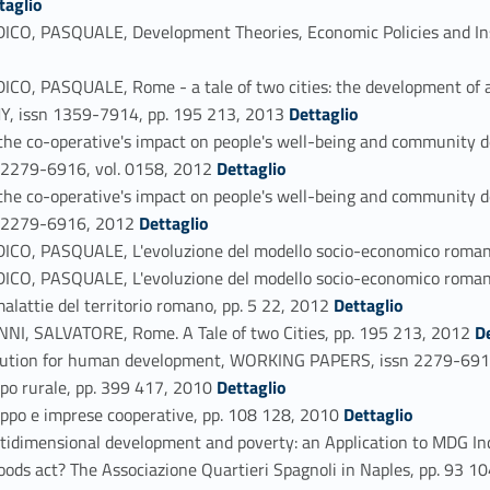
taglio
 PASQUALE, Development Theories, Economic Policies and Institu
PASQUALE, Rome - a tale of two cities: the development of a ca
Link identifier #identifier_person_159161-51
 issn 1359-7914, pp. 195 213, 2013
Dettaglio
 co-operative's impact on people's well-being and community dev
Link identifier #identifier_person_176271-52
sn 2279-6916, vol. 0158, 2012
Dettaglio
 co-operative's impact on people's well-being and community dev
Link identifier #identifier_person_47351-53
sn 2279-6916, 2012
Dettaglio
, PASQUALE, L'evoluzione del modello socio-economico romano 
PASQUALE, L'evoluzione del modello socio-economico romano tra 
Link identifier #identifier_person_163133-55
 malattie del territorio romano, pp. 5 22, 2012
Dettaglio
Link identifier #identifier_perso
, SALVATORE, Rome. A Tale of two Cities, pp. 195 213, 2012
D
tution for human development, WORKING PAPERS, issn 2279-691
Link identifier #identifier_person_187211-58
po rurale, pp. 399 417, 2010
Dettaglio
Link identifier #identifier_person_137867-59
ppo e imprese cooperative, pp. 108 128, 2010
Dettaglio
dimensional development and poverty: an Application to MDG Ind
 act? The Associazione Quartieri Spagnoli in Naples, pp. 93 1
Link identifier #identifier_person_20663-62