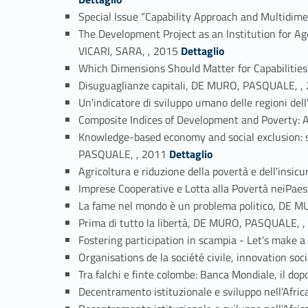
Special Issue “Capability Approach and Multid
The Development Project as an Institution for 
Link identifier #identifier_person_172908-11
VICARI, SARA, , 2015
Dettaglio
Which Dimensions Should Matter for Capabiliti
Disuguaglianze capitali, DE MURO, PASQUALE, ,
Un'indicatore di sviluppo umano delle regioni 
Composite Indices of Development and Poverty:
Knowledge-based economy and social exclusion
Link identifier #identifier_person_72250-16
PASQUALE, , 2011
Dettaglio
Agricoltura e riduzione della povertà e dell'in
Imprese Cooperative e Lotta alla Povertà neiPaes
La fame nel mondo è un problema politico, DE 
Prima di tutto la libertà, DE MURO, PASQUALE, 
Fostering participation in scampia - Let's make
Organisations de la société civile, innovation s
Tra falchi e finte colombe: Banca Mondiale, il 
Decentramento istituzionale e sviluppo nell’Af