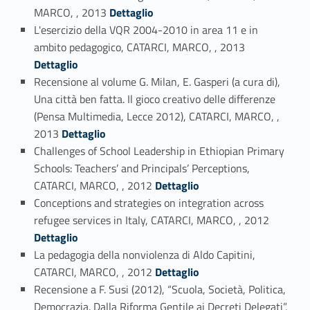
Link identifier #identifier_person_184841-35
MARCO, , 2013
Dettaglio
L'esercizio della VQR 2004-2010 in area 11 e in
Link identifier #identifier_person_78723-36
ambito pedagogico, CATARCI, MARCO, , 2013
Dettaglio
Recensione al volume G. Milan, E. Gasperi (a cura di),
Una città ben fatta. Il gioco creativo delle differenze
(Pensa Multimedia, Lecce 2012), CATARCI, MARCO, ,
Link identifier #identifier_person_36341-37
2013
Dettaglio
Challenges of School Leadership in Ethiopian Primary
Schools: Teachers’ and Principals’ Perceptions,
Link identifier #identifier_person_77760-38
CATARCI, MARCO, , 2012
Dettaglio
Conceptions and strategies on integration across
Link identifier #identifier_person_51693-39
refugee services in Italy, CATARCI, MARCO, , 2012
Dettaglio
La pedagogia della nonviolenza di Aldo Capitini,
Link identifier #identifier_person_96521-40
CATARCI, MARCO, , 2012
Dettaglio
Recensione a F. Susi (2012), “Scuola, Società, Politica,
Democrazia. Dalla Riforma Gentile ai Decreti Delegati”,