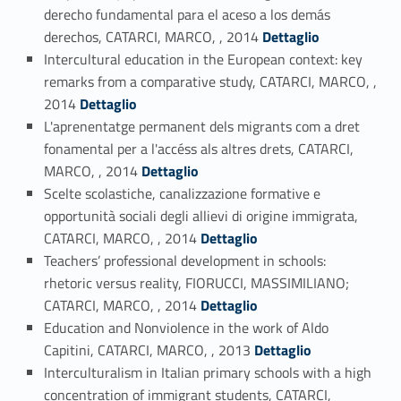
derecho fundamental para el aceso a los demás
Link identifier #identifier_person_199039-29
derechos, CATARCI, MARCO, , 2014
Dettaglio
Intercultural education in the European context: key
remarks from a comparative study, CATARCI, MARCO, ,
Link identifier #identifier_person_70954-30
2014
Dettaglio
L'aprenentatge permanent dels migrants com a dret
fonamental per a l'accéss als altres drets, CATARCI,
Link identifier #identifier_person_8995-31
MARCO, , 2014
Dettaglio
Scelte scolastiche, canalizzazione formative e
opportunità sociali degli allievi di origine immigrata,
Link identifier #identifier_person_88392-32
CATARCI, MARCO, , 2014
Dettaglio
Teachers’ professional development in schools:
rhetoric versus reality, FIORUCCI, MASSIMILIANO;
Link identifier #identifier_person_72248-33
CATARCI, MARCO, , 2014
Dettaglio
Education and Nonviolence in the work of Aldo
Link identifier #identifier_person_73853-34
Capitini, CATARCI, MARCO, , 2013
Dettaglio
Interculturalism in Italian primary schools with a high
concentration of immigrant students, CATARCI,