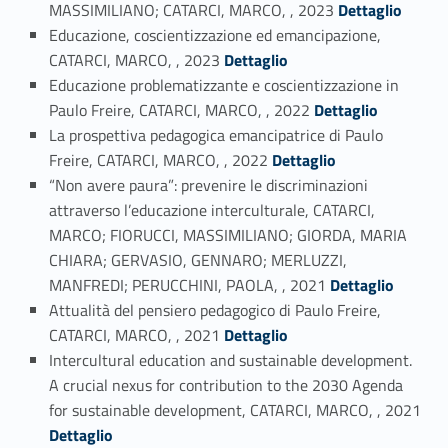
Link identifier #identifier_person_196208-9
MASSIMILIANO; CATARCI, MARCO, , 2023
Dettaglio
Educazione, coscientizzazione ed emancipazione,
Link identifier #identifier_person_195409-10
CATARCI, MARCO, , 2023
Dettaglio
Educazione problematizzante e coscientizzazione in
Link identifier #identifier_person_54751-11
Paulo Freire, CATARCI, MARCO, , 2022
Dettaglio
La prospettiva pedagogica emancipatrice di Paulo
Link identifier #identifier_person_111989-12
Freire, CATARCI, MARCO, , 2022
Dettaglio
“Non avere paura”: prevenire le discriminazioni
attraverso l’educazione interculturale, CATARCI,
MARCO; FIORUCCI, MASSIMILIANO; GIORDA, MARIA
CHIARA; GERVASIO, GENNARO; MERLUZZI,
Link identifier #identifier_person_46344-13
MANFREDI; PERUCCHINI, PAOLA, , 2021
Dettaglio
Attualità del pensiero pedagogico di Paulo Freire,
Link identifier #identifier_person_49484-14
CATARCI, MARCO, , 2021
Dettaglio
Intercultural education and sustainable development.
A crucial nexus for contribution to the 2030 Agenda
Link identifier #identifier_person_91354-15
for sustainable development, CATARCI, MARCO, , 2021
Dettaglio