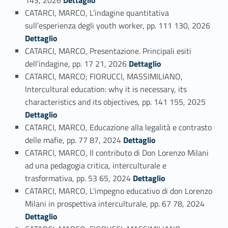
143, 2026
Dettaglio
CATARCI, MARCO, L’indagine quantitativa
Link identifier #identifier_person_109626-85
sull’esperienza degli youth worker, pp. 111 130, 2026
Dettaglio
CATARCI, MARCO, Presentazione. Principali esiti
Link identifier #identifier_person_7660-86
dell’indagine, pp. 17 21, 2026
Dettaglio
CATARCI, MARCO; FIORUCCI, MASSIMILIANO,
Intercultural education: why it is necessary, its
Link identifier #identifier_person_123041-87
characteristics and its objectives, pp. 141 155, 2025
Dettaglio
CATARCI, MARCO, Educazione alla legalità e contrasto
Link identifier #identifier_person_141097-88
delle mafie, pp. 77 87, 2024
Dettaglio
CATARCI, MARCO, Il contributo di Don Lorenzo Milani
ad una pedagogia critica, interculturale e
Link identifier #identifier_person_142639-89
trasformativa, pp. 53 65, 2024
Dettaglio
CATARCI, MARCO, L'impegno educativo di don Lorenzo
Link identifier #identifier_person_8410-90
Milani in prospettiva interculturale, pp. 67 78, 2024
Dettaglio