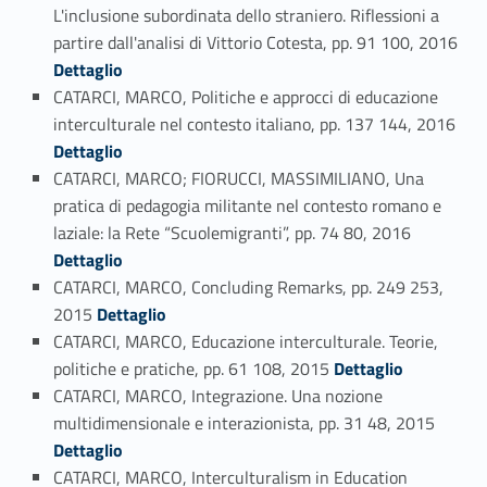
L'inclusione subordinata dello straniero. Riflessioni a
partire dall'analisi di Vittorio Cotesta, pp. 91 100, 2016
Link identifier #identifier_person_73522-127
Dettaglio
CATARCI, MARCO, Politiche e approcci di educazione
interculturale nel contesto italiano, pp. 137 144, 2016
Link identifier #identifier_person_129615-128
Dettaglio
CATARCI, MARCO; FIORUCCI, MASSIMILIANO, Una
pratica di pedagogia militante nel contesto romano e
Link identifier #identifier_person_63116-129
laziale: la Rete “Scuolemigranti”, pp. 74 80, 2016
Dettaglio
CATARCI, MARCO, Concluding Remarks, pp. 249 253,
Link identifier #identifier_person_190184-130
2015
Dettaglio
CATARCI, MARCO, Educazione interculturale. Teorie,
Link identifier #identifier_person_30502-131
politiche e pratiche, pp. 61 108, 2015
Dettaglio
CATARCI, MARCO, Integrazione. Una nozione
Link identifier #identifier_person_3886-132
multidimensionale e interazionista, pp. 31 48, 2015
Dettaglio
CATARCI, MARCO, Interculturalism in Education