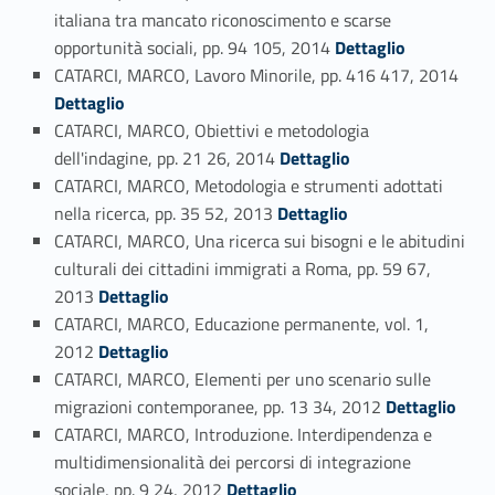
italiana tra mancato riconoscimento e scarse
Link identifier #identifier_person_38276-140
opportunità sociali, pp. 94 105, 2014
Dettaglio
Link identifier #identifier_person_174124-141
CATARCI, MARCO, Lavoro Minorile, pp. 416 417, 2014
Dettaglio
CATARCI, MARCO, Obiettivi e metodologia
Link identifier #identifier_person_67483-142
dell'indagine, pp. 21 26, 2014
Dettaglio
CATARCI, MARCO, Metodologia e strumenti adottati
Link identifier #identifier_person_104254-143
nella ricerca, pp. 35 52, 2013
Dettaglio
CATARCI, MARCO, Una ricerca sui bisogni e le abitudini
culturali dei cittadini immigrati a Roma, pp. 59 67,
Link identifier #identifier_person_180193-144
2013
Dettaglio
CATARCI, MARCO, Educazione permanente, vol. 1,
Link identifier #identifier_person_186050-145
2012
Dettaglio
CATARCI, MARCO, Elementi per uno scenario sulle
Link identifier #identifier_person_188492-146
migrazioni contemporanee, pp. 13 34, 2012
Dettaglio
CATARCI, MARCO, Introduzione. Interdipendenza e
multidimensionalità dei percorsi di integrazione
Link identifier #identifier_person_165656-147
sociale, pp. 9 24, 2012
Dettaglio