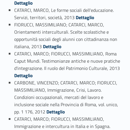
Dettaglio
CATARCI, MARCO, Le forme sociali dell'educazione.
Link identifier #identifier_person_23402-68
Servizi, territori, società, 2013
Dettaglio
FIORUCCI, MASSIMILIANO; CATARCI, MARCO,
Orientamenti interculturali. Scelte scolastiche e
opportunità sociali degli alunni con cittadinanza non
Link identifier #identifier_person_99308-69
italiana, 2013
Dettaglio
CATARCI, MARCO; FIORUCCI, MASSIMILIANO, Roma
Caput Mundi. Testimonianze antiche e nuove pratiche
Link identifier #identifier_person_172222-70
d'integrazione. Il ruolo del Patrimonio Culturale, 2013
Dettaglio
CARBONE, VINCENZO; CATARCI, MARCO; FIORUCCI,
MASSIMILIANO, Immigrazione, Crisi, Lavoro.
Condizioni occupazionali, mercati del lavoro e
inclusione sociale nella Provincia di Roma, vol. unico,
Link identifier #identifier_person_118040-71
pp. 1 176, 2012
Dettaglio
CATARCI, MARCO; FIORUCCI, MASSIMILIANO,
Immigrazione e intercultura in Italia e in Spagna.