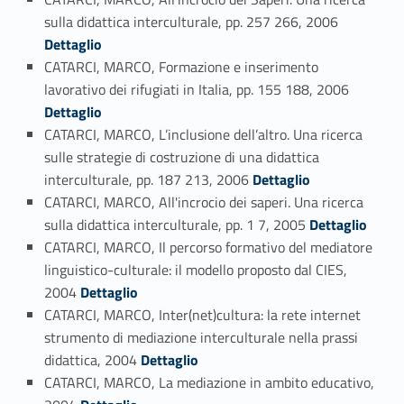
Link identifier #identifier_person_192544-161
sulla didattica interculturale, pp. 257 266, 2006
Dettaglio
CATARCI, MARCO, Formazione e inserimento
Link identifier #identifier_person_16054-162
lavorativo dei rifugiati in Italia, pp. 155 188, 2006
Dettaglio
CATARCI, MARCO, L’inclusione dell’altro. Una ricerca
sulle strategie di costruzione di una didattica
Link identifier #identifier_person_195952-163
interculturale, pp. 187 213, 2006
Dettaglio
CATARCI, MARCO, All'incrocio dei saperi. Una ricerca
Link identifier #identifier_person_126243-164
sulla didattica interculturale, pp. 1 7, 2005
Dettaglio
CATARCI, MARCO, Il percorso formativo del mediatore
linguistico-culturale: il modello proposto dal CIES,
Link identifier #identifier_person_110831-165
2004
Dettaglio
CATARCI, MARCO, Inter(net)cultura: la rete internet
strumento di mediazione interculturale nella prassi
Link identifier #identifier_person_160034-166
didattica, 2004
Dettaglio
CATARCI, MARCO, La mediazione in ambito educativo,
Link identifier #identifier_person_151728-167