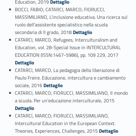
Education, 2019
Dettaglio
BOCCI, FABIO; CATARCI, MARCO; FIORUCCI,
MASSIMILIANO, L'inclusione educativa. Una ricerca sul
ruolo dell'assistente specialistico nella scuola
Link identifier #identifier_person_25028-57
secondaria di II grado, 2018
Dettaglio
CATARCI, MARCO, Refugees, Interculturalism and
Education, vol. 28-Special Issue in INTERCULTURAL
Link identifier #identifier_person_170047-58
EDUCATION (ISSN:1467-5986), pp. 109 229, 2017
Dettaglio
CATARCI, MARCO, La pedagogia della liberazione di
Paulo Freire. Educazione, intercultura e cambiamento
Link identifier #identifier_person_88333-59
sociale, 2016
Dettaglio
CATARCI, MARCO; FIORUCCI, MASSIMILIANO, Il mondo
Link identifier #identifier_person_102437-60
a scuola. Per un'educazione interculturale, 2015
Dettaglio
CATARCI, MARCO; FIORUCCI, MASSIMILIANO,
Intercultural Education in the European Context.
Link identifier #identifier_person_11966-61
Theories, Experiences, Challenges, 2015
Dettaglio