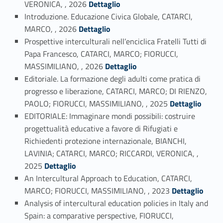
VERONICA, , 2026
Dettaglio
Introduzione. Educazione Civica Globale, CATARCI,
Link identifier #identifier_person_46659-4
MARCO, , 2026
Dettaglio
Prospettive interculturali nell’enciclica Fratelli Tutti di
Papa Francesco, CATARCI, MARCO; FIORUCCI,
Link identifier #identifier_person_125215-5
MASSIMILIANO, , 2026
Dettaglio
Editoriale. La formazione degli adulti come pratica di
progresso e liberazione, CATARCI, MARCO; DI RIENZO,
Link identifier #identifier_person_99955-6
PAOLO; FIORUCCI, MASSIMILIANO, , 2025
Dettaglio
EDITORIALE: Immaginare mondi possibili: costruire
progettualità educative a favore di Rifugiati e
Richiedenti protezione internazionale, BIANCHI,
LAVINIA; CATARCI, MARCO; RICCARDI, VERONICA, ,
Link identifier #identifier_person_40627-7
2025
Dettaglio
An Intercultural Approach to Education, CATARCI,
Link identifier #identifier_person_76407-8
MARCO; FIORUCCI, MASSIMILIANO, , 2023
Dettaglio
Analysis of intercultural education policies in Italy and
Spain: a comparative perspective, FIORUCCI,