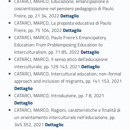
CATARCI, MARCO, Educazione, emancipazione e
coscientizzazione nel pensiero pedagogico di Paulo
Link identifier #identifier_person_59347-97
Freire, pp. 21 34, 2022
Dettaglio
CATARCI, MARCO, La proposta educativa di Paulo
Link identifier #identifier_person_133136-98
Freire, pp. 75 104, 2022
Dettaglio
CATARCI, MARCO, Paulo Freire’s Emancipatory
Education: From Problemposing Education to
Link identifier #identifier_person_114404-99
Interculturalism, pp. 71 85, 2022
Dettaglio
CATARCI, MARCO, Il senso etico dell’educazione
Link identifier #identifier_person_55265-100
interculturale, pp. 129 143, 2021
Dettaglio
CATARCI, MARCO, Intercultural education, non-formal
approach and inclusion of migrants, pp. 141 153, 2021
Link identifier #identifier_person_77431-101
Dettaglio
Link identifier #identifier_person_22834-102
CATARCI, MARCO, Introduzione, pp. 7 8, 2021
Dettaglio
CATARCI, MARCO, Ragioni, caratteristiche e finalità di
un orientamento interculturale nell’educazione, pp.
Link identifier #identifier_person_11963-103
345 352, 2021
Dettaglio