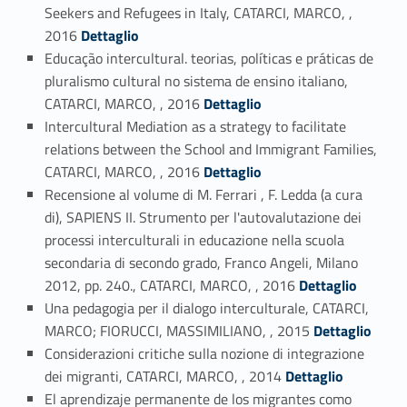
Seekers and Refugees in Italy, CATARCI, MARCO, ,
Link identifier #identifier_person_147029-23
2016
Dettaglio
Educação intercultural. teorias, políticas e práticas de
pluralismo cultural no sistema de ensino italiano,
Link identifier #identifier_person_157999-24
CATARCI, MARCO, , 2016
Dettaglio
Intercultural Mediation as a strategy to facilitate
relations between the School and Immigrant Families,
Link identifier #identifier_person_137763-25
CATARCI, MARCO, , 2016
Dettaglio
Recensione al volume di M. Ferrari , F. Ledda (a cura
di), SAPIENS II. Strumento per l'autovalutazione dei
processi interculturali in educazione nella scuola
secondaria di secondo grado, Franco Angeli, Milano
Link identifier #identifier_person_6838-26
2012, pp. 240., CATARCI, MARCO, , 2016
Dettaglio
Una pedagogia per il dialogo interculturale, CATARCI,
Link identifier #identifier_person_92989-27
MARCO; FIORUCCI, MASSIMILIANO, , 2015
Dettaglio
Considerazioni critiche sulla nozione di integrazione
Link identifier #identifier_person_21259-28
dei migranti, CATARCI, MARCO, , 2014
Dettaglio
El aprendizaje permanente de los migrantes como