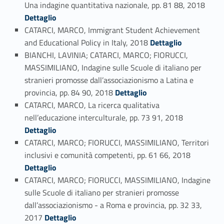
Link identifier #identifier_person_182293-116
Una indagine quantitativa nazionale, pp. 81 88, 2018
Dettaglio
CATARCI, MARCO, Immigrant Student Achievement
Link identifier #identifier_person_75171-117
and Educational Policy in Italy, 2018
Dettaglio
BIANCHI, LAVINIA; CATARCI, MARCO; FIORUCCI,
MASSIMILIANO, Indagine sulle Scuole di italiano per
stranieri promosse dall’associazionismo a Latina e
Link identifier #identifier_person_178578-118
provincia, pp. 84 90, 2018
Dettaglio
CATARCI, MARCO, La ricerca qualitativa
Link identifier #identifier_person_130358-119
nell’educazione interculturale, pp. 73 91, 2018
Dettaglio
CATARCI, MARCO; FIORUCCI, MASSIMILIANO, Territori
Link identifier #identifier_person_115426-120
inclusivi e comunità competenti, pp. 61 66, 2018
Dettaglio
CATARCI, MARCO; FIORUCCI, MASSIMILIANO, Indagine
sulle Scuole di italiano per stranieri promosse
dall’associazionismo - a Roma e provincia, pp. 32 33,
Link identifier #identifier_person_91981-121
2017
Dettaglio