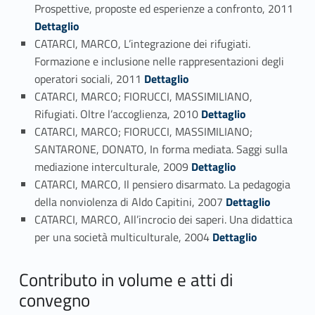
Link identifier #identifier_person_93772-72
Prospettive, proposte ed esperienze a confronto, 2011
Dettaglio
CATARCI, MARCO, L’integrazione dei rifugiati.
Formazione e inclusione nelle rappresentazioni degli
Link identifier #identifier_person_22327-73
operatori sociali, 2011
Dettaglio
CATARCI, MARCO; FIORUCCI, MASSIMILIANO,
Link identifier #identifier_person_100490-74
Rifugiati. Oltre l’accoglienza, 2010
Dettaglio
CATARCI, MARCO; FIORUCCI, MASSIMILIANO;
SANTARONE, DONATO, In forma mediata. Saggi sulla
Link identifier #identifier_person_172385-75
mediazione interculturale, 2009
Dettaglio
CATARCI, MARCO, Il pensiero disarmato. La pedagogia
Link identifier #identifier_person_26511-76
della nonviolenza di Aldo Capitini, 2007
Dettaglio
CATARCI, MARCO, All’incrocio dei saperi. Una didattica
Link identifier #identifier_person_61819-77
per una società multiculturale, 2004
Dettaglio
Contributo in volume e atti di
convegno