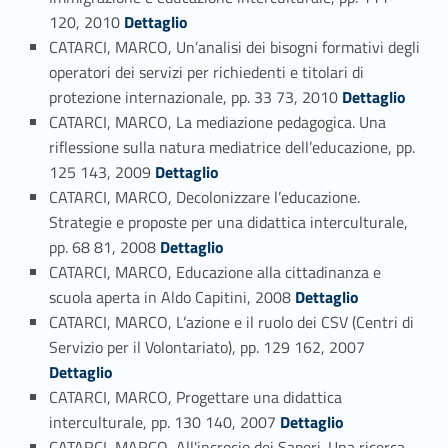
Link identifier #identifier_person_83273-154
120, 2010
Dettaglio
CATARCI, MARCO, Un’analisi dei bisogni formativi degli
operatori dei servizi per richiedenti e titolari di
Link identifier #identifier_person_90131-155
protezione internazionale, pp. 33 73, 2010
Dettaglio
CATARCI, MARCO, La mediazione pedagogica. Una
riflessione sulla natura mediatrice dell’educazione, pp.
Link identifier #identifier_person_75706-156
125 143, 2009
Dettaglio
CATARCI, MARCO, Decolonizzare l’educazione.
Strategie e proposte per una didattica interculturale,
Link identifier #identifier_person_183002-157
pp. 68 81, 2008
Dettaglio
CATARCI, MARCO, Educazione alla cittadinanza e
Link identifier #identifier_person_178111-158
scuola aperta in Aldo Capitini, 2008
Dettaglio
CATARCI, MARCO, L’azione e il ruolo dei CSV (Centri di
Link identifier #identifier_person_107783-159
Servizio per il Volontariato), pp. 129 162, 2007
Dettaglio
CATARCI, MARCO, Progettare una didattica
Link identifier #identifier_person_158890-160
interculturale, pp. 130 140, 2007
Dettaglio
CATARCI, MARCO, All'incrocio dei Saperi. Una ricerca