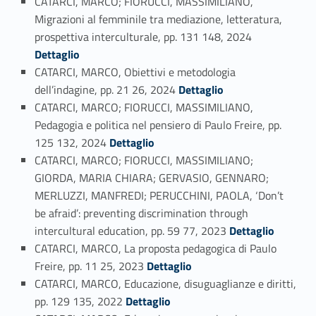
CATARCI, MARCO; FIORUCCI, MASSIMILIANO,
Migrazioni al femminile tra mediazione, letteratura,
Link identifier #identifier_person_122093-91
prospettiva interculturale, pp. 131 148, 2024
Dettaglio
CATARCI, MARCO, Obiettivi e metodologia
Link identifier #identifier_person_102588-92
dell’indagine, pp. 21 26, 2024
Dettaglio
CATARCI, MARCO; FIORUCCI, MASSIMILIANO,
Pedagogia e politica nel pensiero di Paulo Freire, pp.
Link identifier #identifier_person_121866-93
125 132, 2024
Dettaglio
CATARCI, MARCO; FIORUCCI, MASSIMILIANO;
GIORDA, MARIA CHIARA; GERVASIO, GENNARO;
MERLUZZI, MANFREDI; PERUCCHINI, PAOLA, ‘Don’t
be afraid’: preventing discrimination through
Link identifier #identifier_person_31152-94
intercultural education, pp. 59 77, 2023
Dettaglio
CATARCI, MARCO, La proposta pedagogica di Paulo
Link identifier #identifier_person_95574-95
Freire, pp. 11 25, 2023
Dettaglio
CATARCI, MARCO, Educazione, disuguaglianze e diritti,
Link identifier #identifier_person_158441-96
pp. 129 135, 2022
Dettaglio