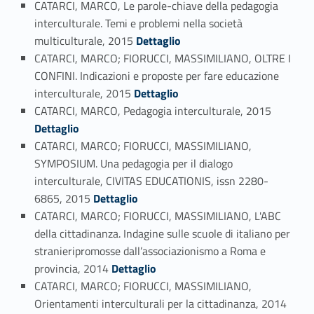
CATARCI, MARCO, Le parole-chiave della pedagogia
interculturale. Temi e problemi nella società
Link identifier #identifier_person_81475-62
multiculturale, 2015
Dettaglio
CATARCI, MARCO; FIORUCCI, MASSIMILIANO, OLTRE I
CONFINI. Indicazioni e proposte per fare educazione
Link identifier #identifier_person_149635-63
interculturale, 2015
Dettaglio
Link identifier #identifier_person_102992-64
CATARCI, MARCO, Pedagogia interculturale, 2015
Dettaglio
CATARCI, MARCO; FIORUCCI, MASSIMILIANO,
SYMPOSIUM. Una pedagogia per il dialogo
interculturale, CIVITAS EDUCATIONIS, issn 2280-
Link identifier #identifier_person_66244-65
6865, 2015
Dettaglio
CATARCI, MARCO; FIORUCCI, MASSIMILIANO, L'ABC
della cittadinanza. Indagine sulle scuole di italiano per
stranieripromosse dall’associazionismo a Roma e
Link identifier #identifier_person_159689-66
provincia, 2014
Dettaglio
CATARCI, MARCO; FIORUCCI, MASSIMILIANO,
Link identifier #identifier_person_165306-67
Orientamenti interculturali per la cittadinanza, 2014