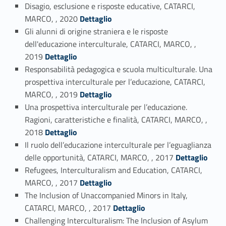
Disagio, esclusione e risposte educative, CATARCI,
Link identifier #identifier_person_186450-16
MARCO, , 2020
Dettaglio
Gli alunni di origine straniera e le risposte
dell'educazione interculturale, CATARCI, MARCO, ,
Link identifier #identifier_person_1265-17
2019
Dettaglio
Responsabilità pedagogica e scuola multiculturale. Una
prospettiva interculturale per l’educazione, CATARCI,
Link identifier #identifier_person_19337-18
MARCO, , 2019
Dettaglio
Una prospettiva interculturale per l’educazione.
Ragioni, caratteristiche e finalità, CATARCI, MARCO, ,
Link identifier #identifier_person_141383-19
2018
Dettaglio
Il ruolo dell’educazione interculturale per l’eguaglianza
Link identifier #identifier_person_101608-20
delle opportunità, CATARCI, MARCO, , 2017
Dettaglio
Refugees, Interculturalism and Education, CATARCI,
Link identifier #identifier_person_181243-21
MARCO, , 2017
Dettaglio
The Inclusion of Unaccompanied Minors in Italy,
Link identifier #identifier_person_157756-22
CATARCI, MARCO, , 2017
Dettaglio
Challenging Interculturalism: The Inclusion of Asylum