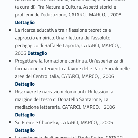
(a cura di), Tra Natura e Cultura. Aspetti storici e
Link identifier #identifier_person_175967-47
problemi dell’educazione, CATARCI, MARCO, , 2008
Dettaglio
La ricerca educativa tra riflessione teoretica e
approccio empirico. Una rilettura dell’assoluto
pedagogico di Raffaele Laporta, CATARCI, MARCO, ,
Link identifier #identifier_person_188534-48
2006
Dettaglio
Progettare la formazione continua. Un’esperienza di
formazione-intervento a favore delle Parti Sociali nelle
Link identifier #identifier_person_28768-49
aree del Centro Italia, CATARCI, MARCO, , 2006
Dettaglio
Riscrivere le narrazioni dominanti. Riflessioni a
margine del testo di Donatello Santarone, La
Link identifier #identifier_person_100371-50
mediazione letteraria, CATARCI, MARCO, , 2006
Dettaglio
Link identifier #identifier_person_117647-51
Su Freire e Chomsky, CATARCI, MARCO, , 2005
Dettaglio
La pedagogia degli oppressi di Paulo Freire, CATARCI,