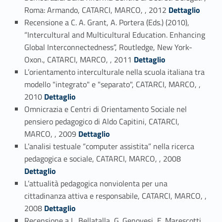
Link identifier #identifier_person_97851-41
Roma: Armando, CATARCI, MARCO, , 2012
Dettaglio
Recensione a C. A. Grant, A. Portera (Eds.) (2010),
“Intercultural and Multicultural Education. Enhancing
Global Interconnectedness”, Routledge, New York-
Link identifier #identifier_person_189824-42
Oxon., CATARCI, MARCO, , 2011
Dettaglio
L’orientamento interculturale nella scuola italiana tra
modello "integrato" e "separato", CATARCI, MARCO, ,
Link identifier #identifier_person_15428-43
2010
Dettaglio
Omnicrazia e Centri di Orientamento Sociale nel
pensiero pedagogico di Aldo Capitini, CATARCI,
Link identifier #identifier_person_15154-44
MARCO, , 2009
Dettaglio
L’analisi testuale “computer assistita” nella ricerca
Link identifier #identifier_person_55001-45
pedagogica e sociale, CATARCI, MARCO, , 2008
Dettaglio
L’attualità pedagogica nonviolenta per una
cittadinanza attiva e responsabile, CATARCI, MARCO, ,
Link identifier #identifier_person_33030-46
2008
Dettaglio
Recensione a L. Bellatalla, G. Genovesi, E. Marescotti