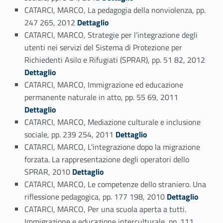
CATARCI, MARCO, La pedagogia della nonviolenza, pp.
Link identifier #identifier_person_138127-148
247 265, 2012
Dettaglio
CATARCI, MARCO, Strategie per l’integrazione degli
utenti nei servizi del Sistema di Protezione per
Link identifier #identifier_person_160726-149
Richiedenti Asilo e Rifugiati (SPRAR), pp. 51 82, 2012
Dettaglio
CATARCI, MARCO, Immigrazione ed educazione
Link identifier #identifier_person_60481-150
permanente naturale in atto, pp. 55 69, 2011
Dettaglio
CATARCI, MARCO, Mediazione culturale e inclusione
Link identifier #identifier_person_3222-151
sociale, pp. 239 254, 2011
Dettaglio
CATARCI, MARCO, L’integrazione dopo la migrazione
forzata. La rappresentazione degli operatori dello
Link identifier #identifier_person_109071-152
SPRAR, 2010
Dettaglio
CATARCI, MARCO, Le competenze dello straniero. Una
Link identifier #identifier_person_63129-153
riflessione pedagogica, pp. 177 198, 2010
Dettaglio
CATARCI, MARCO, Per una scuola aperta a tutti.
Immigrazione e educazione interculturale, pp. 111