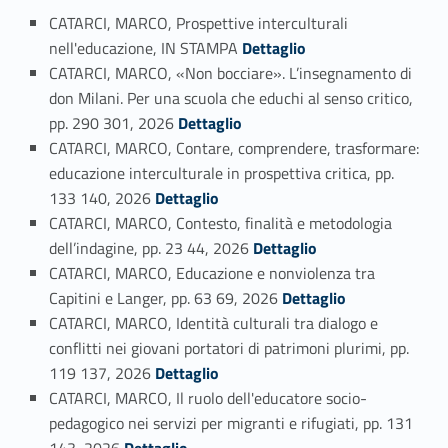
CATARCI, MARCO, Prospettive interculturali
Link identifier #identifier_person_114943-78
nell'educazione, IN STAMPA
Dettaglio
CATARCI, MARCO, «Non bocciare». L’insegnamento di
don Milani. Per una scuola che educhi al senso critico,
Link identifier #identifier_person_45553-79
pp. 290 301, 2026
Dettaglio
CATARCI, MARCO, Contare, comprendere, trasformare:
educazione interculturale in prospettiva critica, pp.
Link identifier #identifier_person_95300-80
133 140, 2026
Dettaglio
CATARCI, MARCO, Contesto, finalità e metodologia
Link identifier #identifier_person_45317-81
dell’indagine, pp. 23 44, 2026
Dettaglio
CATARCI, MARCO, Educazione e nonviolenza tra
Link identifier #identifier_person_146357-82
Capitini e Langer, pp. 63 69, 2026
Dettaglio
CATARCI, MARCO, Identità culturali tra dialogo e
conflitti nei giovani portatori di patrimoni plurimi, pp.
Link identifier #identifier_person_124063-83
119 137, 2026
Dettaglio
CATARCI, MARCO, Il ruolo dell'educatore socio-
pedagogico nei servizi per migranti e rifugiati, pp. 131
Link identifier #identifier_person_193280-84