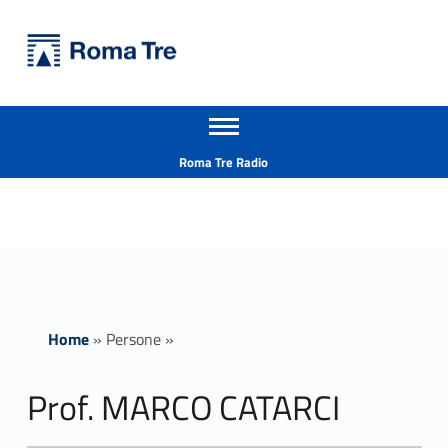
Primary Menu
Università Roma Tre
Prof. MARCO CATARCI ricerca - Università Roma Tre
Apri il menu secondario
L’Università degli Studi Roma Tre è un’università giovane e per giovani, è nata nel 1992 ed è rapidamente cresciuta sia in termini di studenti che di corsi di studio offerti. Sono attivi 13 dipartimenti che offrono corsi di Laurea, Laurea magistrale, Master, Corsi di perfezionamento, Dottorati di ricerca e Scuole di specializzazione
Header info sidebar
Roma Tre Radio
Home
»
Persone
»
Prof. MARCO CATARCI