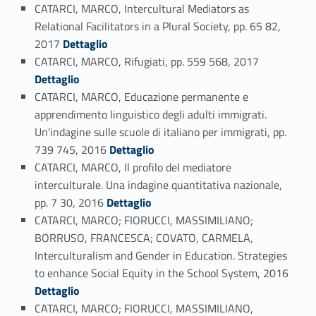
CATARCI, MARCO, Intercultural Mediators as
Relational Facilitators in a Plural Society, pp. 65 82,
Link identifier #identifier_person_25316-122
2017
Dettaglio
Link identifier #identifier_person_105781-123
CATARCI, MARCO, Rifugiati, pp. 559 568, 2017
Dettaglio
CATARCI, MARCO, Educazione permanente e
apprendimento linguistico degli adulti immigrati.
Un'indagine sulle scuole di italiano per immigrati, pp.
Link identifier #identifier_person_47924-124
739 745, 2016
Dettaglio
CATARCI, MARCO, Il profilo del mediatore
interculturale. Una indagine quantitativa nazionale,
Link identifier #identifier_person_147041-125
pp. 7 30, 2016
Dettaglio
CATARCI, MARCO; FIORUCCI, MASSIMILIANO;
BORRUSO, FRANCESCA; COVATO, CARMELA,
Interculturalism and Gender in Education. Strategies
Link identifier #identifier_person_72766-126
to enhance Social Equity in the School System, 2016
Dettaglio
CATARCI, MARCO; FIORUCCI, MASSIMILIANO,