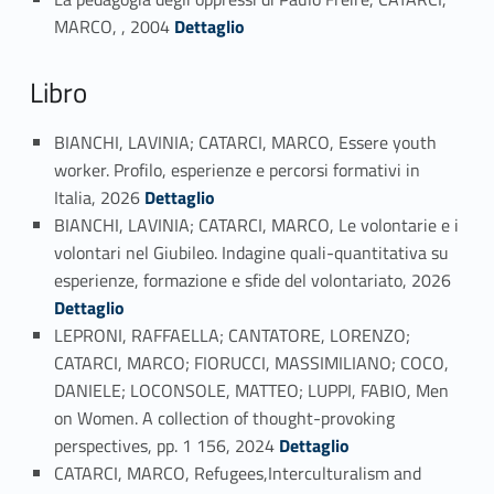
Link identifier #identifier_person_17156-52
MARCO, , 2004
Dettaglio
Libro
BIANCHI, LAVINIA; CATARCI, MARCO, Essere youth
worker. Profilo, esperienze e percorsi formativi in
Link identifier #identifier_person_1761-53
Italia, 2026
Dettaglio
BIANCHI, LAVINIA; CATARCI, MARCO, Le volontarie e i
volontari nel Giubileo. Indagine quali-quantitativa su
Link identifier #identifier_person_67388-54
esperienze, formazione e sfide del volontariato, 2026
Dettaglio
LEPRONI, RAFFAELLA; CANTATORE, LORENZO;
CATARCI, MARCO; FIORUCCI, MASSIMILIANO; COCO,
DANIELE; LOCONSOLE, MATTEO; LUPPI, FABIO, Men
on Women. A collection of thought-provoking
Link identifier #identifier_person_187540-55
perspectives, pp. 1 156, 2024
Dettaglio
CATARCI, MARCO, Refugees,Interculturalism and
Link identifier #identifier_person_189456-56