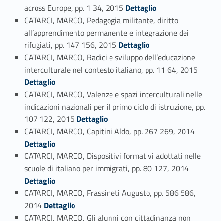
Link identifier #identifier_person_35354-133
across Europe, pp. 1 34, 2015
Dettaglio
CATARCI, MARCO, Pedagogia militante, diritto
all’apprendimento permanente e integrazione dei
Link identifier #identifier_person_120936-134
rifugiati, pp. 147 156, 2015
Dettaglio
CATARCI, MARCO, Radici e sviluppo dell’educazione
Link identifier #identifier_person_127787-135
interculturale nel contesto italiano, pp. 11 64, 2015
Dettaglio
CATARCI, MARCO, Valenze e spazi interculturali nelle
indicazioni nazionali per il primo ciclo di istruzione, pp.
Link identifier #identifier_person_110851-136
107 122, 2015
Dettaglio
Link identifier #identifier_person_136851-137
CATARCI, MARCO, Capitini Aldo, pp. 267 269, 2014
Dettaglio
CATARCI, MARCO, Dispositivi formativi adottati nelle
Link identifier #identifier_person_22834-138
scuole di italiano per immigrati, pp. 80 127, 2014
Dettaglio
CATARCI, MARCO, Frassineti Augusto, pp. 586 586,
Link identifier #identifier_person_171797-139
2014
Dettaglio
CATARCI, MARCO, Gli alunni con cittadinanza non