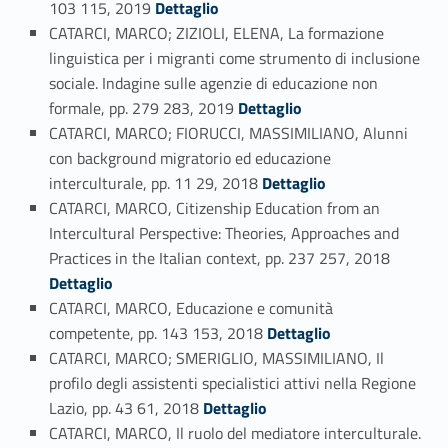
103 115, 2019
Dettaglio
CATARCI, MARCO; ZIZIOLI, ELENA, La formazione
linguistica per i migranti come strumento di inclusione
sociale. Indagine sulle agenzie di educazione non
Link identifier #identifier_person_114729-111
formale, pp. 279 283, 2019
Dettaglio
CATARCI, MARCO; FIORUCCI, MASSIMILIANO, Alunni
con background migratorio ed educazione
Link identifier #identifier_person_20985-112
interculturale, pp. 11 29, 2018
Dettaglio
CATARCI, MARCO, Citizenship Education from an
Intercultural Perspective: Theories, Approaches and
Link identifier #identifier_person_68404-113
Practices in the Italian context, pp. 237 257, 2018
Dettaglio
CATARCI, MARCO, Educazione e comunità
Link identifier #identifier_person_166899-114
competente, pp. 143 153, 2018
Dettaglio
CATARCI, MARCO; SMERIGLIO, MASSIMILIANO, Il
profilo degli assistenti specialistici attivi nella Regione
Link identifier #identifier_person_117944-115
Lazio, pp. 43 61, 2018
Dettaglio
CATARCI, MARCO, Il ruolo del mediatore interculturale.