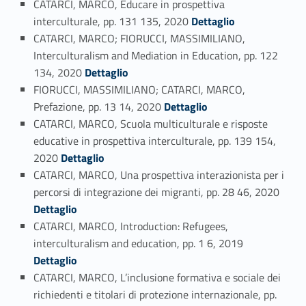
CATARCI, MARCO, Educare in prospettiva
Link identifier #identifier_person_137470-104
interculturale, pp. 131 135, 2020
Dettaglio
CATARCI, MARCO; FIORUCCI, MASSIMILIANO,
Interculturalism and Mediation in Education, pp. 122
Link identifier #identifier_person_133216-105
134, 2020
Dettaglio
FIORUCCI, MASSIMILIANO; CATARCI, MARCO,
Link identifier #identifier_person_131087-106
Prefazione, pp. 13 14, 2020
Dettaglio
CATARCI, MARCO, Scuola multiculturale e risposte
educative in prospettiva interculturale, pp. 139 154,
Link identifier #identifier_person_121770-107
2020
Dettaglio
CATARCI, MARCO, Una prospettiva interazionista per i
Link identifier #identifier_person_71672-108
percorsi di integrazione dei migranti, pp. 28 46, 2020
Dettaglio
CATARCI, MARCO, Introduction: Refugees,
Link identifier #identifier_person_4376-109
interculturalism and education, pp. 1 6, 2019
Dettaglio
CATARCI, MARCO, L’inclusione formativa e sociale dei
richiedenti e titolari di protezione internazionale, pp.
Link identifier #identifier_person_173863-110