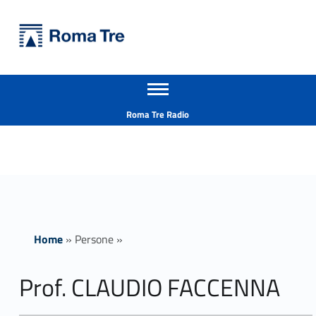
Primary Menu
Università Roma Tre
Prof. CLAUDIO FACCENNA ricerca - Università Roma Tre
Apri il menu secondario
L’Università degli Studi Roma Tre è un’università giovane e per giovani, è nata nel 1992 ed è rapidamente cresciuta sia in termini di studenti che di corsi di studio offerti. Sono attivi 13 dipartimenti che offrono corsi di Laurea, Laurea magistrale, Master, Corsi di perfezionamento, Dottorati di ricerca e Scuole di specializzazione
Header info sidebar
Roma Tre Radio
Home
»
Persone
»
Prof. CLAUDIO FACCENNA