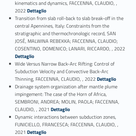
kinematics and dynamics, FACCENNA, CLAUDIO, ,
Link identifier #identifier_person_975-37
2022
Dettaglio
Transition from slab roll-back to slab break-off in the
central Apennines, Italy: Constraints from the
stratigraphic and thermochronologic record, SAN
JOSÉ, MALWINA REBEKKA; FACCENNA, CLAUDIO;
Link identifier #identifier_person_93965-38
COSENTINO, DOMENICO; LANARI, RICCARDO, , 2022
Dettaglio
Wide Versus Narrow Back-Arc Rifting: Control of
Subduction Velocity and Convective Back-Arc
Link identifier #identifier_person_29250-39
Thinning, FACCENNA, CLAUDIO, , 2022
Dettaglio
Drainage system organization after mantle plume
impingement: The case of the Horn of Africa,
SEMBRONI, ANDREA; MOLIN, PAOLA; FACCENNA,
Link identifier #identifier_person_183831-40
CLAUDIO, , 2021
Dettaglio
Dynamic interactions between subduction zones,
FUNICIELLO, FRANCESCA; FACCENNA, CLAUDIO, ,
Link identifier #identifier_person_140306-41
2021
Dettaglio