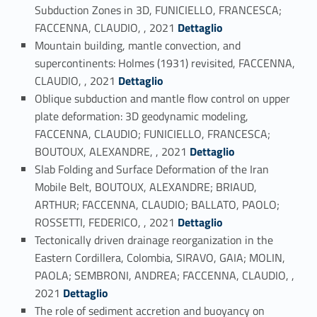
Subduction Zones in 3D, FUNICIELLO, FRANCESCA;
Link identifier #identifier_person_154307-46
FACCENNA, CLAUDIO, , 2021
Dettaglio
Mountain building, mantle convection, and
supercontinents: Holmes (1931) revisited, FACCENNA,
Link identifier #identifier_person_165523-47
CLAUDIO, , 2021
Dettaglio
Oblique subduction and mantle flow control on upper
plate deformation: 3D geodynamic modeling,
FACCENNA, CLAUDIO; FUNICIELLO, FRANCESCA;
Link identifier #identifier_person_51775-48
BOUTOUX, ALEXANDRE, , 2021
Dettaglio
Slab Folding and Surface Deformation of the Iran
Mobile Belt, BOUTOUX, ALEXANDRE; BRIAUD,
ARTHUR; FACCENNA, CLAUDIO; BALLATO, PAOLO;
Link identifier #identifier_person_153055-49
ROSSETTI, FEDERICO, , 2021
Dettaglio
Tectonically driven drainage reorganization in the
Eastern Cordillera, Colombia, SIRAVO, GAIA; MOLIN,
PAOLA; SEMBRONI, ANDREA; FACCENNA, CLAUDIO, ,
Link identifier #identifier_person_89263-50
2021
Dettaglio
The role of sediment accretion and buoyancy on