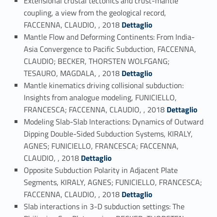
Extensional crustal tectonics and crust-mantle
coupling, a view from the geological record,
Link identifier #identifier_person_96190-75
FACCENNA, CLAUDIO, , 2018
Dettaglio
Mantle Flow and Deforming Continents: From India-
Asia Convergence to Pacific Subduction, FACCENNA,
CLAUDIO; BECKER, THORSTEN WOLFGANG;
Link identifier #identifier_person_156838-76
TESAURO, MAGDALA, , 2018
Dettaglio
Mantle kinematics driving collisional subduction:
Insights from analogue modeling, FUNICIELLO,
Link identifier #identifier_person_84248-77
FRANCESCA; FACCENNA, CLAUDIO, , 2018
Dettaglio
Modeling Slab-Slab Interactions: Dynamics of Outward
Dipping Double-Sided Subduction Systems, KIRALY,
AGNES; FUNICIELLO, FRANCESCA; FACCENNA,
Link identifier #identifier_person_32326-78
CLAUDIO, , 2018
Dettaglio
Opposite Subduction Polarity in Adjacent Plate
Segments, KIRALY, AGNES; FUNICIELLO, FRANCESCA;
Link identifier #identifier_person_158988-79
FACCENNA, CLAUDIO, , 2018
Dettaglio
Slab interactions in 3-D subduction settings: The