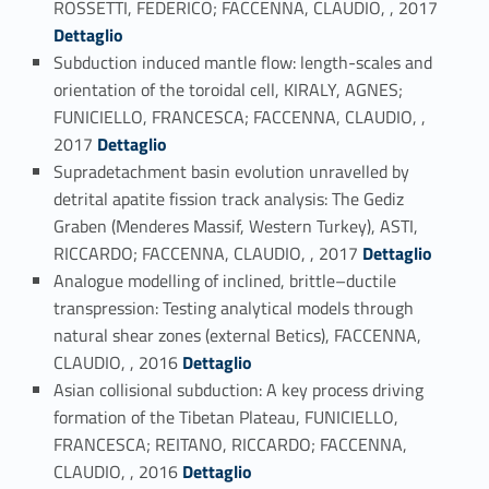
ROSSETTI, FEDERICO; FACCENNA, CLAUDIO, , 2017
Dettaglio
Subduction induced mantle flow: length-scales and
orientation of the toroidal cell, KIRALY, AGNES;
FUNICIELLO, FRANCESCA; FACCENNA, CLAUDIO, ,
Link identifier #identifier_person_68913-90
2017
Dettaglio
Supradetachment basin evolution unravelled by
detrital apatite fission track analysis: The Gediz
Graben (Menderes Massif, Western Turkey), ASTI,
Link identifier #identifier_person_103730-91
RICCARDO; FACCENNA, CLAUDIO, , 2017
Dettaglio
Analogue modelling of inclined, brittle–ductile
transpression: Testing analytical models through
natural shear zones (external Betics), FACCENNA,
Link identifier #identifier_person_56073-92
CLAUDIO, , 2016
Dettaglio
Asian collisional subduction: A key process driving
formation of the Tibetan Plateau, FUNICIELLO,
FRANCESCA; REITANO, RICCARDO; FACCENNA,
Link identifier #identifier_person_63588-93
CLAUDIO, , 2016
Dettaglio