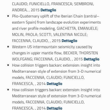
CLAUDIO; FUNICIELLO, FRANCESCA; SEMBRONI,
Link identifier #identifier_person_176655-108
ANDREA, , 2015
Dettaglio
Plio-Quaternary uplift of the Iberian Chain (central–
eastern Spain) from landscape evolution experiments
and river profile modeling, GIACHETTA, EMANUELE;
MOLIN, PAOLA; SCOTTI, VALENTINA NICOLE;
Link identifier #identifier_person_60350-109
FACCENNA, CLAUDIO, , 2015
Dettaglio
Western US intermountain seismicity caused by
changes in upper mantle flow, BECKER, THORSTEN
Link identifier #identifier_person_132790-110
WOLFGANG; FACCENNA, CLAUDIO, , 2015
Dettaglio
How collision triggers backarc extension: insight into
Mediterranean style of extension from 3-D numerical
models, FACCENNA, CLAUDIO; FUNICIELLO,
Link identifier #identifier_person_44212-111
FRANCESCA, , 2014
Dettaglio
How collision triggers backarc extension: Insight into
Mediterranean style of extension from 3-D numerical
models, FACCENNA, CLAUDIO; FUNICIELLO,
Link identifier #identifier_person_92465-112
FRANCESCA, , 2014
Dettaglio