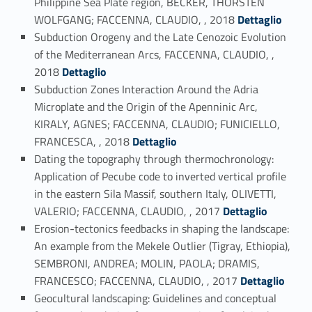
Philippine Sea Plate region, BECKER, THORSTEN
Link identifier #identifier_person_140666-80
WOLFGANG; FACCENNA, CLAUDIO, , 2018
Dettaglio
Subduction Orogeny and the Late Cenozoic Evolution
of the Mediterranean Arcs, FACCENNA, CLAUDIO, ,
Link identifier #identifier_person_16914-81
2018
Dettaglio
Subduction Zones Interaction Around the Adria
Microplate and the Origin of the Apenninic Arc,
KIRALY, AGNES; FACCENNA, CLAUDIO; FUNICIELLO,
Link identifier #identifier_person_19598-82
FRANCESCA, , 2018
Dettaglio
Dating the topography through thermochronology:
Application of Pecube code to inverted vertical profile
in the eastern Sila Massif, southern Italy, OLIVETTI,
Link identifier #identifier_person_115729-83
VALERIO; FACCENNA, CLAUDIO, , 2017
Dettaglio
Erosion-tectonics feedbacks in shaping the landscape:
An example from the Mekele Outlier (Tigray, Ethiopia),
SEMBRONI, ANDREA; MOLIN, PAOLA; DRAMIS,
Link identifier #identifier_person_149863-84
FRANCESCO; FACCENNA, CLAUDIO, , 2017
Dettaglio
Geocultural landscaping: Guidelines and conceptual