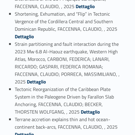
Link identifier #identifier_person_107792-8
FACCENNA, CLAUDIO, , 2025
Dettaglio
Shortening, Exhumation, and “Flip” in Tectonic
Vergence of the Cordillera Central and Southern
Link identifier #identifier_person_49259-9
Dominican Republic, FACCENNA, CLAUDIO, , 2025
Dettaglio
Strain partitioning and fault interaction during the
2023 Mw 6.8 Al-Haouz earthquake, Western High
Atlas, Morocco, CARBONI, FEDERICA; LANARI,
RICCARDO; GASPARI, FEDERICA ROMANA;
FACCENNA, CLAUDIO; PORRECA, MASSIMILIANO, ,
Link identifier #identifier_person_96018-10
2025
Dettaglio
Tectonic Reorganization of the Caribbean Plate
System in the Paleogene Driven by Farallon Slab
Anchoring, FACCENNA, CLAUDIO; BECKER,
Link identifier #identifier_person_100894-11
THORSTEN WOLFGANG, , 2025
Dettaglio
Terrane accretion explains thin and hot ocean-
Link identifier #identifier_person_172156-12
continent back-arcs, FACCENNA, CLAUDIO, , 2025
Dettaglio