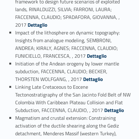
framework to design future scenarios of exploited
lands, RINALDUZZI, SILVIA; FARRONI, LAURA;
FACCENNA, CLAUDIO; SPADAFORA, GIOVANNA, ,
Link identifier #identifier_person_171872-85
2017
Dettaglio
Impact of the lithosphere on dynamic topography:
Insights from analogue modeling, SEMBRONI,
ANDREA; KIRALY, AGNES; FACCENNA, CLAUDIO;
Link identifier #identifier_person_116194-86
FUNICIELLO, FRANCESCA, , 2017
Dettaglio
Initiation of the Andean orogeny by lower mantle
subduction, FACCENNA, CLAUDIO; BECKER,
Link identifier #identifier_person_159112-87
THORSTEN WOLFGANG, , 2017
Dettaglio
Linking Late Cretaceous to Eocene
Tectonostratigraphy of the San Jacinto Fold Belt of NW
Colombia With Caribbean Plateau Collision and Flat
Link identifier #identifier_person_45686-88
Subduction, FACCENNA, CLAUDIO, , 2017
Dettaglio
Magmatism and crustal extension: Constraining
activation of the ductile shearing along the Gediz
detachment, Menderes Massif (western Turkey),
Link identifier #identifier_person_2732-89