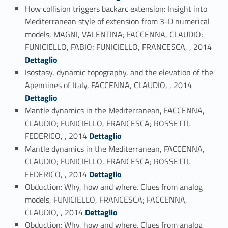
How collision triggers backarc extension: Insight into
Mediterranean style of extension from 3-D numerical
models, MAGNI, VALENTINA; FACCENNA, CLAUDIO;
Link identifier #identifier_person_116092-113
FUNICIELLO, FABIO; FUNICIELLO, FRANCESCA, , 2014
Dettaglio
Isostasy, dynamic topography, and the elevation of the
Link identifier #identifier_person_123550-114
Apennines of Italy, FACCENNA, CLAUDIO, , 2014
Dettaglio
Mantle dynamics in the Mediterranean, FACCENNA,
CLAUDIO; FUNICIELLO, FRANCESCA; ROSSETTI,
Link identifier #identifier_person_82837-115
FEDERICO, , 2014
Dettaglio
Mantle dynamics in the Mediterranean, FACCENNA,
CLAUDIO; FUNICIELLO, FRANCESCA; ROSSETTI,
Link identifier #identifier_person_27309-116
FEDERICO, , 2014
Dettaglio
Obduction: Why, how and where. Clues from analog
models, FUNICIELLO, FRANCESCA; FACCENNA,
Link identifier #identifier_person_45797-117
CLAUDIO, , 2014
Dettaglio
Obduction: Why, how and where. Clues from analog