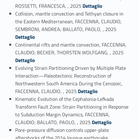
Link identifier #identifier_person_37249-3
ROSSETTI, FRANCESCA, , 2025
Dettaglio
Collision, mantle convection and Tethyan closure in
the Eastern Mediterranean, FACCENNA, CLAUDIO;
Link identifier #identifier_person_166912-4
SEMBRONI, ANDREA; BALLATO, PAOLO, , 2025
Dettaglio
Continental rifts and mantle convection, FACCENNA,
Link identifier #identifier_person_106080-5
CLAUDIO; BECKER, THORSTEN WOLFGANG, , 2025
Dettaglio
Evolving Strain Partitioning Driven by Multiple Plate
Interaction—Paleotectonic Reconstruction of
Northwestern South America During the Cenozoic,
Link identifier #identifier_person_15241-6
FACCENNA, CLAUDIO, , 2025
Dettaglio
Kinematic Evolution of the Cephalonia‐Lefkada
Transform Fault Zone: Strain Partitioning in Response
to Subduction Margin Dynamics, FACCENNA,
Link identifier #identifier_person_81235-7
CLAUDIO; BALLATO, PAOLO, , 2025
Dettaglio
Pore-pressure diffusion controls upper-plate
aftershocks of the 2014 Iquique earthquake,