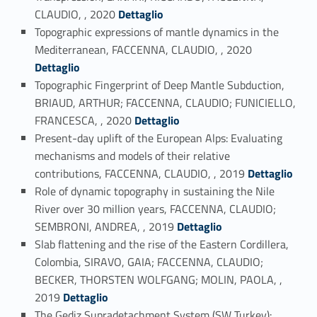
Link identifier #identifier_person_164905-60
CLAUDIO, , 2020
Dettaglio
Topographic expressions of mantle dynamics in the
Link identifier #identifier_person_106404-61
Mediterranean, FACCENNA, CLAUDIO, , 2020
Dettaglio
Topographic Fingerprint of Deep Mantle Subduction,
BRIAUD, ARTHUR; FACCENNA, CLAUDIO; FUNICIELLO,
Link identifier #identifier_person_8800-62
FRANCESCA, , 2020
Dettaglio
Present-day uplift of the European Alps: Evaluating
mechanisms and models of their relative
Link identifier #identifier_person_135638-63
contributions, FACCENNA, CLAUDIO, , 2019
Dettaglio
Role of dynamic topography in sustaining the Nile
River over 30 million years, FACCENNA, CLAUDIO;
Link identifier #identifier_person_154584-64
SEMBRONI, ANDREA, , 2019
Dettaglio
Slab flattening and the rise of the Eastern Cordillera,
Colombia, SIRAVO, GAIA; FACCENNA, CLAUDIO;
BECKER, THORSTEN WOLFGANG; MOLIN, PAOLA, ,
Link identifier #identifier_person_134518-65
2019
Dettaglio
The Gediz Supradetachment System (SW Turkey):