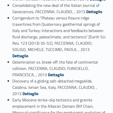
Consolidating the new deal of the Italian Journal of
Link identifier #identifier_person_140552-124
Geosciences, FACCENNA, CLAUDIO, , 2013
Dettaglio
Corrigendum to "Plateau versus fissure ridge
travertines from Quaternary geothermal springs of
Italy and Turkey: Interactions and feedbacks between
fluid discharge, paleoclimate, and tectonics" [Earth Sci.
Rev. 123 (2013) 35-52], FACCENNA, CLAUDIO;
Link identifier #identifier_person_89950-125
SOLIGO, MICHELE; TUCCIMEI, PAOLA, , 2013
Dettaglio
Delamination vs. break-off: the fate of continental
collision, FACCENNA, CLAUDIO; FUNICIELLO,
Link identifier #identifier_person_170264-126
FRANCESCA, , 2013
Dettaglio
Discovery of a gliding salt-detached megaslide,
Calabria, Ionian Sea, Italy, FACCENNA, CLAUDIO, ,
Link identifier #identifier_person_50357-127
2013
Dettaglio
Early Miocene strike-slip tectonics and granite
emplacement in the Alboran Domain (Rif Chain,
Morocco): significance for the geodynamic evolution of