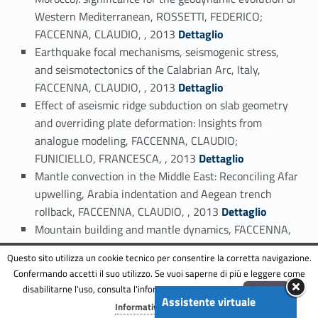
Western Mediterranean, ROSSETTI, FEDERICO;
Link identifier #identifier_person_165327-128
FACCENNA, CLAUDIO, , 2013
Dettaglio
Earthquake focal mechanisms, seismogenic stress,
and seismotectonics of the Calabrian Arc, Italy,
Link identifier #identifier_person_125012-129
FACCENNA, CLAUDIO, , 2013
Dettaglio
Effect of aseismic ridge subduction on slab geometry
and overriding plate deformation: Insights from
analogue modeling, FACCENNA, CLAUDIO;
Link identifier #identifier_person_42656-130
FUNICIELLO, FRANCESCA, , 2013
Dettaglio
Mantle convection in the Middle East: Reconciling Afar
upwelling, Arabia indentation and Aegean trench
Link identifier #identifier_person_160758-131
rollback, FACCENNA, CLAUDIO, , 2013
Dettaglio
Mountain building and mantle dynamics, FACCENNA,
Link identifier #identifier_person_46268-132
CLAUDIO, , 2013
Dettaglio
Questo sito utilizza un cookie tecnico per consentire la corretta navigazione.
Palaeoclimate reconstruction during the Messinian
Confermando accetti il suo utilizzo. Se vuoi saperne di più e leggere come
evaporative drawdown of the Mediterranean basin:
disabilitarne l'uso, consulta l'informativa estesa.
ENG
Accetta
insights from microthermometry on halite fluid
Assistente virtuale
Menu
Informativa completa
inclusions, COSENTINO, DOMENICO; FACCENNA,