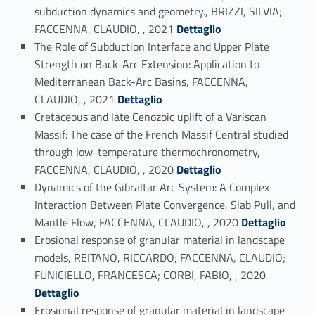
subduction dynamics and geometry., BRIZZI, SILVIA;
Link identifier #identifier_person_45059-51
FACCENNA, CLAUDIO, , 2021
Dettaglio
The Role of Subduction Interface and Upper Plate
Strength on Back-Arc Extension: Application to
Mediterranean Back-Arc Basins, FACCENNA,
Link identifier #identifier_person_39812-52
CLAUDIO, , 2021
Dettaglio
Cretaceous and late Cenozoic uplift of a Variscan
Massif: The case of the French Massif Central studied
through low-temperature thermochronometry,
Link identifier #identifier_person_136575-53
FACCENNA, CLAUDIO, , 2020
Dettaglio
Dynamics of the Gibraltar Arc System: A Complex
Interaction Between Plate Convergence, Slab Pull, and
Link identifier #identifier_person_198714-54
Mantle Flow, FACCENNA, CLAUDIO, , 2020
Dettaglio
Erosional response of granular material in landscape
models, REITANO, RICCARDO; FACCENNA, CLAUDIO;
Link identifier #identifier_person_183764-55
FUNICIELLO, FRANCESCA; CORBI, FABIO, , 2020
Dettaglio
Erosional response of granular material in landscape