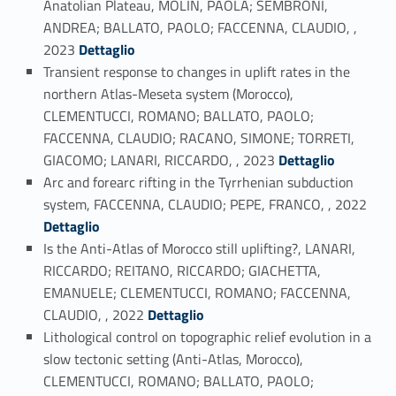
Anatolian Plateau, MOLIN, PAOLA; SEMBRONI,
ANDREA; BALLATO, PAOLO; FACCENNA, CLAUDIO, ,
Link identifier #identifier_person_60572-29
2023
Dettaglio
Transient response to changes in uplift rates in the
northern Atlas-Meseta system (Morocco),
CLEMENTUCCI, ROMANO; BALLATO, PAOLO;
FACCENNA, CLAUDIO; RACANO, SIMONE; TORRETI,
Link identifier #identifier_person_163100-30
GIACOMO; LANARI, RICCARDO, , 2023
Dettaglio
Arc and forearc rifting in the Tyrrhenian subduction
Link identifier #identifier_person_92909-31
system, FACCENNA, CLAUDIO; PEPE, FRANCO, , 2022
Dettaglio
Is the Anti-Atlas of Morocco still uplifting?, LANARI,
RICCARDO; REITANO, RICCARDO; GIACHETTA,
EMANUELE; CLEMENTUCCI, ROMANO; FACCENNA,
Link identifier #identifier_person_67076-32
CLAUDIO, , 2022
Dettaglio
Lithological control on topographic relief evolution in a
slow tectonic setting (Anti-Atlas, Morocco),
CLEMENTUCCI, ROMANO; BALLATO, PAOLO;
Link identifier #identifier_person_37319-33