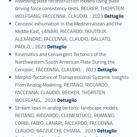
Assessing plate reconstruction models using plate
driving force consistency tests, BECKER, THORSTEN
Link identifier #identifier_person_120315-21
WOLFGANG; FACCENNA, CLAUDIO, , 2023
Dettaglio
Cenozoic exhumation in the Mediterranean and the
Middle East, LANARI, RICCARDO; BOUTOUX,
ALEXANDRE; FACCENNA, CLAUDIO; BALLATO,
Link identifier #identifier_person_185319-22
PAOLO, , 2023
Dettaglio
Kinematics and Convergent Tectonics of the
Northwestern South American Plate During the
Link identifier #identifier_person_165118-23
Cenozoic, FACCENNA, CLAUDIO, , 2023
Dettaglio
Morpho-Tectonics of Transpressional Systems: Insights
From Analog Modeling, REITANO, RICCARDO;
FACCENNA, CLAUDIO; BECKER, THORSTEN
Link identifier #identifier_person_42470-24
WOLFGANG, , 2023
Dettaglio
Stream laws in analog tectonic-landscape models,
REITANO, RICCARDO; CLEMENTUCCI, ROMANO;
CORBI, FABIO; LANARI, RICCARDO; FACCENNA,
Link identifier #identifier_person_12920-25
CLAUDIO; BAZZUCCHI, CHIARA, , 2023
Dettaglio