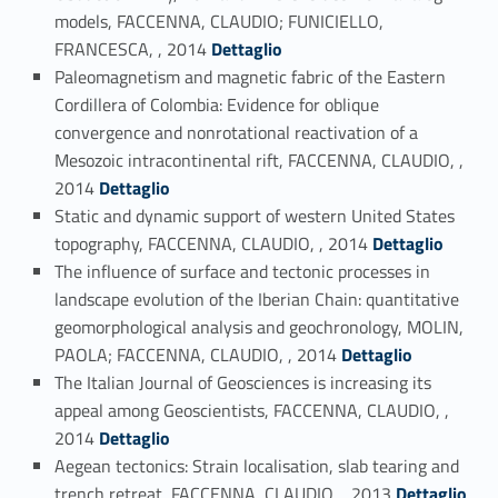
models, FACCENNA, CLAUDIO; FUNICIELLO,
Link identifier #identifier_person_170448-118
FRANCESCA, , 2014
Dettaglio
Paleomagnetism and magnetic fabric of the Eastern
Cordillera of Colombia: Evidence for oblique
convergence and nonrotational reactivation of a
Mesozoic intracontinental rift, FACCENNA, CLAUDIO, ,
Link identifier #identifier_person_53993-119
2014
Dettaglio
Static and dynamic support of western United States
Link identifier #identifier_person_75374-120
topography, FACCENNA, CLAUDIO, , 2014
Dettaglio
The influence of surface and tectonic processes in
landscape evolution of the Iberian Chain: quantitative
geomorphological analysis and geochronology, MOLIN,
Link identifier #identifier_person_177630-121
PAOLA; FACCENNA, CLAUDIO, , 2014
Dettaglio
The Italian Journal of Geosciences is increasing its
appeal among Geoscientists, FACCENNA, CLAUDIO, ,
Link identifier #identifier_person_55310-122
2014
Dettaglio
Aegean tectonics: Strain localisation, slab tearing and
Link identifier #identifier_person_191886-123
trench retreat, FACCENNA, CLAUDIO, , 2013
Dettaglio