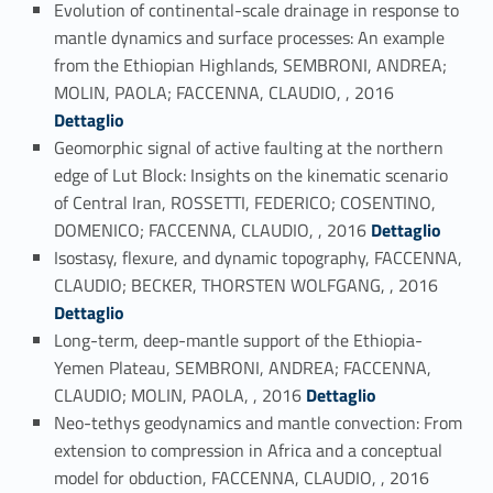
Evolution of continental-scale drainage in response to
mantle dynamics and surface processes: An example
from the Ethiopian Highlands, SEMBRONI, ANDREA;
Link identifier #identifier_person_195683-94
MOLIN, PAOLA; FACCENNA, CLAUDIO, , 2016
Dettaglio
Geomorphic signal of active faulting at the northern
edge of Lut Block: Insights on the kinematic scenario
of Central Iran, ROSSETTI, FEDERICO; COSENTINO,
Link identifier #identifier_person_183110-95
DOMENICO; FACCENNA, CLAUDIO, , 2016
Dettaglio
Isostasy, flexure, and dynamic topography, FACCENNA,
Link identifier #identifier_person_40971-96
CLAUDIO; BECKER, THORSTEN WOLFGANG, , 2016
Dettaglio
Long-term, deep-mantle support of the Ethiopia-
Yemen Plateau, SEMBRONI, ANDREA; FACCENNA,
Link identifier #identifier_person_49957-97
CLAUDIO; MOLIN, PAOLA, , 2016
Dettaglio
Neo-tethys geodynamics and mantle convection: From
extension to compression in Africa and a conceptual
Link identifier #identifier_person_44661-98
model for obduction, FACCENNA, CLAUDIO, , 2016