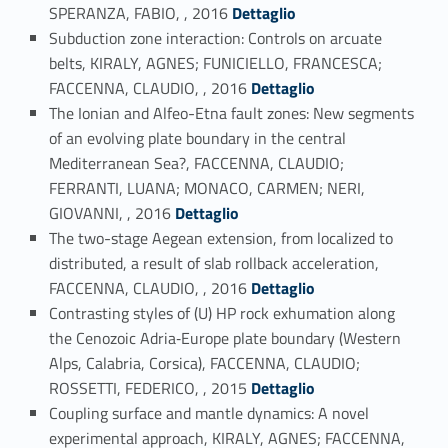
Link identifier #identifier_person_170563-103
SPERANZA, FABIO, , 2016
Dettaglio
Subduction zone interaction: Controls on arcuate
belts, KIRALY, AGNES; FUNICIELLO, FRANCESCA;
Link identifier #identifier_person_156873-104
FACCENNA, CLAUDIO, , 2016
Dettaglio
The Ionian and Alfeo-Etna fault zones: New segments
of an evolving plate boundary in the central
Mediterranean Sea?, FACCENNA, CLAUDIO;
FERRANTI, LUANA; MONACO, CARMEN; NERI,
Link identifier #identifier_person_148588-105
GIOVANNI, , 2016
Dettaglio
The two-stage Aegean extension, from localized to
distributed, a result of slab rollback acceleration,
Link identifier #identifier_person_24610-106
FACCENNA, CLAUDIO, , 2016
Dettaglio
Contrasting styles of (U) HP rock exhumation along
the Cenozoic Adria‐Europe plate boundary (Western
Alps, Calabria, Corsica), FACCENNA, CLAUDIO;
Link identifier #identifier_person_1369-107
ROSSETTI, FEDERICO, , 2015
Dettaglio
Coupling surface and mantle dynamics: A novel
experimental approach, KIRALY, AGNES; FACCENNA,