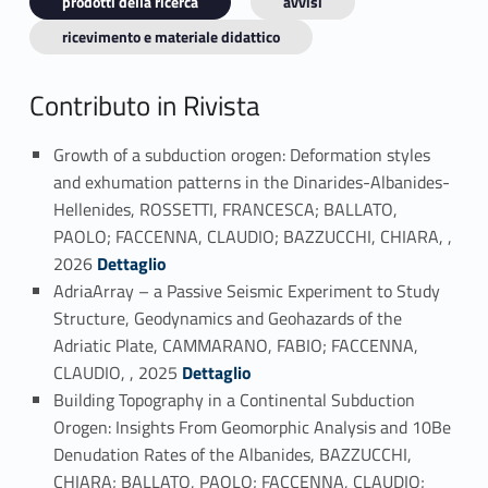
prodotti della ricerca
avvisi
ricevimento e materiale didattico
Contributo in Rivista
Growth of a subduction orogen: Deformation styles
and exhumation patterns in the Dinarides-Albanides-
Hellenides, ROSSETTI, FRANCESCA; BALLATO,
PAOLO; FACCENNA, CLAUDIO; BAZZUCCHI, CHIARA, ,
Link identifier #identifier_person_90401-1
2026
Dettaglio
AdriaArray – a Passive Seismic Experiment to Study
Structure, Geodynamics and Geohazards of the
Adriatic Plate, CAMMARANO, FABIO; FACCENNA,
Link identifier #identifier_person_119673-2
CLAUDIO, , 2025
Dettaglio
Building Topography in a Continental Subduction
Orogen: Insights From Geomorphic Analysis and 10Be
Denudation Rates of the Albanides, BAZZUCCHI,
CHIARA; BALLATO, PAOLO; FACCENNA, CLAUDIO;