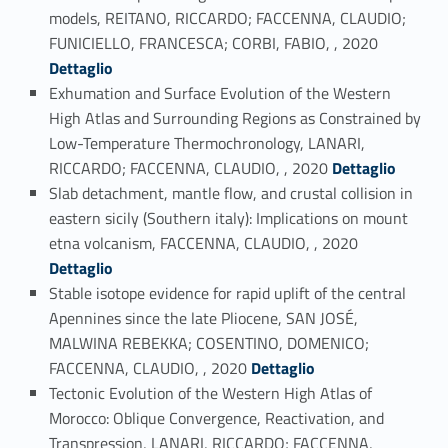
models, REITANO, RICCARDO; FACCENNA, CLAUDIO;
Link identifier #identifier_person_192152-56
FUNICIELLO, FRANCESCA; CORBI, FABIO, , 2020
Dettaglio
Exhumation and Surface Evolution of the Western
High Atlas and Surrounding Regions as Constrained by
Low-Temperature Thermochronology, LANARI,
Link identifier #identifier_person_18665-57
RICCARDO; FACCENNA, CLAUDIO, , 2020
Dettaglio
Slab detachment, mantle flow, and crustal collision in
eastern sicily (Southern italy): Implications on mount
Link identifier #identifier_person_62231-58
etna volcanism, FACCENNA, CLAUDIO, , 2020
Dettaglio
Stable isotope evidence for rapid uplift of the central
Apennines since the late Pliocene, SAN JOSÉ,
MALWINA REBEKKA; COSENTINO, DOMENICO;
Link identifier #identifier_person_6468-59
FACCENNA, CLAUDIO, , 2020
Dettaglio
Tectonic Evolution of the Western High Atlas of
Morocco: Oblique Convergence, Reactivation, and
Transpression, LANARI, RICCARDO; FACCENNA,