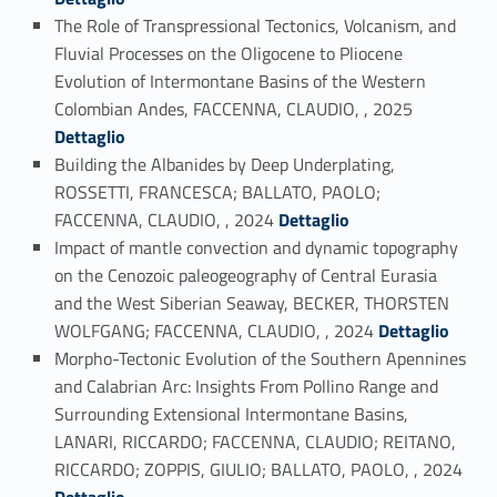
The Role of Transpressional Tectonics, Volcanism, and
Fluvial Processes on the Oligocene to Pliocene
Evolution of Intermontane Basins of the Western
Link identifier #identifier_person_40842-13
Colombian Andes, FACCENNA, CLAUDIO, , 2025
Dettaglio
Building the Albanides by Deep Underplating,
ROSSETTI, FRANCESCA; BALLATO, PAOLO;
Link identifier #identifier_person_127567-14
FACCENNA, CLAUDIO, , 2024
Dettaglio
Impact of mantle convection and dynamic topography
on the Cenozoic paleogeography of Central Eurasia
and the West Siberian Seaway, BECKER, THORSTEN
Link identifier #identifier_person_74930-15
WOLFGANG; FACCENNA, CLAUDIO, , 2024
Dettaglio
Morpho-Tectonic Evolution of the Southern Apennines
and Calabrian Arc: Insights From Pollino Range and
Surrounding Extensional Intermontane Basins,
LANARI, RICCARDO; FACCENNA, CLAUDIO; REITANO,
Link identifier #identifier_person_81054-16
RICCARDO; ZOPPIS, GIULIO; BALLATO, PAOLO, , 2024
Dettaglio