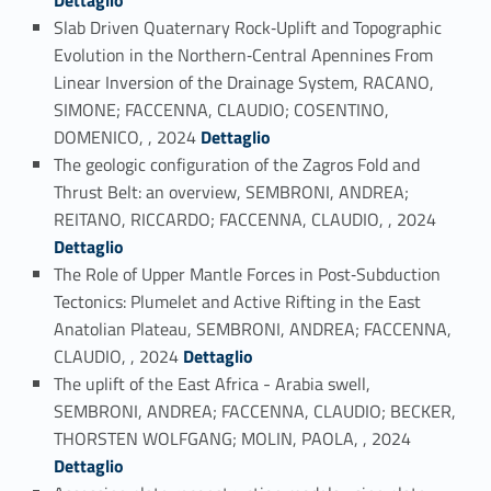
Slab Driven Quaternary Rock‐Uplift and Topographic
Evolution in the Northern‐Central Apennines From
Linear Inversion of the Drainage System, RACANO,
SIMONE; FACCENNA, CLAUDIO; COSENTINO,
Link identifier #identifier_person_60360-17
DOMENICO, , 2024
Dettaglio
The geologic configuration of the Zagros Fold and
Thrust Belt: an overview, SEMBRONI, ANDREA;
Link identifier #identifier_person_116154-18
REITANO, RICCARDO; FACCENNA, CLAUDIO, , 2024
Dettaglio
The Role of Upper Mantle Forces in Post‐Subduction
Tectonics: Plumelet and Active Rifting in the East
Anatolian Plateau, SEMBRONI, ANDREA; FACCENNA,
Link identifier #identifier_person_149877-19
CLAUDIO, , 2024
Dettaglio
The uplift of the East Africa - Arabia swell,
SEMBRONI, ANDREA; FACCENNA, CLAUDIO; BECKER,
Link identifier #identifier_person_133452-20
THORSTEN WOLFGANG; MOLIN, PAOLA, , 2024
Dettaglio