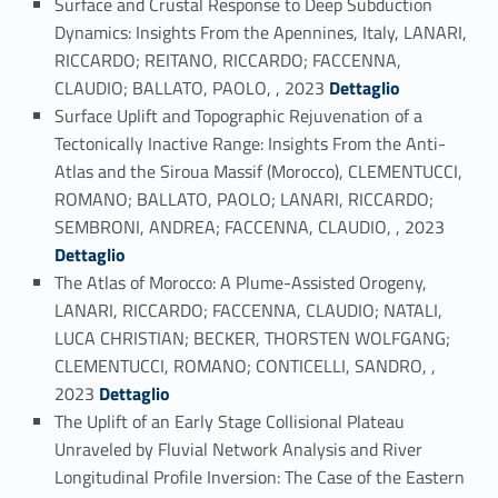
Surface and Crustal Response to Deep Subduction
Dynamics: Insights From the Apennines, Italy, LANARI,
RICCARDO; REITANO, RICCARDO; FACCENNA,
Link identifier #identifier_person_15787-26
CLAUDIO; BALLATO, PAOLO, , 2023
Dettaglio
Surface Uplift and Topographic Rejuvenation of a
Tectonically Inactive Range: Insights From the Anti-
Atlas and the Siroua Massif (Morocco), CLEMENTUCCI,
ROMANO; BALLATO, PAOLO; LANARI, RICCARDO;
Link identifier #identifier_person_134336-27
SEMBRONI, ANDREA; FACCENNA, CLAUDIO, , 2023
Dettaglio
The Atlas of Morocco: A Plume-Assisted Orogeny,
LANARI, RICCARDO; FACCENNA, CLAUDIO; NATALI,
LUCA CHRISTIAN; BECKER, THORSTEN WOLFGANG;
CLEMENTUCCI, ROMANO; CONTICELLI, SANDRO, ,
Link identifier #identifier_person_86124-28
2023
Dettaglio
The Uplift of an Early Stage Collisional Plateau
Unraveled by Fluvial Network Analysis and River
Longitudinal Profile Inversion: The Case of the Eastern