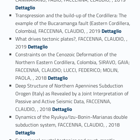
Dettaglio
Transpression and the build-up of the Cordillera: The
example of the Bucaramanga fault (Eastern Cordillera,
Link identifier #identifier_person_47226-70
Colombia), FACCENNA, CLAUDIO, , 2019
Dettaglio
What drives tectonic plates?, FACCENNA, CLAUDIO, ,
Link identifier #identifier_person_2345-71
2019
Dettaglio
Constraints on the Cenozoic Deformation of the
Northern Eastern Cordillera, Colombia, SIRAVO, GAIA;
FACCENNA, CLAUDIO; LUCCI, FEDERICO; MOLIN,
Link identifier #identifier_person_133640-72
PAOLA, , 2018
Dettaglio
Deep Structure of Northern Apennines Subduction
Orogen (Italy) as Revealed by a Joint Interpretation of
Passive and Active Seismic Data, FACCENNA,
Link identifier #identifier_person_73031-73
CLAUDIO, , 2018
Dettaglio
Dynamics of the Ryukyu/Izu-Bonin-Marianas double
Link identifier #identifier_person_156370-74
subduction system, FACCENNA, CLAUDIO, , 2018
Dettaglio