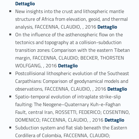
Dettaglio
New insights into the crust and lithospheric mantle
structure of Africa from elevation, geoid, and thermal
Link identifier #identifier_person_175860-99
analysis, FACCENNA, CLAUDIO, , 2016
Dettaglio
On the influence of the asthenospheric flow on the
tectonics and topography at a collision-subduction
transition zones: Comparison with the eastern Tibetan
margin, FACCENNA, CLAUDIO; BECKER, THORSTEN
Link identifier #identifier_person_49246-100
WOLFGANG, , 2016
Dettaglio
Postcollisional lithospheric evolution of the Southeast
Carpathians: Comparison of geodynamical models and
Link identifier #identifier_person_120169-101
observations, FACCENNA, CLAUDIO, , 2016
Dettaglio
Spatio-temporal evolution of intraplate strike-slip
faulting: The Neogene–Quaternary Kuh-e-Faghan
Fault, central Iran, ROSSETTI, FEDERICO; COSENTINO,
Link identifier #identifier_person_4067-102
DOMENICO; FACCENNA, CLAUDIO, , 2016
Dettaglio
Subduction system and flat slab beneath the Eastern
Cordillera of Colombia, FACCENNA, CLAUDIO;