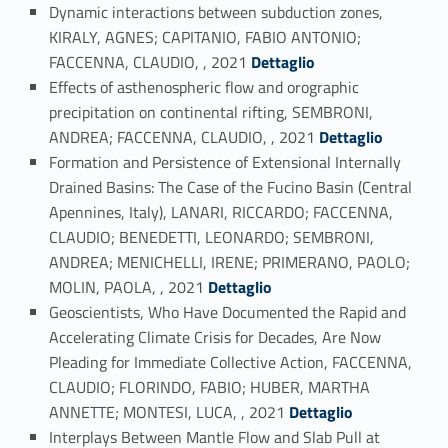
Dynamic interactions between subduction zones,
KIRALY, AGNES; CAPITANIO, FABIO ANTONIO;
Link identifier #identifier_person_187602-42
FACCENNA, CLAUDIO, , 2021
Dettaglio
Effects of asthenospheric flow and orographic
precipitation on continental rifting, SEMBRONI,
Link identifier #identifier_person_131018-43
ANDREA; FACCENNA, CLAUDIO, , 2021
Dettaglio
Formation and Persistence of Extensional Internally
Drained Basins: The Case of the Fucino Basin (Central
Apennines, Italy), LANARI, RICCARDO; FACCENNA,
CLAUDIO; BENEDETTI, LEONARDO; SEMBRONI,
ANDREA; MENICHELLI, IRENE; PRIMERANO, PAOLO;
Link identifier #identifier_person_196342-44
MOLIN, PAOLA, , 2021
Dettaglio
Geoscientists, Who Have Documented the Rapid and
Accelerating Climate Crisis for Decades, Are Now
Pleading for Immediate Collective Action, FACCENNA,
CLAUDIO; FLORINDO, FABIO; HUBER, MARTHA
Link identifier #identifier_person_29532-45
ANNETTE; MONTESI, LUCA, , 2021
Dettaglio
Interplays Between Mantle Flow and Slab Pull at