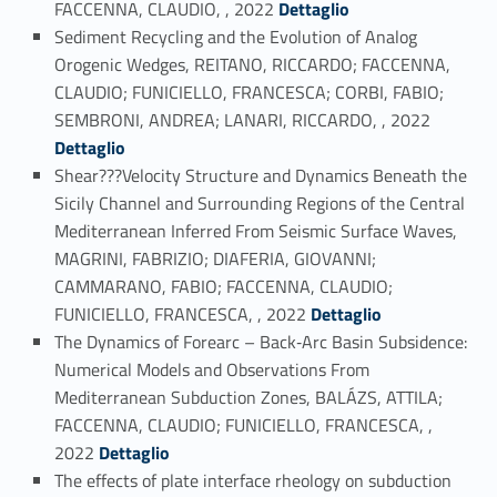
FACCENNA, CLAUDIO, , 2022
Dettaglio
Sediment Recycling and the Evolution of Analog
Orogenic Wedges, REITANO, RICCARDO; FACCENNA,
CLAUDIO; FUNICIELLO, FRANCESCA; CORBI, FABIO;
Link identifier #identifier_person_139625-34
SEMBRONI, ANDREA; LANARI, RICCARDO, , 2022
Dettaglio
Shear???Velocity Structure and Dynamics Beneath the
Sicily Channel and Surrounding Regions of the Central
Mediterranean Inferred From Seismic Surface Waves,
MAGRINI, FABRIZIO; DIAFERIA, GIOVANNI;
CAMMARANO, FABIO; FACCENNA, CLAUDIO;
Link identifier #identifier_person_93945-35
FUNICIELLO, FRANCESCA, , 2022
Dettaglio
The Dynamics of Forearc – Back‐Arc Basin Subsidence:
Numerical Models and Observations From
Mediterranean Subduction Zones, BALÁZS, ATTILA;
FACCENNA, CLAUDIO; FUNICIELLO, FRANCESCA, ,
Link identifier #identifier_person_194963-36
2022
Dettaglio
The effects of plate interface rheology on subduction