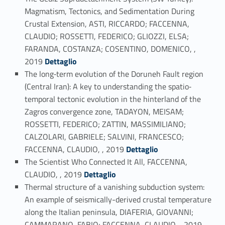
Magmatism, Tectonics, and Sedimentation During
Crustal Extension, ASTI, RICCARDO; FACCENNA,
CLAUDIO; ROSSETTI, FEDERICO; GLIOZZI, ELSA;
FARANDA, COSTANZA; COSENTINO, DOMENICO, ,
Link identifier #identifier_person_133881-66
2019
Dettaglio
The long‐term evolution of the Doruneh Fault region
(Central Iran): A key to understanding the spatio‐
temporal tectonic evolution in the hinterland of the
Zagros convergence zone, TADAYON, MEISAM;
ROSSETTI, FEDERICO; ZATTIN, MASSIMILIANO;
CALZOLARI, GABRIELE; SALVINI, FRANCESCO;
Link identifier #identifier_person_44352-67
FACCENNA, CLAUDIO, , 2019
Dettaglio
The Scientist Who Connected It All, FACCENNA,
Link identifier #identifier_person_90745-68
CLAUDIO, , 2019
Dettaglio
Thermal structure of a vanishing subduction system:
An example of seismically-derived crustal temperature
along the Italian peninsula, DIAFERIA, GIOVANNI;
Link identifier #identifier_person_53016-69
CAMMARANO, FABIO; FACCENNA, CLAUDIO, , 2019