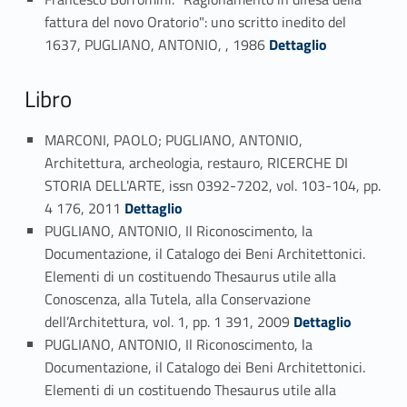
fattura del novo Oratorio": uno scritto inedito del
Link identifier #identifier_person_156494-30
1637, PUGLIANO, ANTONIO, , 1986
Dettaglio
Libro
MARCONI, PAOLO; PUGLIANO, ANTONIO,
Architettura, archeologia, restauro, RICERCHE DI
STORIA DELL'ARTE, issn 0392-7202, vol. 103-104, pp.
Link identifier #identifier_person_93748-31
4 176, 2011
Dettaglio
PUGLIANO, ANTONIO, Il Riconoscimento, la
Documentazione, il Catalogo dei Beni Architettonici.
Elementi di un costituendo Thesaurus utile alla
Conoscenza, alla Tutela, alla Conservazione
Link identifier #identifier_person_83330-32
dell’Architettura, vol. 1, pp. 1 391, 2009
Dettaglio
PUGLIANO, ANTONIO, Il Riconoscimento, la
Documentazione, il Catalogo dei Beni Architettonici.
Elementi di un costituendo Thesaurus utile alla