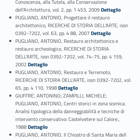
Conoscenza, alla Tutela, alla Conservazione
Link identifier #identifier_person_111414-33
dell’Architettura, vol. 2, pp. 1 453, 2009
Dettaglio
PUGLIANO, ANTONIO, Progettare il restauro
architettonico, RICERCHE DI STORIA DELL'ARTE, issn
Link identifier #identifier_person_129246-34
0392-7202, vol. 63, pp. 4 88, 2007
Dettaglio
PUGLIANO, ANTONIO, Restauro architettonico e
restauro archeologico, RICERCHE DI STORIA
DELL'ARTE, issn 0392-7202, vol. 74-75, pp. 4 159,
Link identifier #identifier_person_177994-35
2002
Dettaglio
PUGLIANO, ANTONIO, Restauro e Terremoto,
RICERCHE DI STORIA DELL'ARTE, issn 0392-7202, vol.
Link identifier #identifier_person_62641-36
65, pp. 4 110, 1998
Dettaglio
GIUFFRE', ANTONINO; ZAMPILLI, MICHELE;
PUGLIANO, ANTONIO, Centri storici in zona sismica.
Analisi tipologica della danneggiabilità e tecniche di
intervento conservativo: Castelvetere sul Calore.,
Link identifier #identifier_person_48384-37
1988
Dettaglio
PUGLIANO, ANTONIO, Il Chiostro di Santa Maria dell
Link identifier #identifier_person_175734-38