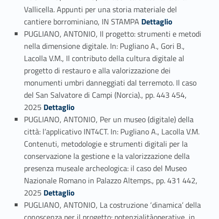
Vallicella. Appunti per una storia materiale del
Link identifier #identifier_person_118678-43
cantiere borrominiano, IN STAMPA
Dettaglio
PUGLIANO, ANTONIO, Il progetto: strumenti e metodi
nella dimensione digitale. In: Pugliano A., Gori B.,
Lacolla V.M., Il contributo della cultura digitale al
progetto di restauro e alla valorizzazione dei
monumenti umbri danneggiati dal terremoto. Il caso
del San Salvatore di Campi (Norcia)., pp. 443 454,
Link identifier #identifier_person_76261-44
2025
Dettaglio
PUGLIANO, ANTONIO, Per un museo (digitale) della
città: l’applicativo INT4CT. In: Pugliano A., Lacolla V.M.
Contenuti, metodologie e strumenti digitali per la
conservazione la gestione e la valorizzazione della
presenza museale archeologica: il caso del Museo
Nazionale Romano in Palazzo Altemps., pp. 431 442,
Link identifier #identifier_person_133010-45
2025
Dettaglio
PUGLIANO, ANTONIO, La costruzione ‘dinamica’ della
conoscenza per il progetto: potenzialitàoperative, in