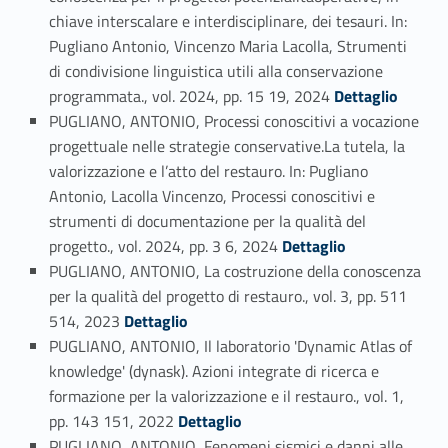
chiave interscalare e interdisciplinare, dei tesauri. In:
Pugliano Antonio, Vincenzo Maria Lacolla, Strumenti
di condivisione linguistica utili alla conservazione
Link identifier #identifier_person_199619-46
programmata., vol. 2024, pp. 15 19, 2024
Dettaglio
PUGLIANO, ANTONIO, Processi conoscitivi a vocazione
progettuale nelle strategie conservative.La tutela, la
valorizzazione e l’atto del restauro. In: Pugliano
Antonio, Lacolla Vincenzo, Processi conoscitivi e
strumenti di documentazione per la qualità del
Link identifier #identifier_person_51595-47
progetto., vol. 2024, pp. 3 6, 2024
Dettaglio
PUGLIANO, ANTONIO, La costruzione della conoscenza
per la qualità del progetto di restauro., vol. 3, pp. 511
Link identifier #identifier_person_26104-48
514, 2023
Dettaglio
PUGLIANO, ANTONIO, Il laboratorio 'Dynamic Atlas of
knowledge' (dynask). Azioni integrate di ricerca e
formazione per la valorizzazione e il restauro., vol. 1,
Link identifier #identifier_person_90298-49
pp. 143 151, 2022
Dettaglio
PUGLIANO, ANTONIO, Fenomeni sismici e danni alle