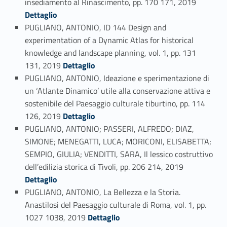
insediamento al Rinascimento, pp. 170 171, 2019
Dettaglio
PUGLIANO, ANTONIO, ID 144 Design and
experimentation of a Dynamic Atlas for historical
knowledge and landscape planning, vol. 1, pp. 131
Link identifier #identifier_person_151452-60
131, 2019
Dettaglio
PUGLIANO, ANTONIO, Ideazione e sperimentazione di
un ‘Atlante Dinamico’ utile alla conservazione attiva e
sostenibile del Paesaggio culturale tiburtino, pp. 114
Link identifier #identifier_person_11758-61
126, 2019
Dettaglio
PUGLIANO, ANTONIO; PASSERI, ALFREDO; DIAZ,
SIMONE; MENEGATTI, LUCA; MORICONI, ELISABETTA;
SEMPIO, GIULIA; VENDITTI, SARA, Il lessico costruttivo
Link identifier #identifier_person_115565-62
dell’edilizia storica di Tivoli, pp. 206 214, 2019
Dettaglio
PUGLIANO, ANTONIO, La Bellezza e la Storia.
Anastilosi del Paesaggio culturale di Roma, vol. 1, pp.
Link identifier #identifier_person_17917-63
1027 1038, 2019
Dettaglio