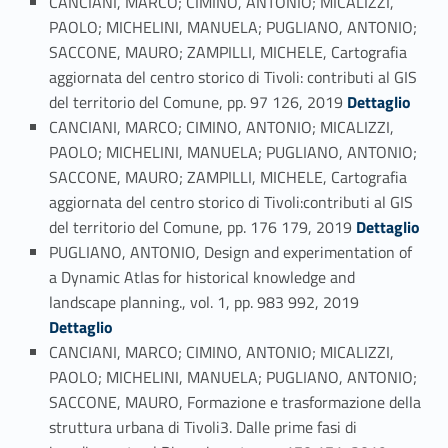
CANCIANI, MARCO; CIMINO, ANTONIO; MICALIZZI,
PAOLO; MICHELINI, MANUELA; PUGLIANO, ANTONIO;
SACCONE, MAURO; ZAMPILLI, MICHELE, Cartografia
aggiornata del centro storico di Tivoli: contributi al GIS
Link identifier #identifier_person_157100-56
del territorio del Comune, pp. 97 126, 2019
Dettaglio
CANCIANI, MARCO; CIMINO, ANTONIO; MICALIZZI,
PAOLO; MICHELINI, MANUELA; PUGLIANO, ANTONIO;
SACCONE, MAURO; ZAMPILLI, MICHELE, Cartografia
aggiornata del centro storico di Tivoli:contributi al GIS
Link identifier #identifier_person_143479-57
del territorio del Comune, pp. 176 179, 2019
Dettaglio
PUGLIANO, ANTONIO, Design and experimentation of
a Dynamic Atlas for historical knowledge and
Link identifier #identifier_person_174614-58
landscape planning., vol. 1, pp. 983 992, 2019
Dettaglio
CANCIANI, MARCO; CIMINO, ANTONIO; MICALIZZI,
PAOLO; MICHELINI, MANUELA; PUGLIANO, ANTONIO;
SACCONE, MAURO, Formazione e trasformazione della
struttura urbana di Tivoli3. Dalle prime fasi di
Link identifier #identifier_person_10251-59