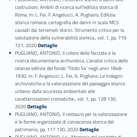
costruzioni. Ambiti di ricerca sull'edilizia storica di
Roma. In: L. Fei, F. Angelucci, A. Pugliano. Edilizia
storica romana: cartografia dei danni in scala MCS
causati dai terremoti storici. Strumento critico per la
valutazione della vulnerabilità sismica., vol. 1, pp. 719
Link identifier #identifier_person_85679-50
721, 2020
Dettaglio
PUGLIANO, ANTONIO, Il colore delle facciate e la
ricerca documentaria archivistica. L'analisi critica delle
istanze edilizie del fondo 'Titolo 54' negli anni 1848-
1930, in: F. Angelucci, L. Fei, A. Pugliano. Le indagini
archivistiche e la valorizzazione del paesaggio storico
urbano: dalla sicurezza ambientale alle
caratterizzazioni cromatiche., vol. 1, pp. 128 130,
Link identifier #identifier_person_154924-51
2020
Dettaglio
PUGLIANO, ANTONIO, Il restauro per la valorizzazione
e le forme organizzate di conoscenza storica del
Link identifier #identifier_person_146430-52
patrimonio, pp. 117 130, 2020
Dettaglio