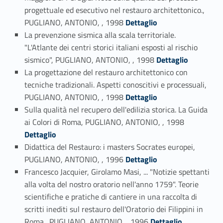
progettuale ed esecutivo nel restauro architettonico.,
Link identifier #identifier_person_22002-18
PUGLIANO, ANTONIO, , 1998
Dettaglio
La prevenzione sismica alla scala territoriale.
"L'Atlante dei centri storici italiani esposti al rischio
Link identifier #identifier_person_20245-19
sismico", PUGLIANO, ANTONIO, , 1998
Dettaglio
La progettazione del restauro architettonico con
tecniche tradizionali. Aspetti conoscitivi e processuali,
Link identifier #identifier_person_192565-20
PUGLIANO, ANTONIO, , 1998
Dettaglio
Sulla qualità nel recupero dell'edilizia storica. La Guida
Link identifier #identifier_person_80942-21
ai Colori di Roma, PUGLIANO, ANTONIO, , 1998
Dettaglio
Didattica deI Restauro: i masters Socrates europei,
Link identifier #identifier_person_35934-22
PUGLIANO, ANTONIO, , 1996
Dettaglio
Francesco Jacquier, Girolamo Masi, ... "Notizie spettanti
alla volta del nostro oratorio nell'anno 1759". Teorie
scientifiche e pratiche di cantiere in una raccolta di
scritti inediti sul restauro dell'Oratorio dei Filippini in
Link identifier #identifier_person_170388-23
Roma., PUGLIANO, ANTONIO, , 1996
Dettaglio