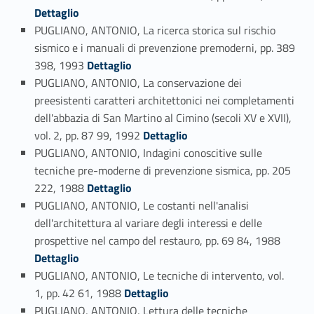
Dettaglio
PUGLIANO, ANTONIO, La ricerca storica sul rischio
sismico e i manuali di prevenzione premoderni, pp. 389
Link identifier #identifier_person_14055-95
398, 1993
Dettaglio
PUGLIANO, ANTONIO, La conservazione dei
preesistenti caratteri architettonici nei completamenti
dell'abbazia di San Martino al Cimino (secoli XV e XVII),
Link identifier #identifier_person_43164-96
vol. 2, pp. 87 99, 1992
Dettaglio
PUGLIANO, ANTONIO, Indagini conoscitive sulle
tecniche pre-moderne di prevenzione sismica, pp. 205
Link identifier #identifier_person_103273-97
222, 1988
Dettaglio
PUGLIANO, ANTONIO, Le costanti nell'analisi
dell'architettura al variare degli interessi e delle
Link identifier #identifier_person_127038-98
prospettive nel campo del restauro, pp. 69 84, 1988
Dettaglio
PUGLIANO, ANTONIO, Le tecniche di intervento, vol.
Link identifier #identifier_person_57135-99
1, pp. 42 61, 1988
Dettaglio
PUGLIANO, ANTONIO, Lettura delle tecniche