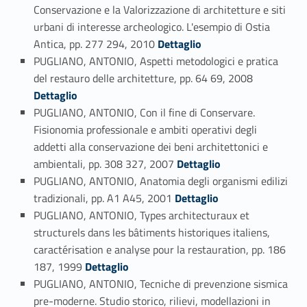
Conservazione e la Valorizzazione di architetture e siti
urbani di interesse archeologico. L'esempio di Ostia
Link identifier #identifier_person_166804-83
Antica, pp. 277 294, 2010
Dettaglio
PUGLIANO, ANTONIO, Aspetti metodologici e pratica
Link identifier #identifier_person_45060-84
del restauro delle architetture, pp. 64 69, 2008
Dettaglio
PUGLIANO, ANTONIO, Con il fine di Conservare.
Fisionomia professionale e ambiti operativi degli
addetti alla conservazione dei beni architettonici e
Link identifier #identifier_person_87642-85
ambientali, pp. 308 327, 2007
Dettaglio
PUGLIANO, ANTONIO, Anatomia degli organismi edilizi
Link identifier #identifier_person_100453-86
tradizionali, pp. A1 A45, 2001
Dettaglio
PUGLIANO, ANTONIO, Types architecturaux et
structurels dans les bâtiments historiques italiens,
caractérisation e analyse pour la restauration, pp. 186
Link identifier #identifier_person_71589-87
187, 1999
Dettaglio
PUGLIANO, ANTONIO, Tecniche di prevenzione sismica
pre-moderne. Studio storico, rilievi, modellazioni in