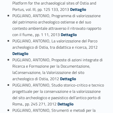
Platform for the archaeological sites of Ostia and
Link identifier #identifier_person_196243-78
Portus, vol. III, pp. 125 133, 2013
Dettaglio
PUGLIANO, ANTONIO, Programma di valorizzazione
del patrimonio archeologico ostiense e del suo
contesto ambientale attraverso il ritrovato rapporto
Link identifier #identifier_person_162074-79
con il fiume., pp. 1 11, 2013
Dettaglio
PUGLIANO, ANTONIO, La valorizzazione del Parco
Link identifier #identifier_person_151532-80
archeologico di Ostia, tra didattica e ricerca, 2012
Dettaglio
PUGLIANO, ANTONIO, Proposte di azioni integrate di
Ricerca e Formazione per la Documentazione,
laConservazione, la Valorizzazione del sito
Link identifier #identifier_person_165641-81
archeologico di Ostia, 2012
Dettaglio
PUGLIANO, ANTONIO, Studio storico-critico e tecnico
progettuale per la conservazione e la valorizzazione
del sito archeologico e paesistico dell’antico porto di
Link identifier #identifier_person_5160-82
Roma., pp. 245 271, 2012
Dettaglio
PUGLIANO, ANTONIO, Strumenti e metodi per la