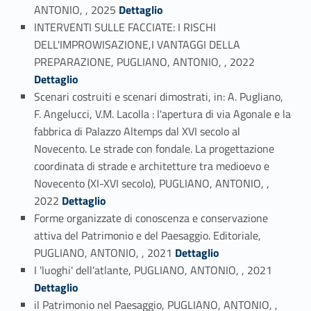
Link identifier #identifier_person_174651-1
ANTONIO, , 2025
Dettaglio
INTERVENTI SULLE FACCIATE: I RISCHI
DELL'IMPROWISAZIONE,I VANTAGGI DELLA
Link identifier #identifier_person_62030-2
PREPARAZIONE, PUGLIANO, ANTONIO, , 2022
Dettaglio
Scenari costruiti e scenari dimostrati, in: A. Pugliano,
F. Angelucci, V.M. Lacolla : l'apertura di via Agonale e la
fabbrica di Palazzo Altemps dal XVI secolo al
Novecento. Le strade con fondale. La progettazione
coordinata di strade e architetture tra medioevo e
Novecento (XI-XVI secolo), PUGLIANO, ANTONIO, ,
Link identifier #identifier_person_80847-3
2022
Dettaglio
Forme organizzate di conoscenza e conservazione
attiva del Patrimonio e del Paesaggio. Editoriale,
Link identifier #identifier_person_177079-4
PUGLIANO, ANTONIO, , 2021
Dettaglio
Link identifier #identifier_person_121694-5
I 'luoghi' dell'atlante, PUGLIANO, ANTONIO, , 2021
Dettaglio
il Patrimonio nel Paesaggio, PUGLIANO, ANTONIO, ,