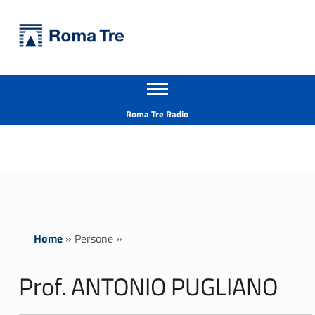
Primary Menu
Università Roma Tre
Prof. ANTONIO PUGLIANO ricerca - Università Roma Tre
Apri il menu secondario
L’Università degli Studi Roma Tre è un’università giovane e per giovani, è nata nel 1992 ed è rapidamente cresciuta sia in termini di studenti che di corsi di studio offerti. Sono attivi 13 dipartimenti che offrono corsi di Laurea, Laurea magistrale, Master, Corsi di perfezionamento, Dottorati di ricerca e Scuole di specializzazione
Header info sidebar
Roma Tre Radio
Home
»
Persone
»
Prof. ANTONIO PUGLIANO