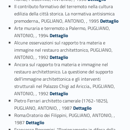
Il contributo formativo del terremoto nella cultura
edilizia della città storica. La normativa antisismica
Link identifier #identifier_person_27674-24
premoderna., PUGLIANO, ANTONIO, , 1995
Dettaglio
Arte muraria e terremoto a Palermo, PUGLIANO,
Link identifier #identifier_person_173131-25
ANTONIO, , 1994
Dettaglio
Alcune osservazioni sul rapporto tra materia e
immagine nel restauro architettonico, PUGLIANO,
Link identifier #identifier_person_133379-26
ANTONIO, , 1992
Dettaglio
Ancora sul rapporto tra materia e immagine nel
restauro architettonico. La questione del supporto
dell'immagine architettonica e gli interventi
strutturali nel Palazzo Chigi ad Ariccia., PUGLIANO,
Link identifier #identifier_person_107983-27
ANTONIO, , 1992
Dettaglio
Pietro Ferrari architetto camerale (1762-1825),
Link identifier #identifier_person_35392-28
PUGLIANO, ANTONIO, , 1987
Dettaglio
Roma:Oratorio dei Filippini, PUGLIANO, ANTONIO, ,
Link identifier #identifier_person_4851-29
1987
Dettaglio
Francesco Borromini. "Ragionamento in difesa della