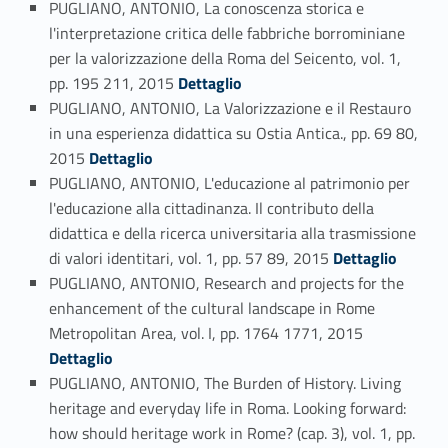
PUGLIANO, ANTONIO, La conoscenza storica e
l'interpretazione critica delle fabbriche borrominiane
per la valorizzazione della Roma del Seicento, vol. 1,
Link identifier #identifier_person_71340-69
pp. 195 211, 2015
Dettaglio
PUGLIANO, ANTONIO, La Valorizzazione e il Restauro
in una esperienza didattica su Ostia Antica., pp. 69 80,
Link identifier #identifier_person_133159-70
2015
Dettaglio
PUGLIANO, ANTONIO, L'educazione al patrimonio per
l'educazione alla cittadinanza. Il contributo della
didattica e della ricerca universitaria alla trasmissione
Link identifier #identifier_person_29507-71
di valori identitari, vol. 1, pp. 57 89, 2015
Dettaglio
PUGLIANO, ANTONIO, Research and projects for the
enhancement of the cultural landscape in Rome
Link identifier #identifier_person_22641-72
Metropolitan Area, vol. I, pp. 1764 1771, 2015
Dettaglio
PUGLIANO, ANTONIO, The Burden of History. Living
heritage and everyday life in Roma. Looking forward:
how should heritage work in Rome? (cap. 3), vol. 1, pp.