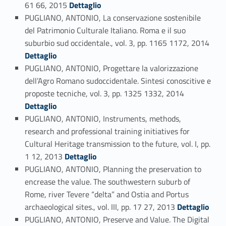
Link identifier #identifier_person_177258-73
61 66, 2015
Dettaglio
PUGLIANO, ANTONIO, La conservazione sostenibile
del Patrimonio Culturale Italiano. Roma e il suo
Link identifier #identifier_person_172396-74
suburbio sud occidentale., vol. 3, pp. 1165 1172, 2014
Dettaglio
PUGLIANO, ANTONIO, Progettare la valorizzazione
dell’Agro Romano sudoccidentale. Sintesi conoscitive e
Link identifier #identifier_person_48456-75
proposte tecniche, vol. 3, pp. 1325 1332, 2014
Dettaglio
PUGLIANO, ANTONIO, Instruments, methods,
research and professional training initiatives for
Cultural Heritage transmission to the future, vol. I, pp.
Link identifier #identifier_person_99865-76
1 12, 2013
Dettaglio
PUGLIANO, ANTONIO, Planning the preservation to
encrease the value. The southwestern suburb of
Rome, river Tevere “delta” and Ostia and Portus
Link identifier #identifier_person_195765-77
archaeological sites., vol. III, pp. 17 27, 2013
Dettaglio
PUGLIANO, ANTONIO, Preserve and Value. The Digital