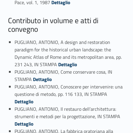
Pace, vol. 1, 1987
Dettaglio
Contributo in volume e atti di
convegno
PUGLIANO, ANTONIO, A design and restoration
paradigm for the historical urban landscape: the
Dynamic Atlas of Rome and its metropolitan area, pp.
Link identifier #identifier_person_42915-39
231 243, IN STAMPA
Dettaglio
PUGLIANO, ANTONIO, Come conservare cosa, IN
Link identifier #identifier_person_133093-40
STAMPA
Dettaglio
PUGLIANO, ANTONIO, Conoscere per intervenire: una
Link identifier #identifier_person_37413-41
questione di metodo, pp. 116 133, IN STAMPA
Dettaglio
PUGLIANO, ANTONIO, Il restauro dell’architettura:
Link identifier #identifier_person_137209-42
strumenti e metodi per la progettazione, IN STAMPA
Dettaglio
PUGLIANO, ANTONIO, La fabbrica oratoriana alla