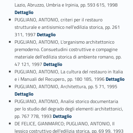
Link identifier #identifier_person_35345-88
Lazio, Abruzzo, Umbria e Irpinia, pp. 593 615, 1998
Dettaglio
PUGLIANO, ANTONIO, criteri per il restauro
strutturale e antisismico nell'edilizia storica, pp. 261
Link identifier #identifier_person_120026-89
311, 1997
Dettaglio
PUGLIANO, ANTONIO, L'organismo architettonico
premoderno. Consuetudini costruttive e compagine
materiale dell'edilizia storica di ambiente romano, pp.
Link identifier #identifier_person_116336-90
47 121, 1997
Dettaglio
PUGLIANO, ANTONIO, La cultura del restauro in Italia
Link identifier #identifier_person_50443-91
e i Manuali del Recupero., pp. 180 185, 1996
Dettaglio
Link identifier #identifier_person_151111-92
PUGLIANO, ANTONIO, Architettura, pp. 5 71, 1995
Dettaglio
PUGLIANO, ANTONIO, Analisi storico documentaria
per lo studio del degrado degli elementi architettonici,
Link identifier #identifier_person_167590-93
pp. 767 778, 1993
Dettaglio
DE FELICE, GIANMARCO; PUGLIANO, ANTONIO, Il
Link identifier #identifier_person_11181-94
lessico costruttivo dell'edilizia storica, pp. 69 99, 1993