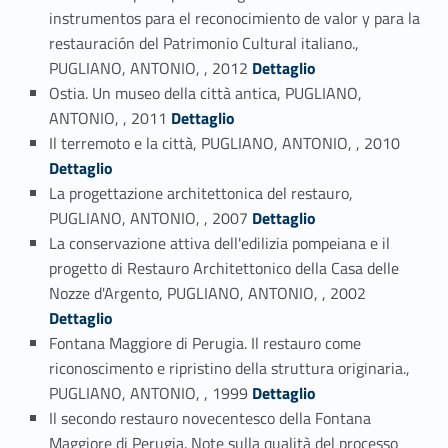
instrumentos para el reconocimiento de valor y para la
restauración del Patrimonio Cultural italiano.,
Link identifier #identifier_person_53141-12
PUGLIANO, ANTONIO, , 2012
Dettaglio
Ostia. Un museo della città antica, PUGLIANO,
Link identifier #identifier_person_52500-13
ANTONIO, , 2011
Dettaglio
Link identifier #identifier_person_197293-14
Il terremoto e la città, PUGLIANO, ANTONIO, , 2010
Dettaglio
La progettazione architettonica del restauro,
Link identifier #identifier_person_95291-15
PUGLIANO, ANTONIO, , 2007
Dettaglio
La conservazione attiva dell'edilizia pompeiana e il
progetto di Restauro Architettonico della Casa delle
Link identifier #identifier_person_24069-16
Nozze d'Argento, PUGLIANO, ANTONIO, , 2002
Dettaglio
Fontana Maggiore di Perugia. Il restauro come
riconoscimento e ripristino della struttura originaria.,
Link identifier #identifier_person_22360-17
PUGLIANO, ANTONIO, , 1999
Dettaglio
Il secondo restauro novecentesco della Fontana
Maggiore di Perugia. Note sulla qualità del processo