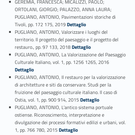
GEREMIA, FRANCESCA; MICALIZZI, PAOLO;
ORTOLANI, GIORGIO; PALAZZO, ANNA LAURA;
PUGLIANO, ANTONIO, Pavimentazioni storiche di
Link identifier #identifier_person_80873-64
Tivoli, pp. 172 175, 2019
Dettaglio
PUGLIANO, ANTONIO, Valorizzare i luoghi del
territorio. Il progetto del paesaggio e il progetto del
Link identifier #identifier_person_111680-65
restauro., pp. 97 133, 2018
Dettaglio
PUGLIANO, ANTONIO, La Valorizzazione del Paesaggio
Link identifier #identifier_person_146402-66
Culturale Italiano, vol. 1, pp. 1256 1265, 2016
Dettaglio
PUGLIANO, ANTONIO, Il restauro per la valorizzazione
di architetture e siti da conservare. Studi per la
fruizione del paesaggio culturale italiano. Il caso di
Link identifier #identifier_person_33117-67
Ostia, vol. 1, pp. 900 914, 2015
Dettaglio
PUGLIANO, ANTONIO, L’antico sistema portuale
ostiense. Riconoscimento, interpretazione e
divulgazione dei processi formativi edilizi e urbani, vol.
Link identifier #identifier_person_88292-68
1, pp. 766 780, 2015
Dettaglio