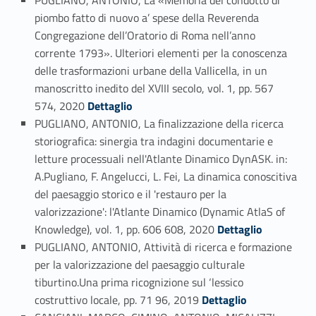
PUGLIANO, ANTONIO, La «Memoria del condotto di
piombo fatto di nuovo a’ spese della Reverenda
Congregazione dell’Oratorio di Roma nell’anno
corrente 1793». Ulteriori elementi per la conoscenza
delle trasformazioni urbane della Vallicella, in un
manoscritto inedito del XVIII secolo, vol. 1, pp. 567
Link identifier #identifier_person_66545-53
574, 2020
Dettaglio
PUGLIANO, ANTONIO, La finalizzazione della ricerca
storiografica: sinergia tra indagini documentarie e
letture processuali nell'Atlante Dinamico DynASK. in:
A.Pugliano, F. Angelucci, L. Fei, La dinamica conoscitiva
del paesaggio storico e il 'restauro per la
valorizzazione': l'Atlante Dinamico (Dynamic AtlaS of
Link identifier #identifier_person_12160-54
Knowledge), vol. 1, pp. 606 608, 2020
Dettaglio
PUGLIANO, ANTONIO, Attività di ricerca e formazione
per la valorizzazione del paesaggio culturale
tiburtino.Una prima ricognizione sul ‘lessico
Link identifier #identifier_person_33030-55
costruttivo locale, pp. 71 96, 2019
Dettaglio