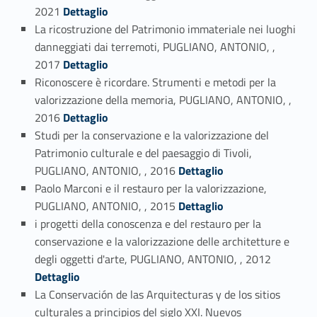
Link identifier #identifier_person_170250-6
2021
Dettaglio
La ricostruzione del Patrimonio immateriale nei luoghi
danneggiati dai terremoti, PUGLIANO, ANTONIO, ,
Link identifier #identifier_person_67468-7
2017
Dettaglio
Riconoscere è ricordare. Strumenti e metodi per la
valorizzazione della memoria, PUGLIANO, ANTONIO, ,
Link identifier #identifier_person_161649-8
2016
Dettaglio
Studi per la conservazione e la valorizzazione del
Patrimonio culturale e del paesaggio di Tivoli,
Link identifier #identifier_person_13003-9
PUGLIANO, ANTONIO, , 2016
Dettaglio
Paolo Marconi e il restauro per la valorizzazione,
Link identifier #identifier_person_132027-10
PUGLIANO, ANTONIO, , 2015
Dettaglio
i progetti della conoscenza e del restauro per la
conservazione e la valorizzazione delle architetture e
Link identifier #identifier_person_140452-11
degli oggetti d'arte, PUGLIANO, ANTONIO, , 2012
Dettaglio
La Conservación de las Arquitecturas y de los sitios
culturales a principios del siglo XXI. Nuevos