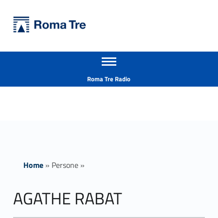
Primary Menu
Università Roma Tre
AGATHE RABAT - Università Roma Tre
Apri il menu secondario
L’Università degli Studi Roma Tre è un’università giovane e per giovani, è nata nel 1992 ed è rapidamente cresciuta sia in termini di studenti che di corsi di studio offerti. Sono attivi 13 dipartimenti che offrono corsi di Laurea, Laurea magistrale, Master, Corsi di perfezionamento, Dottorati di ricerca e Scuole di specializzazione
Header info sidebar
Roma Tre Radio
Home
»
Persone
»
AGATHE RABAT