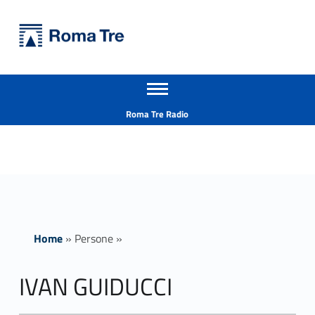
Primary Menu
Università Roma Tre
IVAN GUIDUCCI - Università Roma Tre
Apri il menu secondario
L’Università degli Studi Roma Tre è un’università giovane e per giovani, è nata nel 1992 ed è rapidamente cresciuta sia in termini di studenti che di corsi di studio offerti. Sono attivi 13 dipartimenti che offrono corsi di Laurea, Laurea magistrale, Master, Corsi di perfezionamento, Dottorati di ricerca e Scuole di specializzazione
Header info sidebar
Roma Tre Radio
Home
»
Persone
»
IVAN GUIDUCCI