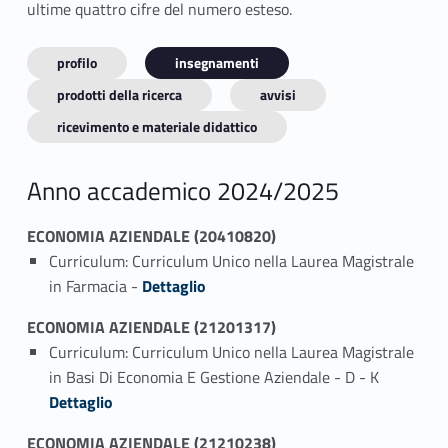
ultime quattro cifre del numero esteso.
profilo
insegnamenti
prodotti della ricerca
avvisi
ricevimento e materiale didattico
Anno accademico 2024/2025
ECONOMIA AZIENDALE (20410820)
Curriculum: Curriculum Unico nella Laurea Magistrale
Link identifier #identifier_person_149241-1
in Farmacia -
Dettaglio
ECONOMIA AZIENDALE (21201317)
Curriculum: Curriculum Unico nella Laurea Magistrale
Link identifier #identifier_person_196711-1
in Basi Di Economia E Gestione Aziendale - D - K
Dettaglio
ECONOMIA AZIENDALE (21210238)