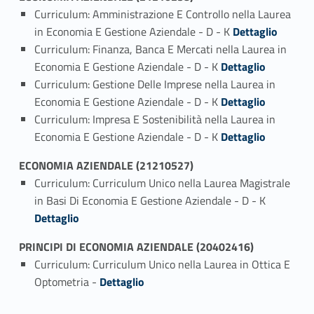
Curriculum: Amministrazione E Controllo nella Laurea
Link identifier #identifier_person_32801-1
in Economia E Gestione Aziendale - D - K
Dettaglio
Curriculum: Finanza, Banca E Mercati nella Laurea in
Link identifier #identifier_person_67914-2
Economia E Gestione Aziendale - D - K
Dettaglio
Curriculum: Gestione Delle Imprese nella Laurea in
Link identifier #identifier_person_116528-3
Economia E Gestione Aziendale - D - K
Dettaglio
Curriculum: Impresa E Sostenibilità nella Laurea in
Link identifier #identifier_person_108999-4
Economia E Gestione Aziendale - D - K
Dettaglio
ECONOMIA AZIENDALE (21210527)
Curriculum: Curriculum Unico nella Laurea Magistrale
Link identifier #identifier_person_25543-1
in Basi Di Economia E Gestione Aziendale - D - K
Dettaglio
PRINCIPI DI ECONOMIA AZIENDALE (20402416)
Curriculum: Curriculum Unico nella Laurea in Ottica E
Link identifier #identifier_person_131576-1
Optometria -
Dettaglio