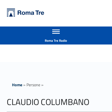
Primary Menu
Università Roma Tre
CLAUDIO COLUMBANO insegnamenti - Università Roma Tre
Apri il menu secondario
L’Università degli Studi Roma Tre è un’università giovane e per giovani, è nata nel 1992 ed è rapidamente cresciuta sia in termini di studenti che di corsi di studio offerti. Sono attivi 13 dipartimenti che offrono corsi di Laurea, Laurea magistrale, Master, Corsi di perfezionamento, Dottorati di ricerca e Scuole di specializzazione
Header info sidebar
Roma Tre Radio
Home
»
Persone
»
CLAUDIO COLUMBANO