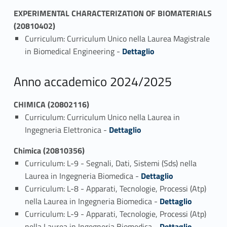
EXPERIMENTAL CHARACTERIZATION OF BIOMATERIALS
(20810402)
Curriculum: Curriculum Unico nella Laurea Magistrale
Link identifier #identifier_person_35288-1
in Biomedical Engineering -
Dettaglio
Anno accademico 2024/2025
CHIMICA (20802116)
Curriculum: Curriculum Unico nella Laurea in
Link identifier #identifier_person_123962-1
Ingegneria Elettronica -
Dettaglio
Chimica (20810356)
Curriculum: L-9 - Segnali, Dati, Sistemi (Sds) nella
Link identifier #identifier_person_59940-1
Laurea in Ingegneria Biomedica -
Dettaglio
Curriculum: L-8 - Apparati, Tecnologie, Processi (Atp)
Link identifier #identifier_person_135386-2
nella Laurea in Ingegneria Biomedica -
Dettaglio
Curriculum: L-9 - Apparati, Tecnologie, Processi (Atp)
Link identifier #identifier_person_158368-3
nella Laurea in Ingegneria Biomedica -
Dettaglio