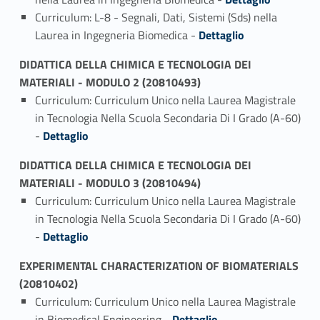
Curriculum: L-8 - Segnali, Dati, Sistemi (Sds) nella
Link identifier #identifier_person_157485-4
Laurea in Ingegneria Biomedica -
Dettaglio
DIDATTICA DELLA CHIMICA E TECNOLOGIA DEI
MATERIALI - MODULO 2 (20810493)
Curriculum: Curriculum Unico nella Laurea Magistrale
in Tecnologia Nella Scuola Secondaria Di I Grado (A-60)
Link identifier #identifier_person_117869-1
-
Dettaglio
DIDATTICA DELLA CHIMICA E TECNOLOGIA DEI
MATERIALI - MODULO 3 (20810494)
Curriculum: Curriculum Unico nella Laurea Magistrale
in Tecnologia Nella Scuola Secondaria Di I Grado (A-60)
Link identifier #identifier_person_50003-1
-
Dettaglio
EXPERIMENTAL CHARACTERIZATION OF BIOMATERIALS
(20810402)
Curriculum: Curriculum Unico nella Laurea Magistrale
Link identifier #identifier_person_7477-1
in Biomedical Engineering -
Dettaglio