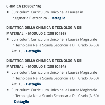
CHIMICA (20802116)
Curriculum: Curriculum Unico nella Laurea in
Link identifier #identifier_person_185130-1
Ingegneria Elettronica -
Dettaglio
DIDATTICA DELLA CHIMICA E TECNOLOGIA DEI
MATERIALI - MODULO 2 (20810493)
Curriculum: Curriculum Unico nella Laurea Magistrale
in Tecnologia Nella Scuola Secondaria Di I Grado (A-60)
Link identifier #identifier_person_122985-1
Art. 13 -
Dettaglio
DIDATTICA DELLA CHIMICA E TECNOLOGIA DEI
MATERIALI - MODULO 3 (20810494)
Curriculum: Curriculum Unico nella Laurea Magistrale
in Tecnologia Nella Scuola Secondaria Di I Grado (A-60)
Link identifier #identifier_person_135782-1
Art. 13 -
Dettaglio
Curriculum: Curriculum Unico nella Laurea Magistrale
in Tecnologia Nella Scuola Secondaria Di I Grado (A-60)
Link identifier #identifier_person_18308-2
-
Dettaglio