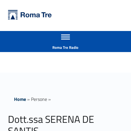
Primary Menu
Università Roma Tre
Dott.ssa SERENA DE SANTIS insegnamenti - Università Roma Tre
Apri il menu secondario
L’Università degli Studi Roma Tre è un’università giovane e per giovani, è nata nel 1992 ed è rapidamente cresciuta sia in termini di studenti che di corsi di studio offerti. Sono attivi 13 dipartimenti che offrono corsi di Laurea, Laurea magistrale, Master, Corsi di perfezionamento, Dottorati di ricerca e Scuole di specializzazione
Header info sidebar
Roma Tre Radio
Home
»
Persone
»
Dott.ssa SERENA DE
SANTIS