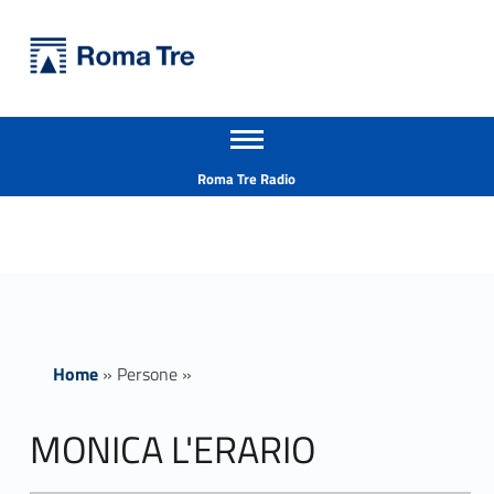
Primary Menu
Università Roma Tre
MONICA L'ERARIO insegnamenti - Università Roma Tre
Apri il menu secondario
L’Università degli Studi Roma Tre è un’università giovane e per giovani, è nata nel 1992 ed è rapidamente cresciuta sia in termini di studenti che di corsi di studio offerti. Sono attivi 13 dipartimenti che offrono corsi di Laurea, Laurea magistrale, Master, Corsi di perfezionamento, Dottorati di ricerca e Scuole di specializzazione
Header info sidebar
Roma Tre Radio
Home
»
Persone
»
MONICA L'ERARIO