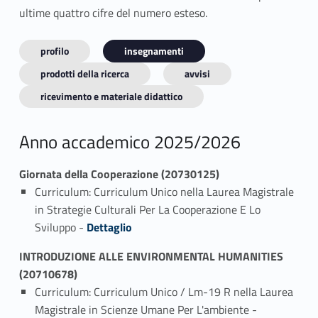
ultime quattro cifre del numero esteso.
profilo
insegnamenti
prodotti della ricerca
avvisi
ricevimento e materiale didattico
Anno accademico 2025/2026
Giornata della Cooperazione (20730125)
Curriculum: Curriculum Unico nella Laurea Magistrale
in Strategie Culturali Per La Cooperazione E Lo
Link identifier #identifier_person_150948-1
Sviluppo -
Dettaglio
INTRODUZIONE ALLE ENVIRONMENTAL HUMANITIES
(20710678)
Curriculum: Curriculum Unico / Lm-19 R nella Laurea
Link identifier #identifier_person_112631-1
Magistrale in Scienze Umane Per L'ambiente -