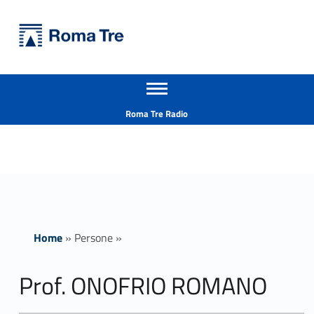
Primary Menu
Università Roma Tre
Prof. ONOFRIO ROMANO insegnamenti - Università Roma Tre
Apri il menu secondario
L’Università degli Studi Roma Tre è un’università giovane e per giovani, è nata nel 1992 ed è rapidamente cresciuta sia in termini di studenti che di corsi di studio offerti. Sono attivi 13 dipartimenti che offrono corsi di Laurea, Laurea magistrale, Master, Corsi di perfezionamento, Dottorati di ricerca e Scuole di specializzazione
Header info sidebar
Roma Tre Radio
Home
»
Persone
»
Prof. ONOFRIO ROMANO