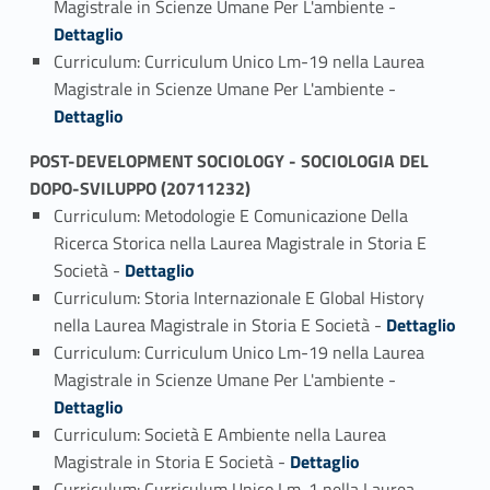
Magistrale in Scienze Umane Per L'ambiente -
Dettaglio
Curriculum: Curriculum Unico Lm-19 nella Laurea
Link identifier #identifier_person_16603-2
Magistrale in Scienze Umane Per L'ambiente -
Dettaglio
POST-DEVELOPMENT SOCIOLOGY - SOCIOLOGIA DEL
DOPO-SVILUPPO (20711232)
Curriculum: Metodologie E Comunicazione Della
Ricerca Storica nella Laurea Magistrale in Storia E
Link identifier #identifier_person_14460-1
Società -
Dettaglio
Curriculum: Storia Internazionale E Global History
Link identifier #identifier_person_184015-2
nella Laurea Magistrale in Storia E Società -
Dettaglio
Curriculum: Curriculum Unico Lm-19 nella Laurea
Link identifier #identifier_person_32756-3
Magistrale in Scienze Umane Per L'ambiente -
Dettaglio
Curriculum: Società E Ambiente nella Laurea
Link identifier #identifier_person_147668-4
Magistrale in Storia E Società -
Dettaglio
Curriculum: Curriculum Unico Lm-1 nella Laurea