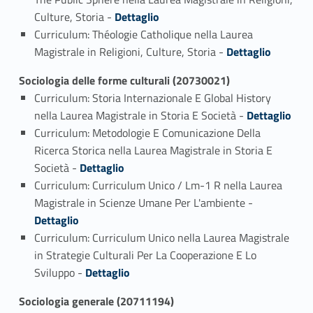
Link identifier #identifier_person_117823-2
Culture, Storia -
Dettaglio
Curriculum: Théologie Catholique nella Laurea
Link identifier #identifier_person_119770-3
Magistrale in Religioni, Culture, Storia -
Dettaglio
Sociologia delle forme culturali (20730021)
Curriculum: Storia Internazionale E Global History
Link identifier #identifier_person_129300-1
nella Laurea Magistrale in Storia E Società -
Dettaglio
Curriculum: Metodologie E Comunicazione Della
Ricerca Storica nella Laurea Magistrale in Storia E
Link identifier #identifier_person_178745-2
Società -
Dettaglio
Curriculum: Curriculum Unico / Lm-1 R nella Laurea
Link identifier #identifier_person_9806-3
Magistrale in Scienze Umane Per L'ambiente -
Dettaglio
Curriculum: Curriculum Unico nella Laurea Magistrale
in Strategie Culturali Per La Cooperazione E Lo
Link identifier #identifier_person_12789-4
Sviluppo -
Dettaglio
Sociologia generale (20711194)