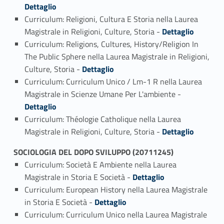
Dettaglio
Curriculum: Religioni, Cultura E Storia nella Laurea
Link identifier #identifier_person_191614-2
Magistrale in Religioni, Culture, Storia -
Dettaglio
Curriculum: Religions, Cultures, History/Religion In
The Public Sphere nella Laurea Magistrale in Religioni,
Link identifier #identifier_person_98753-3
Culture, Storia -
Dettaglio
Curriculum: Curriculum Unico / Lm-1 R nella Laurea
Link identifier #identifier_person_102868-4
Magistrale in Scienze Umane Per L'ambiente -
Dettaglio
Curriculum: Théologie Catholique nella Laurea
Link identifier #identifier_person_106344-5
Magistrale in Religioni, Culture, Storia -
Dettaglio
SOCIOLOGIA DEL DOPO SVILUPPO (20711245)
Curriculum: Società E Ambiente nella Laurea
Link identifier #identifier_person_13192-1
Magistrale in Storia E Società -
Dettaglio
Curriculum: European History nella Laurea Magistrale
Link identifier #identifier_person_161709-2
in Storia E Società -
Dettaglio
Curriculum: Curriculum Unico nella Laurea Magistrale