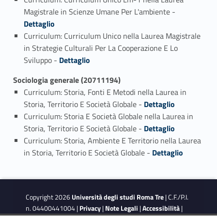
Link identifier #identifier_person_58636-5
Magistrale in Scienze Umane Per L'ambiente -
Dettaglio
Curriculum: Curriculum Unico nella Laurea Magistrale
in Strategie Culturali Per La Cooperazione E Lo
Link identifier #identifier_person_2776-6
Sviluppo -
Dettaglio
Sociologia generale (20711194)
Curriculum: Storia, Fonti E Metodi nella Laurea in
Link identifier #identifier_person_8152-1
Storia, Territorio E Società Globale -
Dettaglio
Curriculum: Storia E Società Globale nella Laurea in
Link identifier #identifier_person_96193-2
Storia, Territorio E Società Globale -
Dettaglio
Curriculum: Storia, Ambiente E Territorio nella Laurea
Link identifier #identifier_person_56492-3
in Storia, Territorio E Società Globale -
Dettaglio
Copyright 2026
Università degli studi Roma Tre
| C.F./P.I.
n. 04400441004 |
Privacy
|
Note Legali
|
Accessibilità
|