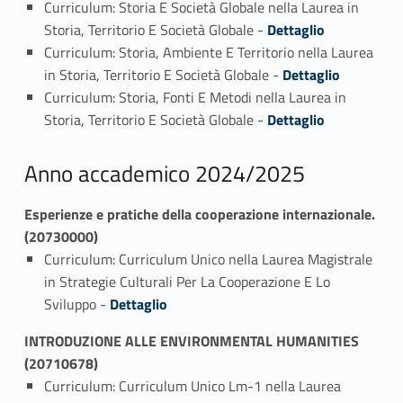
Curriculum: Storia E Società Globale nella Laurea in
Link identifier #identifier_person_5255-1
Storia, Territorio E Società Globale -
Dettaglio
Curriculum: Storia, Ambiente E Territorio nella Laurea
Link identifier #identifier_person_195819-2
in Storia, Territorio E Società Globale -
Dettaglio
Curriculum: Storia, Fonti E Metodi nella Laurea in
Link identifier #identifier_person_61060-3
Storia, Territorio E Società Globale -
Dettaglio
Anno accademico 2024/2025
Esperienze e pratiche della cooperazione internazionale.
(20730000)
Curriculum: Curriculum Unico nella Laurea Magistrale
in Strategie Culturali Per La Cooperazione E Lo
Link identifier #identifier_person_3042-1
Sviluppo -
Dettaglio
INTRODUZIONE ALLE ENVIRONMENTAL HUMANITIES
(20710678)
Curriculum: Curriculum Unico Lm-1 nella Laurea
Link identifier #identifier_person_126780-1