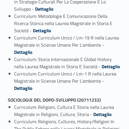
in Strategie Culturali Per La Cooperazione E Lo
Link identifier #identifier_person_181377-3
Sviluppo -
Dettaglio
Curriculum: Metodologie E Comunicazione Della
Ricerca Storica nella Laurea Magistrale in Storia E
Link identifier #identifier_person_32770-4
Società -
Dettaglio
Curriculum: Curriculum Unico / Lm-19 R nella Laurea
Link identifier #identifier_person_50407-5
Magistrale in Scienze Umane Per L'ambiente -
Dettaglio
Curriculum: Storia Internazionale E Global History
Link identifier #identifier_person_106432-6
nella Laurea Magistrale in Storia E Società -
Dettaglio
Curriculum: Curriculum Unico / Lm-1 R nella Laurea
Link identifier #identifier_person_157221-7
Magistrale in Scienze Umane Per L'ambiente -
Dettaglio
SOCIOLOGIA DEL DOPO-SVILUPPO (20711232)
Curriculum: Religioni, Cultura E Storia nella Laurea
Link identifier #identifier_person_196111-1
Magistrale in Religioni, Culture, Storia -
Dettaglio
Curriculum: Religions, Cultures, History/Religion In
The Public Sphere nella Laurea Magistrale in Religioni,