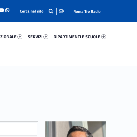
Roma Tre Radio
onale 63248-93
Servizi 43457-114
Dipartimenti E Scuole 66591-140
ZIONALE
SERVIZI
DIPARTIMENTI E SCUOLE