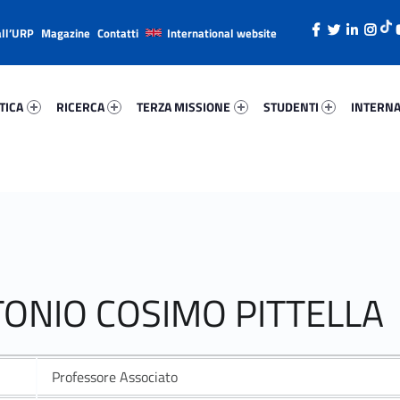
all’URP
Magazine
Contatti
International website
ica 88136-26
Ricerca 68444-38
Terza Missione 39305-49
Studenti 13274-66
Internazi
TICA
RICERCA
TERZA MISSIONE
STUDENTI
INTERNA
TONIO COSIMO PITTELLA
Professore Associato