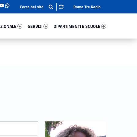
Roma Tre Radio
onale 90865-93
Servizi 55633-114
Dipartimenti E Scuole 28116-140
ZIONALE
SERVIZI
DIPARTIMENTI E SCUOLE