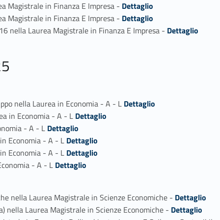
Link identifier #identifier_person_37755-2
ea Magistrale in Finanza E Impresa -
Dettaglio
Link identifier #identifier_person_167654-3
ea Magistrale in Finanza E Impresa -
Dettaglio
Link identifier #identifier_person_153560-4
-16 nella Laurea Magistrale in Finanza E Impresa -
Dettaglio
25
Link identifier #identifier_person_57766-1
uppo nella Laurea in Economia - A - L
Dettaglio
Link identifier #identifier_person_184863-2
rea in Economia - A - L
Dettaglio
Link identifier #identifier_person_176901-3
onomia - A - L
Dettaglio
Link identifier #identifier_person_60256-4
in Economia - A - L
Dettaglio
Link identifier #identifier_person_5989-5
 in Economia - A - L
Dettaglio
Link identifier #identifier_person_79186-6
Economia - A - L
Dettaglio
Link identifier #identifier_person_168157-1
he nella Laurea Magistrale in Scienze Economiche -
Dettaglio
Link identifier #identifier_person_184478-2
a) nella Laurea Magistrale in Scienze Economiche -
Dettaglio