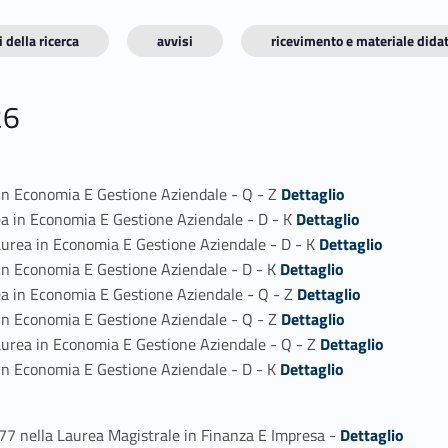
 della ricerca
avvisi
ricevimento e materiale didat
26
Link identifier #identifier_person_193097-1
 in Economia E Gestione Aziendale - Q - Z
Dettaglio
Link identifier #identifier_person_135613-2
ea in Economia E Gestione Aziendale - D - K
Dettaglio
Link identifier #identifier_person_55899-3
aurea in Economia E Gestione Aziendale - D - K
Dettaglio
Link identifier #identifier_person_48622-4
 in Economia E Gestione Aziendale - D - K
Dettaglio
Link identifier #identifier_person_173710-5
ea in Economia E Gestione Aziendale - Q - Z
Dettaglio
Link identifier #identifier_person_151170-6
 in Economia E Gestione Aziendale - Q - Z
Dettaglio
Link identifier #identifier_person_880-7
aurea in Economia E Gestione Aziendale - Q - Z
Dettaglio
Link identifier #identifier_person_56241-8
 in Economia E Gestione Aziendale - D - K
Dettaglio
Link identifier #identifier_person_181495-1
-77 nella Laurea Magistrale in Finanza E Impresa -
Dettaglio