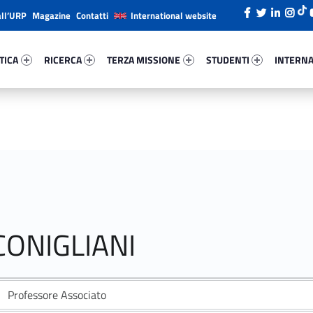
all’URP
Magazine
Contatti
International website
ica 50640-26
Ricerca 56099-38
Terza Missione 73153-49
Studenti 90260-66
Internazi
TICA
RICERCA
TERZA MISSIONE
STUDENTI
INTERNA
CONIGLIANI
Professore Associato