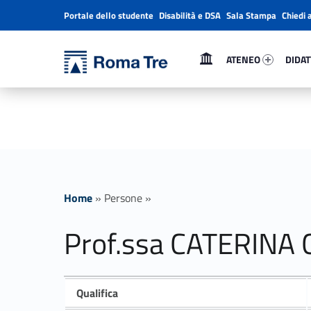
Portale dello studente
Disabilità e DSA
Sala Stampa
Chiedi 
Header info sidebar
Primary Menu
Ateneo 9075-1
Didatt
Università Roma Tre
ATENEO
DIDAT
Prof.ssa CATERINA CONIGLIANI insegnamenti - Università Roma Tre
L’Università degli Studi Roma Tre è un’università giovane e per giovani, è nata nel 1992 ed è rapidamente cresciuta sia in termini di studenti che di corsi di studio offerti. Sono attivi 13 dipartimenti che offrono corsi di Laurea, Laurea magistrale, Master, Corsi di perfezionamento, Dottorati di ricerca e Scuole di specializzazione
Home
»
Persone
»
Prof.ssa CATERINA 
Qualifica