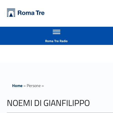
Primary Menu
Università Roma Tre
NOEMI DI GIANFILIPPO - Università Roma Tre
Apri il menu secondario
L’Università degli Studi Roma Tre è un’università giovane e per giovani, è nata nel 1992 ed è rapidamente cresciuta sia in termini di studenti che di corsi di studio offerti. Sono attivi 13 dipartimenti che offrono corsi di Laurea, Laurea magistrale, Master, Corsi di perfezionamento, Dottorati di ricerca e Scuole di specializzazione
Header info sidebar
Roma Tre Radio
Home
»
Persone
»
NOEMI DI GIANFILIPPO