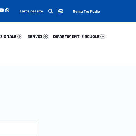
Roma Tre Radio
onale 84608-93
Servizi 98871-114
Dipartimenti E Scuole 6765-140
ZIONALE
SERVIZI
DIPARTIMENTI E SCUOLE