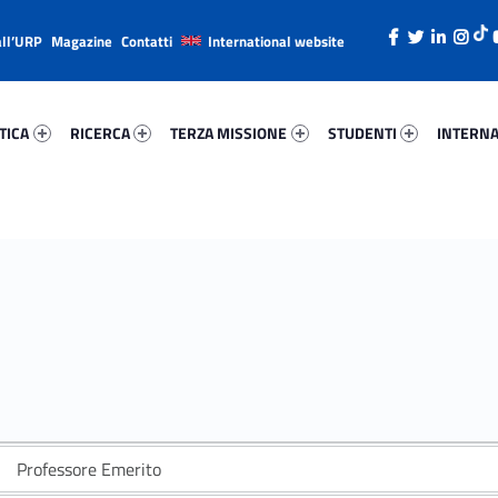
all’URP
Magazine
Contatti
International website
ica 40925-26
Ricerca 789-38
Terza Missione 4724-49
Studenti 46195-66
Internazi
TICA
RICERCA
TERZA MISSIONE
STUDENTI
INTERNA
Professore Emerito