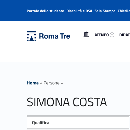
Portale dello studente
Disabilità e DSA
Sala Stampa
Chiedi 
Header info sidebar
Primary Menu
Ateneo 99423-1
Didatt
Università Roma Tre
SIMONA COSTA - Università Roma Tre
ATENEO
DIDAT
L’Università degli Studi Roma Tre è un’università giovane e per giovani, è nata nel 1992 ed è rapidamente cresciuta sia in termini di studenti che di corsi di studio offerti. Sono attivi 13 dipartimenti che offrono corsi di Laurea, Laurea magistrale, Master, Corsi di perfezionamento, Dottorati di ricerca e Scuole di specializzazione
Home
»
Persone
»
SIMONA COSTA
Qualifica