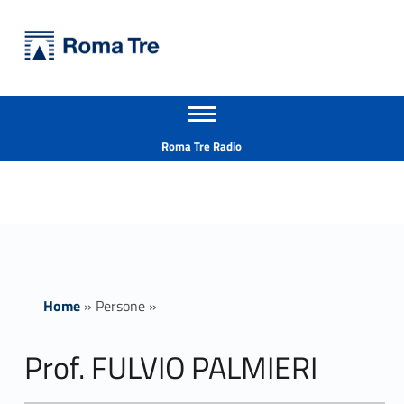
Primary Menu
Università Roma Tre
Prof. FULVIO PALMIERI - Università Roma Tre
Apri il menu secondario
L’Università degli Studi Roma Tre è un’università giovane e per giovani, è nata nel 1992 ed è rapidamente cresciuta sia in termini di studenti che di corsi di studio offerti. Sono attivi 13 dipartimenti che offrono corsi di Laurea, Laurea magistrale, Master, Corsi di perfezionamento, Dottorati di ricerca e Scuole di specializzazione
Header info sidebar
Roma Tre Radio
Home
»
Persone
»
Prof. FULVIO PALMIERI