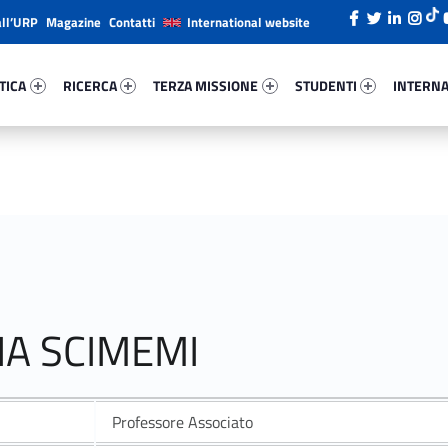
all’URP
Magazine
Contatti
International website
ica 50408-26
Ricerca 56542-38
Terza Missione 7797-49
Studenti 25893-66
Internazi
TICA
RICERCA
TERZA MISSIONE
STUDENTI
INTERNA
NA SCIMEMI
Professore Associato