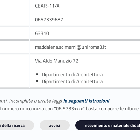
CEAR-11/A
0657339687
63310
maddalena.scimemi@uniroma3.it
Via Aldo Manuzio 72
Dipartimento di Architettura
Dipartimento di Architettura
enti, incomplete o errate leggi
le seguenti istruzioni
E il numero unico inizia con "06 5733xxxx" basta comporre le ultime
 della ricerca
avvisi
ricevimento e materiale didat