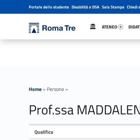
Portale dello studente
Disabilità e DSA
Sala Stampa
Chiedi 
Header info sidebar
Primary Menu
Ateneo 8958-1
Didatt
Università Roma Tre
ATENEO
DIDAT
Prof.ssa MADDALENA SCIMEMI - Università Roma Tre
L’Università degli Studi Roma Tre è un’università giovane e per giovani, è nata nel 1992 ed è rapidamente cresciuta sia in termini di studenti che di corsi di studio offerti. Sono attivi 13 dipartimenti che offrono corsi di Laurea, Laurea magistrale, Master, Corsi di perfezionamento, Dottorati di ricerca e Scuole di specializzazione
Home
»
Persone
»
Prof.ssa MADDALE
Qualifica