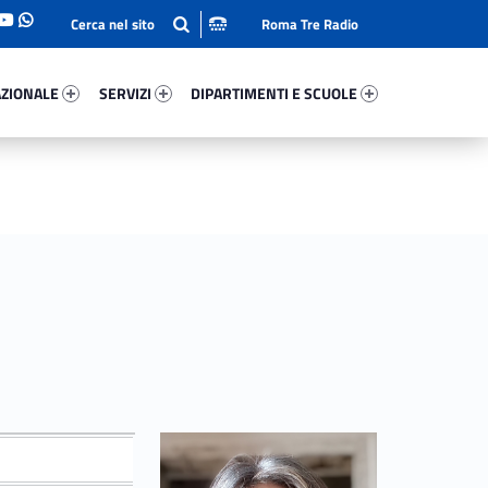
Roma Tre Radio
onale 73336-93
Servizi 19997-114
Dipartimenti E Scuole 8893-140
ZIONALE
SERVIZI
DIPARTIMENTI E SCUOLE