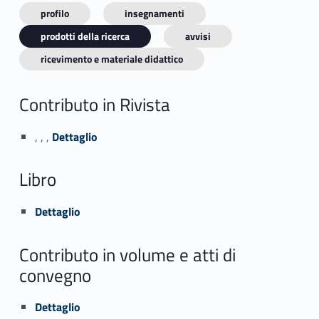
profilo
insegnamenti
prodotti della ricerca
avvisi
ricevimento e materiale didattico
Contributo in Rivista
Link identifier #identifier_person_77453-1
, , ,
Dettaglio
Libro
Link identifier #identifier_person_120332-2
Dettaglio
Contributo in volume e atti di
convegno
Link identifier #identifier_person_173723-3
Dettaglio