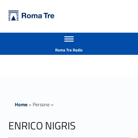
Primary Menu
Università Roma Tre
ENRICO NIGRIS ricerca - Università Roma Tre
Apri il menu secondario
L’Università degli Studi Roma Tre è un’università giovane e per giovani, è nata nel 1992 ed è rapidamente cresciuta sia in termini di studenti che di corsi di studio offerti. Sono attivi 13 dipartimenti che offrono corsi di Laurea, Laurea magistrale, Master, Corsi di perfezionamento, Dottorati di ricerca e Scuole di specializzazione
Header info sidebar
Roma Tre Radio
Home
»
Persone
»
ENRICO NIGRIS