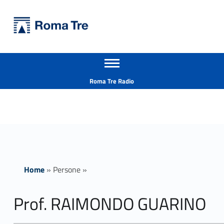
Primary Menu
Università Roma Tre
Prof. RAIMONDO GUARINO - Università Roma Tre
Apri il menu secondario
L’Università degli Studi Roma Tre è un’università giovane e per giovani, è nata nel 1992 ed è rapidamente cresciuta sia in termini di studenti che di corsi di studio offerti. Sono attivi 13 dipartimenti che offrono corsi di Laurea, Laurea magistrale, Master, Corsi di perfezionamento, Dottorati di ricerca e Scuole di specializzazione
Header info sidebar
Roma Tre Radio
Home
»
Persone
»
Prof. RAIMONDO GUARINO