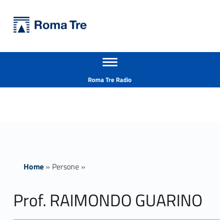
Primary Menu
Università Roma Tre
Prof. RAIMONDO GUARINO - Università Roma Tre
Apri il menu secondario
L’Università degli Studi Roma Tre è un’università giovane e per giovani, è nata nel 1992 ed è rapidamente cresciuta sia in termini di studenti che di corsi di studio offerti. Sono attivi 13 dipartimenti che offrono corsi di Laurea, Laurea magistrale, Master, Corsi di perfezionamento, Dottorati di ricerca e Scuole di specializzazione
Header info sidebar
Roma Tre Radio
Home
»
Persone
»
Prof. RAIMONDO GUARINO