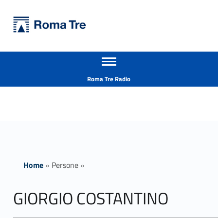
Primary Menu
Università Roma Tre
GIORGIO COSTANTINO - Università Roma Tre
Apri il menu secondario
L’Università degli Studi Roma Tre è un’università giovane e per giovani, è nata nel 1992 ed è rapidamente cresciuta sia in termini di studenti che di corsi di studio offerti. Sono attivi 13 dipartimenti che offrono corsi di Laurea, Laurea magistrale, Master, Corsi di perfezionamento, Dottorati di ricerca e Scuole di specializzazione
Header info sidebar
Roma Tre Radio
Home
»
Persone
»
GIORGIO COSTANTINO