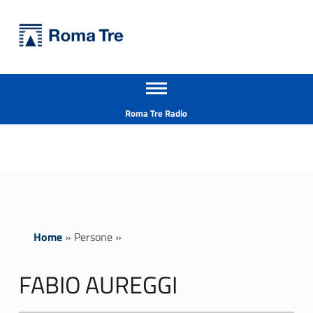
Primary Menu
Università Roma Tre
FABIO AUREGGI - Università Roma Tre
Apri il menu secondario
L’Università degli Studi Roma Tre è un’università giovane e per giovani, è nata nel 1992 ed è rapidamente cresciuta sia in termini di studenti che di corsi di studio offerti. Sono attivi 13 dipartimenti che offrono corsi di Laurea, Laurea magistrale, Master, Corsi di perfezionamento, Dottorati di ricerca e Scuole di specializzazione
Header info sidebar
Roma Tre Radio
Home
»
Persone
»
FABIO AUREGGI