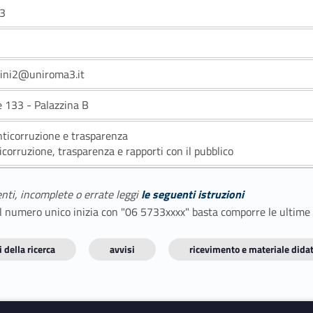
3
ini2@uniroma3.it
e 133 - Palazzina B
anticorruzione e trasparenza
icorruzione, trasparenza e rapporti con il pubblico
enti, incomplete o errate leggi
le seguenti istruzioni
E il numero unico inizia con "06 5733xxxx" basta comporre le ultime
 della ricerca
avvisi
ricevimento e materiale didat