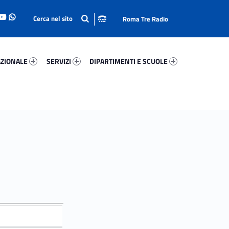
Roma Tre Radio
onale 53148-93
Servizi 26246-114
Dipartimenti E Scuole 23322-140
ZIONALE
SERVIZI
DIPARTIMENTI E SCUOLE