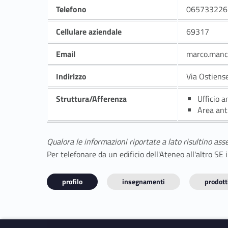
Telefono
065733226
Cellulare aziendale
69317
Email
marco.manc
Indirizzo
Via Ostiens
Struttura/Afferenza
Ufficio 
Area ant
Qualora le informazioni riportate a lato risultino ass
Per telefonare da un edificio dell'Ateneo all'altro S
profilo
insegnamenti
prodotti