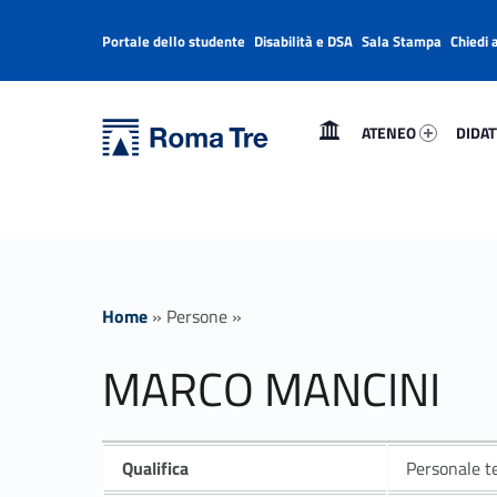
Portale dello studente
Disabilità e DSA
Sala Stampa
Chiedi 
Header info sidebar
Primary Menu
Ateneo 86479-1
Didatt
Università Roma Tre
MARCO MANCINI - Università Roma Tre
ATENEO
DIDAT
L’Università degli Studi Roma Tre è un’università giovane e per giovani, è nata nel 1992 ed è rapidamente cresciuta sia in termini di studenti che di corsi di studio offerti. Sono attivi 13 dipartimenti che offrono corsi di Laurea, Laurea magistrale, Master, Corsi di perfezionamento, Dottorati di ricerca e Scuole di specializzazione
Home
»
Persone
»
MARCO MANCINI
Qualifica
Personale te