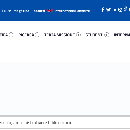
all’URP
Magazine
Contatti
International website
ica 12403-26
Ricerca 13430-38
Terza Missione 41011-49
Studenti 37716-66
Internazi
TICA
RICERCA
TERZA MISSIONE
STUDENTI
INTERNA
cnico, amministrativo e bibliotecario