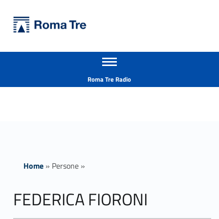
Primary Menu
Università Roma Tre
FEDERICA FIORONI ricerca - Università Roma Tre
Apri il menu secondario
L’Università degli Studi Roma Tre è un’università giovane e per giovani, è nata nel 1992 ed è rapidamente cresciuta sia in termini di studenti che di corsi di studio offerti. Sono attivi 13 dipartimenti che offrono corsi di Laurea, Laurea magistrale, Master, Corsi di perfezionamento, Dottorati di ricerca e Scuole di specializzazione
Header info sidebar
Roma Tre Radio
Home
»
Persone
»
FEDERICA FIORONI