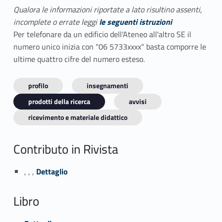
Qualora le informazioni riportate a lato risultino assenti,
incomplete o errate leggi
le seguenti istruzioni
Per telefonare da un edificio dell'Ateneo all'altro SE il
numero unico inizia con "06 5733xxxx" basta comporre le
ultime quattro cifre del numero esteso.
profilo
insegnamenti
prodotti della ricerca
avvisi
ricevimento e materiale didattico
Contributo in Rivista
Link identifier #identifier_person_124232-1
, , ,
Dettaglio
Libro
Link identifier #identifier_person_199857-2