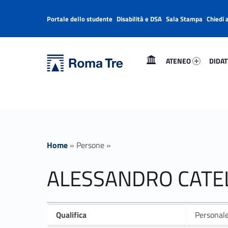
Portale dello studente
Disabilità e DSA
Sala Stampa
Chiedi 
Header info sidebar
Primary Menu
Ateneo 65559-1
Didatti
Università Roma Tre
ALESSANDRO CATELLI insegnamenti - Università Roma Tre
ATENEO
DIDAT
L’Università degli Studi Roma Tre è un’università giovane e per giovani, è nata nel 1992 ed è rapidamente cresciuta sia in termini di studenti che di corsi di studio offerti. Sono attivi 13 dipartimenti che offrono corsi di Laurea, Laurea magistrale, Master, Corsi di perfezionamento, Dottorati di ricerca e Scuole di specializzazione
Home
»
Persone
»
ALESSANDRO CATEL
Qualifica
Personale