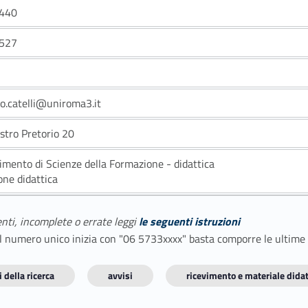
440
527
o.catelli@uniroma3.it
astro Pretorio 20
imento di Scienze della Formazione - didattica
one didattica
enti, incomplete o errate leggi
le seguenti istruzioni
E il numero unico inizia con "06 5733xxxx" basta comporre le ultime
 della ricerca
avvisi
ricevimento e materiale didat