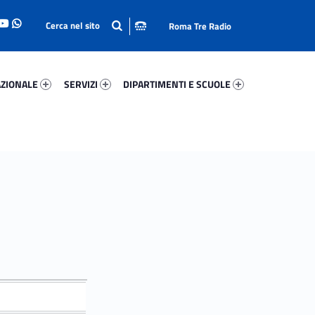
Roma Tre Radio
onale 77815-93
Servizi 49486-114
Dipartimenti E Scuole 64267-140
ZIONALE
SERVIZI
DIPARTIMENTI E SCUOLE