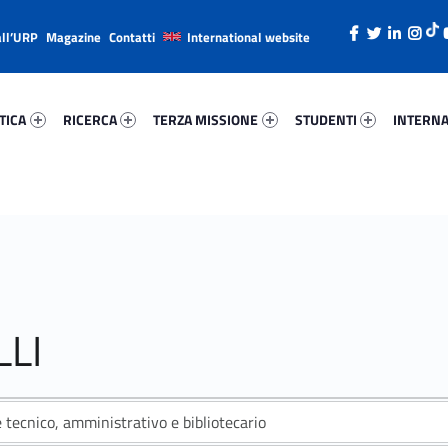
all’URP
Magazine
Contatti
International website
ca 2777-26
Ricerca 82844-38
Terza Missione 61297-49
Studenti 66601-66
Internazi
TICA
RICERCA
TERZA MISSIONE
STUDENTI
INTERNA
LI
 tecnico, amministrativo e bibliotecario