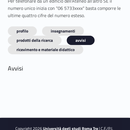
Per telefonare da un edificio dell'Ateneo all'altro SE il
numero unico inizia con "06 5733xxxx" basta comporre le
ultime quattro cifre del numero esteso.
profilo
insegnamenti
prodotti della ricerca
avvisi
ricevimento e materiale didattico
Avvisi
Copyright 2026
Università degli studi Roma Tre
| C.F./P.I.