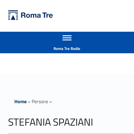
Primary Menu
Università Roma Tre
STEFANIA SPAZIANI - Università Roma Tre
Apri il menu secondario
L’Università degli Studi Roma Tre è un’università giovane e per giovani, è nata nel 1992 ed è rapidamente cresciuta sia in termini di studenti che di corsi di studio offerti. Sono attivi 13 dipartimenti che offrono corsi di Laurea, Laurea magistrale, Master, Corsi di perfezionamento, Dottorati di ricerca e Scuole di specializzazione
Header info sidebar
Roma Tre Radio
Home
»
Persone
»
STEFANIA SPAZIANI