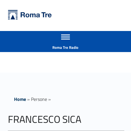
Primary Menu
Università Roma Tre
FRANCESCO SICA insegnamenti - Università Roma Tre
Apri il menu secondario
L’Università degli Studi Roma Tre è un’università giovane e per giovani, è nata nel 1992 ed è rapidamente cresciuta sia in termini di studenti che di corsi di studio offerti. Sono attivi 13 dipartimenti che offrono corsi di Laurea, Laurea magistrale, Master, Corsi di perfezionamento, Dottorati di ricerca e Scuole di specializzazione
Header info sidebar
Roma Tre Radio
Home
»
Persone
»
FRANCESCO SICA