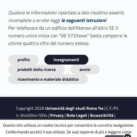
Qualora le informazioni riportate a lato risultino assenti,
incomplete o errate leggi
le seguenti istruzioni
Per telefonare da un edificio dell'Ateneo all'altro SE il
numero unico inizia con "06 5733xxxx" basta comporre le
ultime quattro cifre del numero esteso.
profilo
insegnamenti
prodotti della ricerca
avvisi
ricevimento e materiale didattico
Copyright 2026
Università degli studi Roma Tre
| C.F./P.I.
n. 04400441004 |
Privacy
|
Note Legali
|
Accessibilità
|
Obiettivi di accessibilità
|
Dichiarazione di accessibilità
Questo sito utilizza un cookie tecnico per consentire la corretta navigazione.
Confermando accetti il suo utilizzo. Se vuoi saperne di più e leggere come