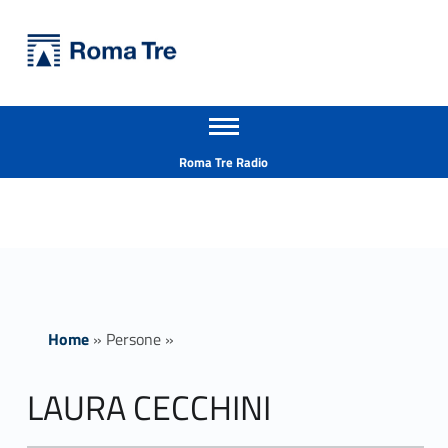
Primary Menu
Università Roma Tre
LAURA CECCHINI insegnamenti - Università Roma Tre
Apri il menu secondario
L’Università degli Studi Roma Tre è un’università giovane e per giovani, è nata nel 1992 ed è rapidamente cresciuta sia in termini di studenti che di corsi di studio offerti. Sono attivi 13 dipartimenti che offrono corsi di Laurea, Laurea magistrale, Master, Corsi di perfezionamento, Dottorati di ricerca e Scuole di specializzazione
Header info sidebar
Roma Tre Radio
Home
»
Persone
»
LAURA CECCHINI