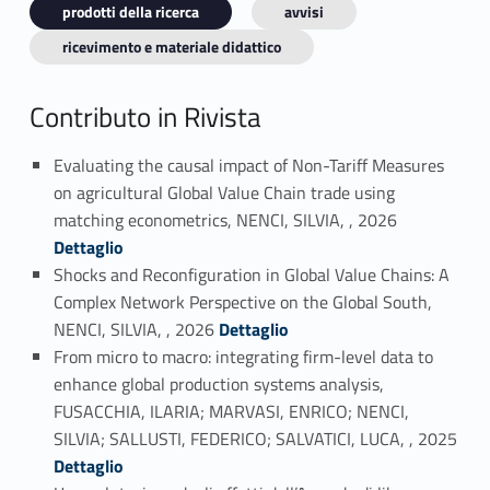
prodotti della ricerca
avvisi
ricevimento e materiale didattico
Contributo in Rivista
Evaluating the causal impact of Non-Tariff Measures
on agricultural Global Value Chain trade using
Link identifier #identifier_person_165283-1
matching econometrics, NENCI, SILVIA, , 2026
Dettaglio
Shocks and Reconfiguration in Global Value Chains: A
Complex Network Perspective on the Global South,
Link identifier #identifier_person_191945-2
NENCI, SILVIA, , 2026
Dettaglio
From micro to macro: integrating firm-level data to
enhance global production systems analysis,
FUSACCHIA, ILARIA; MARVASI, ENRICO; NENCI,
Link identifier #identifier_person_6852-3
SILVIA; SALLUSTI, FEDERICO; SALVATICI, LUCA, , 2025
Dettaglio