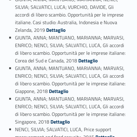
SILVIA; SALVATICI, LUCA; VURCHIO, DAVIDE, Gli
accordi di libero scambio. Opportunità per le imprese
italiane. Casi studio: Australia, Indonesia e Nuova
Link identifier #identifier_person_157437-40
Zelanda, 2019
Dettaglio
GIUNTA, ANNA; MANTUANO, MARIANNA; MARVASI,
ENRICO; NENCI, SILVIA; SALVATICI, LUCA, Gli accordi
di libero scambio. Opportunità per le imprese italiane:
Link identifier #identifier_person_150703-41
Corea del Sud e Canada, 2018
Dettaglio
GIUNTA, ANNA; MANTUANO, MARIANNA; MARVASI,
ENRICO; NENCI, SILVIA; SALVATICI, LUCA, Gli accordi
di libero scambio. Opportunità per le imprese italiane:
Link identifier #identifier_person_27628-42
Giappone, 2018
Dettaglio
GIUNTA, ANNA; MANTUANO, MARIANNA; MARVASI,
ENRICO; NENCI, SILVIA; SALVATICI, LUCA, Gli accordi
di libero scambio. Opportunità per le imprese italiane:
Link identifier #identifier_person_120016-43
Singapore, 2018
Dettaglio
NENCI, SILVIA; SALVATICI, LUCA, Price support
Link identifier #identifier_person_16686-44
measurement and food security, 2015
Dettaglio