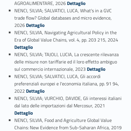
Link identifier #identifier_person_39975-49
AGROALIMENTARE, 2026
Dettaglio
NENCI, SILVIA; SALVATICI, LUCA, What’s in a GVC
trade flow? Global databases and micro evidence,
Link identifier #identifier_person_158457-50
2026
Dettaglio
NENCI, SILVIA, Navigating Agricultural Policy in the
Link identifier #identifier_person_88575-51
Era of Global Value Chains, vol. 4, pp. 203 215, 2024
Dettaglio
NENCI, SILVIA; TAJOLI, LUCIA, La crescente rilevanza
delle misure non tariffarie ed il loro effetto ambiguo
Link identifier #identifier_person_37501-52
sul commercio internazionale, 2023
Dettaglio
NENCI, SILVIA; SALVATICI, LUCA, Gli accordi
preferenziali europei e l'economia italiana, pp. 91 94,
Link identifier #identifier_person_9947-53
2022
Dettaglio
NENCI, SILVIA; VURCHIO, DAVIDE, Gli interessi italiani
Link identifier #identifier_person_117634-54
dal lato delle importazioni dal Mercosur, 2021
Dettaglio
NENCI, SILVIA, Food and Agriculture Global Value
Link identifier #identifier_person_58093-55
Chains: New Evidence from Sub-Saharan Africa, 2019