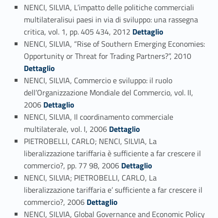
NENCI, SILVIA, L’impatto delle politiche commerciali
multilateralisui paesi in via di sviluppo: una rassegna
Link identifier #identifier_person_35577-61
critica, vol. 1, pp. 405 434, 2012
Dettaglio
NENCI, SILVIA, “Rise of Southern Emerging Economies:
Link identifier #identifier_person_111732-62
Opportunity or Threat for Trading Partners?”, 2010
Dettaglio
NENCI, SILVIA, Commercio e sviluppo: il ruolo
dell’Organizzazione Mondiale del Commercio, vol. II,
Link identifier #identifier_person_181675-63
2006
Dettaglio
NENCI, SILVIA, Il coordinamento commerciale
Link identifier #identifier_person_96483-64
multilaterale, vol. I, 2006
Dettaglio
PIETROBELLI, CARLO; NENCI, SILVIA, La
liberalizzazione tariffaria è sufficiente a far crescere il
Link identifier #identifier_person_72722-65
commercio?, pp. 77 98, 2006
Dettaglio
NENCI, SILVIA; PIETROBELLI, CARLO, La
liberalizzazione tariffaria e’ sufficiente a far crescere il
Link identifier #identifier_person_59760-66
commercio?, 2006
Dettaglio
NENCI, SILVIA, Global Governance and Economic Policy