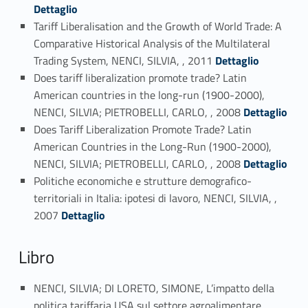
Dettaglio
Tariff Liberalisation and the Growth of World Trade: A
Comparative Historical Analysis of the Multilateral
Link identifier #identifier_person_103626-30
Trading System, NENCI, SILVIA, , 2011
Dettaglio
Does tariff liberalization promote trade? Latin
American countries in the long-run (1900-2000),
Link identifier #identifier_person_45660-31
NENCI, SILVIA; PIETROBELLI, CARLO, , 2008
Dettaglio
Does Tariff Liberalization Promote Trade? Latin
American Countries in the Long-Run (1900-2000),
Link identifier #identifier_person_61879-32
NENCI, SILVIA; PIETROBELLI, CARLO, , 2008
Dettaglio
Politiche economiche e strutture demografico-
territoriali in Italia: ipotesi di lavoro, NENCI, SILVIA, ,
Link identifier #identifier_person_76680-33
2007
Dettaglio
Libro
NENCI, SILVIA; DI LORETO, SIMONE, L’impatto della
politica tariffaria USA sul settore agroalimentare