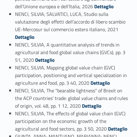
Link identifier #identifier_person_74218-34
dell’Unione europea e dell’Italia, 2026
Dettaglio
NENCI, SILVIA; SALVATICI, LUCA, Studio sulla
valutazione degli effetti dell'accordo di libero scambio
Link identifier #identifier_person_188649-35
UE-Mercosur sul commercio estero italiano, 2021
Dettaglio
NENCI, SILVIA, A quantitative analysis of trends in
agricultural and food global value chains (GVCs), pp. 3
Link identifier #identifier_person_103767-36
51, 2020
Dettaglio
NENCI, SILVIA, Mapping global value chain (GVC)
participation, positioning and vertical specialization in
Link identifier #identifier_person_167548-37
agriculture and food, pp. 3 40, 2020
Dettaglio
NENCI, SILVIA, The "bearable lightness" of Brexit on
the ACP countries' trade: global value chains and rules
Link identifier #identifier_person_26051-38
of origin, vol. 48, pp. 1 12, 2020
Dettaglio
NENCI, SILVIA, The effects of global value chain (GVC)
participation on the economic growth of the
Link identifier #identifier_person_181619-39
agricultural and food sectors, pp. 3 50, 2020
Dettaglio
GIUNTA, ANNA; MANTUANO, MARIANNA; NENCI,