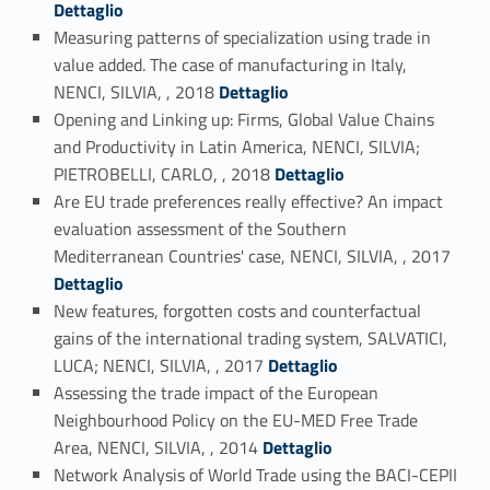
Dettaglio
Measuring patterns of specialization using trade in
value added. The case of manufacturing in Italy,
Link identifier #identifier_person_144147-19
NENCI, SILVIA, , 2018
Dettaglio
Opening and Linking up: Firms, Global Value Chains
and Productivity in Latin America, NENCI, SILVIA;
Link identifier #identifier_person_144801-20
PIETROBELLI, CARLO, , 2018
Dettaglio
Are EU trade preferences really effective? An impact
evaluation assessment of the Southern
Link identifier #identifier_person_88258-21
Mediterranean Countries' case, NENCI, SILVIA, , 2017
Dettaglio
New features, forgotten costs and counterfactual
gains of the international trading system, SALVATICI,
Link identifier #identifier_person_15517-22
LUCA; NENCI, SILVIA, , 2017
Dettaglio
Assessing the trade impact of the European
Neighbourhood Policy on the EU-MED Free Trade
Link identifier #identifier_person_75708-23
Area, NENCI, SILVIA, , 2014
Dettaglio
Network Analysis of World Trade using the BACI-CEPII