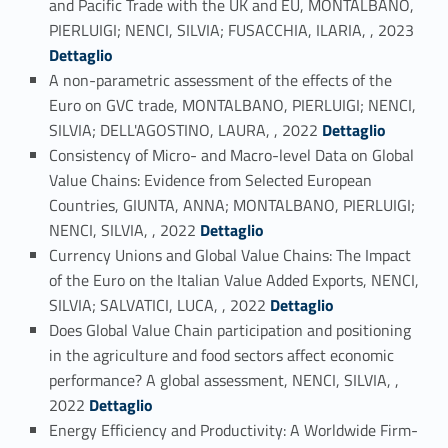
and Pacific Trade with the UK and EU, MONTALBANO,
Link identifier #identifier_person_103729-8
PIERLUIGI; NENCI, SILVIA; FUSACCHIA, ILARIA, , 2023
Dettaglio
A non-parametric assessment of the effects of the
Euro on GVC trade, MONTALBANO, PIERLUIGI; NENCI,
Link identifier #identifier_person_125697-9
SILVIA; DELL'AGOSTINO, LAURA, , 2022
Dettaglio
Consistency of Micro- and Macro-level Data on Global
Value Chains: Evidence from Selected European
Countries, GIUNTA, ANNA; MONTALBANO, PIERLUIGI;
Link identifier #identifier_person_111005-10
NENCI, SILVIA, , 2022
Dettaglio
Currency Unions and Global Value Chains: The Impact
of the Euro on the Italian Value Added Exports, NENCI,
Link identifier #identifier_person_140890-11
SILVIA; SALVATICI, LUCA, , 2022
Dettaglio
Does Global Value Chain participation and positioning
in the agriculture and food sectors affect economic
performance? A global assessment, NENCI, SILVIA, ,
Link identifier #identifier_person_189648-12
2022
Dettaglio
Energy Efficiency and Productivity: A Worldwide Firm-
Link identifier #identifier_person_41843-13