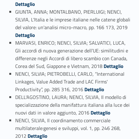
Dettaglio
GIUNTA, ANNA; MONTALBANO, PIERLUIGI; NENCI,
SILVIA, L'Italia e le imprese italiane nelle catene globali
Link identifier #identifier_person_50893-56
del valore: un'analisi micro-macro, pp. 166 173, 2019
Dettaglio
MARVASI, ENRICO; NENCI, SILVIA; SALVATICI, LUCA,
Gli accordi di nuova generazione dell’UE: similitudini e
differenze negli Accordi di libero scambio con Canada,
Link identifier #identifier_person_142173-57
Corea del Sud, Giappone e Vietnam, 2018
Dettaglio
NENCI, SILVIA; PIETROBELLI, CARLO, “International
Linkages, Value Added Trade and LAC Firms'
Link identifier #identifier_person_48652-58
Productivity”, pp. 285 316, 2016
Dettaglio
DELL'AGOSTINO, LAURA; NENCI, SILVIA, Il modello di
specializzazione della manifattura italiana alla luce dei
Link identifier #identifier_person_164851-59
nuovi dati in valore aggiunto, 2016
Dettaglio
NENCI, SILVIA, Il coordinamento commerciale
multilaterale:genesi e sviluppi, vol. 1, pp. 246 268,
Link identifier #identifier_person_126114-60
2012
Dettaglio