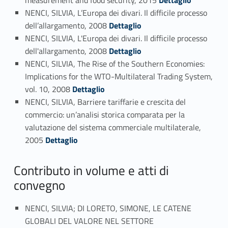
NENCI, SILVIA, L’Europa dei divari. Il difficile processo
Link identifier #identifier_person_70131-45
dell’allargamento, 2008
Dettaglio
NENCI, SILVIA, L'Europa dei divari. Il difficile processo
Link identifier #identifier_person_4779-46
dell'allargamento, 2008
Dettaglio
NENCI, SILVIA, The Rise of the Southern Economies:
Implications for the WTO-Multilateral Trading System,
Link identifier #identifier_person_146434-47
vol. 10, 2008
Dettaglio
NENCI, SILVIA, Barriere tariffarie e crescita del
commercio: un’analisi storica comparata per la
valutazione del sistema commerciale multilaterale,
Link identifier #identifier_person_168478-48
2005
Dettaglio
Contributo in volume e atti di
convegno
NENCI, SILVIA; DI LORETO, SIMONE, LE CATENE
GLOBALI DEL VALORE NEL SETTORE