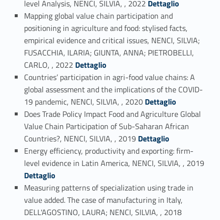
level Analysis, NENCI, SILVIA, , 2022
Dettaglio
Mapping global value chain participation and
positioning in agriculture and food: stylised facts,
empirical evidence and critical issues, NENCI, SILVIA;
FUSACCHIA, ILARIA; GIUNTA, ANNA; PIETROBELLI,
Link identifier #identifier_person_158440-14
CARLO, , 2022
Dettaglio
Countries’ participation in agri-food value chains: A
global assessment and the implications of the COVID-
Link identifier #identifier_person_110252-15
19 pandemic, NENCI, SILVIA, , 2020
Dettaglio
Does Trade Policy Impact Food and Agriculture Global
Value Chain Participation of Sub-Saharan African
Link identifier #identifier_person_135145-16
Countries?, NENCI, SILVIA, , 2019
Dettaglio
Energy efficiency, productivity and exporting: firm-
Link identifier #identifier_person_65320-17
level evidence in Latin America, NENCI, SILVIA, , 2019
Dettaglio
Measuring patterns of specialization using trade in
value added. The case of manufacturing in Italy,
Link identifier #identifier_person_162159-18
DELL'AGOSTINO, LAURA; NENCI, SILVIA, , 2018