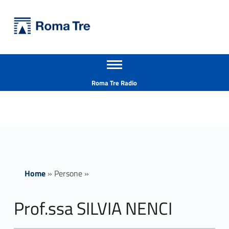
Primary Menu
Università Roma Tre
Prof.ssa SILVIA NENCI ricerca - Università Roma Tre
Apri il menu secondario
L’Università degli Studi Roma Tre è un’università giovane e per giovani, è nata nel 1992 ed è rapidamente cresciuta sia in termini di studenti che di corsi di studio offerti. Sono attivi 13 dipartimenti che offrono corsi di Laurea, Laurea magistrale, Master, Corsi di perfezionamento, Dottorati di ricerca e Scuole di specializzazione
Header info sidebar
Roma Tre Radio
Home
»
Persone
»
Prof.ssa SILVIA NENCI