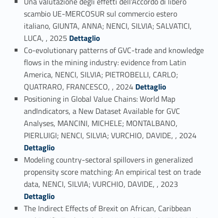
Una valutazione degli effetti dell’Accordo di libero
scambio UE-MERCOSUR sul commercio estero
italiano, GIUNTA, ANNA; NENCI, SILVIA; SALVATICI,
Link identifier #identifier_person_162782-4
LUCA, , 2025
Dettaglio
Co-evolutionary patterns of GVC-trade and knowledge
flows in the mining industry: evidence from Latin
America, NENCI, SILVIA; PIETROBELLI, CARLO;
Link identifier #identifier_person_70549-5
QUATRARO, FRANCESCO, , 2024
Dettaglio
Positioning in Global Value Chains: World Map
andIndicators, a New Dataset Available for GVC
Analyses, MANCINI, MICHELE; MONTALBANO,
Link identifier #identifier_person_193700-6
PIERLUIGI; NENCI, SILVIA; VURCHIO, DAVIDE, , 2024
Dettaglio
Modeling country-sectoral spillovers in generalized
propensity score matching: An empirical test on trade
Link identifier #identifier_person_76664-7
data, NENCI, SILVIA; VURCHIO, DAVIDE, , 2023
Dettaglio
The Indirect Effects of Brexit on African, Caribbean