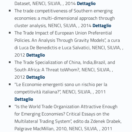
Link identifier #identifier_person_58755-24
Dataset, NENCI, SILVIA, , 2014
Dettaglio
The trade competitiveness of Southern emerging
economies: a multi-dimensional approach through
Link identifier #identifier_person_27723-25
cluster analysis, NENCI, SILVIA, , 2014
Dettaglio
The Trade Impact of European Union Preferential
Policies. An Analysis Through Gravity Models”, a cura
di Luca De Benedictis e Luca Salvatici, NENCI, SILVIA, ,
Link identifier #identifier_person_40255-26
2012
Dettaglio
The Trade Specialization of China, India,Brazil, and
South Africa: A Threat toWhom?, NENCI, SILVIA, ,
Link identifier #identifier_person_39384-27
2012
Dettaglio
"Le Economie emergenti sono un rischio per la
Link identifier #identifier_person_170661-28
competitività italiana?”, NENCI, SILVIA, , 2011
Dettaglio
“Is the World Trade Organization Attractive Enough
for Emerging Economies? Critical Essays on the
Multilateral Trading System”, edito da Zdenek Drabek,
Link identifier #identifier_person_907-29
Palgrave MacMillan, 2010, NENCI, SILVIA, , 2011