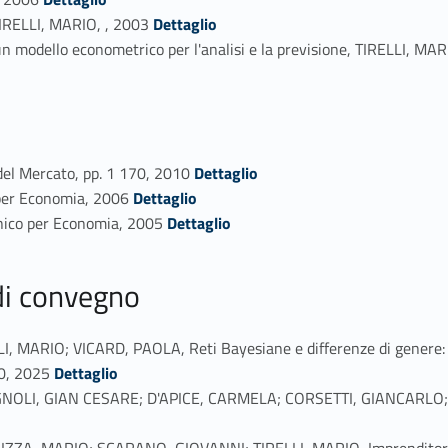
Link identifier #identifier_person_11045-14
IRELLI, MARIO, , 2003
Dettaglio
un modello econometrico per l'analisi e la previsione, TIRELLI, MAR
Link identifier #identifier_person_42597-16
del Mercato, pp. 1 170, 2010
Dettaglio
Link identifier #identifier_person_16364-17
 per Economia, 2006
Dettaglio
Link identifier #identifier_person_87217-18
onico per Economia, 2005
Dettaglio
 di convegno
ARIO; VICARD, PAOLA, Reti Bayesiane e differenze di genere: un’
Link identifier #identifier_person_98616-19
20, 2025
Dettaglio
, GIAN CESARE; D'APICE, CARMELA; CORSETTI, GIANCARLO; TIRELLI
A, MARIO; SCARANO, GIOVANNI; TIRELLI, MARIO, Imprenditoriali