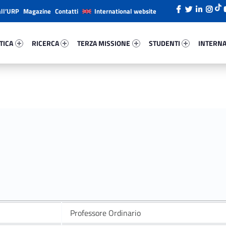
all’URP
Magazine
Contatti
International website
ica 43260-26
Ricerca 974-38
Terza Missione 54098-49
Studenti 29763-66
Internazi
TICA
RICERCA
TERZA MISSIONE
STUDENTI
INTERNA
Professore Ordinario