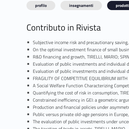
profilo
insegnamenti
prodotti
Contributo in Rivista
Subjective income risk and precautionary saving
On the optimal investment finance of small busi
R&D financing and growth, TIRELLI, MARIO; SPIN
Evaluation of public investments and individual 
Evaluation of public investments and individual 
FRAGILITY OF COMPETITIVE EQUILIBRIUM WITH R
A Social Welfare Function Characterizing Competi
Quantifying the cost of risk in consumption, TIR
Constrained inefficiency in GEI: a geometric arg
Production and financial policies under asymmetr
Public versus private old-age pensions in Europ
The evaluation of public investments under unce
The taxation of trade in assets, TIRELLI, MARIO, 