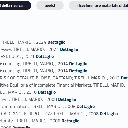
 della ricerca
avvisi
ricevimento e materiale didat
Link identifier #identifier_person_102195-1
, TIRELLI, MARIO, , 2024
Dettaglio
Link identifier #identifier_person_33269-2
nesses, TIRELLI, MARIO, , 2021
Dettaglio
Link identifier #identifier_person_144675-3
ESI, LUCA, , 2021
Dettaglio
Link identifier #identifier_person_77404-4
discounting, TIRELLI, MARIO, , 2014
Dettaglio
Link identifier #identifier_person_128994-5
discounting, TIRELLI, MARIO, , 2014
Dettaglio
Link identifier #identifier_person_35724-6
ISK OF DEFAULT, BLOISE, GAETANO; TIRELLI, MARIO, , 2013
Det
tive Equilibria of Incomplete Financial Markets, TIRELLI, MARIO, 
Link identifier #identifier_person_114727-8
ELLI, MARIO, , 2010
Dettaglio
Link identifier #identifier_person_62618-9
ument, TIRELLI, MARIO, , 2008
Dettaglio
Link identifier #identifier_person_26479-10
ic information, TIRELLI, MARIO, , 2008
Dettaglio
Link identifier #identifier_person_144348-11
e, CALCIANO, FILIPPO LUCA; TIRELLI, MARIO, , 2008
Dettaglio
Link identifier #identifier_person_195284-12
rtainty, TIRELLI, MARIO, , 2006
Dettaglio
Link identifier #identifier_person_182819-13
, 2006
Dettaglio