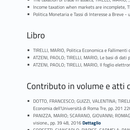
Income taxation when markets are incomplete, T
Politica Monetaria e Tassi di Interesse a Breve - 
Libro
TIRELLI, MARIO, Politica Economica e Fallimenti 
ATZENI, PAOLO; TIRELLI, MARIO, Le basi di dati
ATZENI, PAOLO; TIRELLI, MARIO, Il foglio elettr
Contributo in volume e atti
DOTTO, FRANCESCO; GUIZZI, VALENTINA; TIRELLI, M
Economia dell’Università di Roma Tre, pp. 201 2
PANIZZA, MARIO; SCARANO, GIOVANNI; ROMAGNOLI
Link identifier #identifier_person_139507-20
visione., pp. 39 48, 2016
Dettaglio
CORSETTI, GIANCARLO; D'APICE, CARMELA; PANIZZ