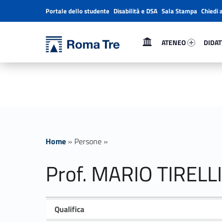
Portale dello studente
Disabilità e DSA
Sala Stampa
Chiedi 
Header info sidebar
Primary Menu
Ateneo 9322-1
Didatt
Università Roma Tre
ATENEO
DIDAT
Prof. MARIO TIRELLI ricerca - Università Roma Tre
L’Università degli Studi Roma Tre è un’università giovane e per giovani, è nata nel 1992 ed è rapidamente cresciuta sia in termini di studenti che di corsi di studio offerti. Sono attivi 13 dipartimenti che offrono corsi di Laurea, Laurea magistrale, Master, Corsi di perfezionamento, Dottorati di ricerca e Scuole di specializzazione
Home
»
Persone
»
Prof. MARIO TIRELLI
Qualifica