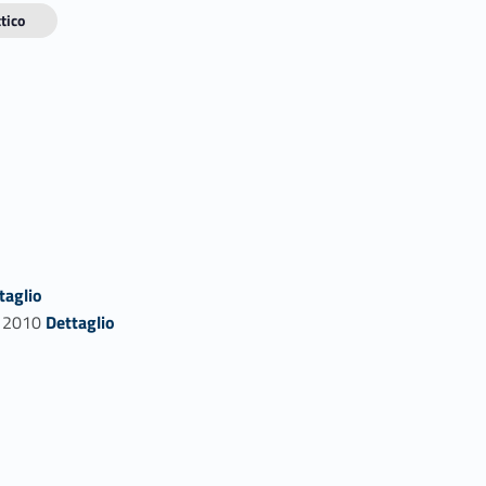
tico
taglio
Link identifier #identifier_person_161388-7
, 2010
Dettaglio