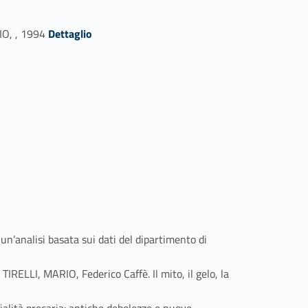
Link identifier #identifier_person_126990-15
IO, , 1994
Dettaglio
analisi basata sui dati del dipartimento di
, MARIO, Federico Caffè. Il mito, il gelo, la
tà precaria: antiche debolezze e nuove