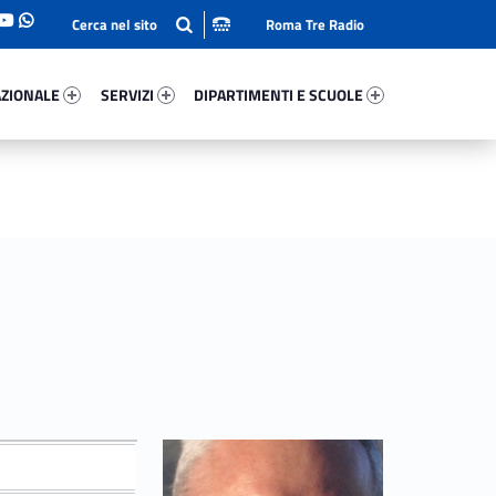
Roma Tre Radio
onale 32372-93
Servizi 37279-114
Dipartimenti E Scuole 45017-140
ZIONALE
SERVIZI
DIPARTIMENTI E SCUOLE