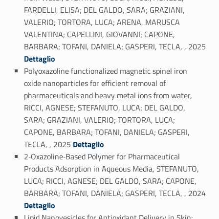
FARDELLI, ELISA; DEL GALDO, SARA; GRAZIANI,
VALERIO; TORTORA, LUCA; ARENA, MARUSCA
VALENTINA; CAPELLINI, GIOVANNI; CAPONE,
Link identifier #identifier_person_96190-1
BARBARA; TOFANI, DANIELA; GASPERI, TECLA, , 2025
Dettaglio
Polyoxazoline functionalized magnetic spinel iron
oxide nanoparticles for efficient removal of
pharmaceuticals and heavy metal ions from water,
RICCI, AGNESE; STEFANUTO, LUCA; DEL GALDO,
SARA; GRAZIANI, VALERIO; TORTORA, LUCA;
CAPONE, BARBARA; TOFANI, DANIELA; GASPERI,
Link identifier #identifier_person_127475-2
TECLA, , 2025
Dettaglio
2‐Oxazoline‐Based Polymer for Pharmaceutical
Products Adsorption in Aqueous Media, STEFANUTO,
LUCA; RICCI, AGNESE; DEL GALDO, SARA; CAPONE,
Link identifier #identifier_person_81027-3
BARBARA; TOFANI, DANIELA; GASPERI, TECLA, , 2024
Dettaglio
Lipid Nanovesicles for Antioxidant Delivery in Skin: