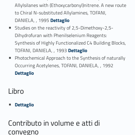
Allylsilanes with (Ethoxycarbonyl)nitrene. A new route
to Chiral N-substituted Allylamines, TOFANI,
Link identifier #identifier_person_103602-44
DANIELA, , 1995
Dettaglio
Studies on the reactivity of 2,5-Dimethoxy-2,5-
Dihydrofuran with Phenilselenium Reagents:
Synthesis of Highly Functionalized C4 Building Blocks,
Link identifier #identifier_person_21338-45
TOFANI, DANIELA, , 1993
Dettaglio
Photochemical Approach to the Synthesis of naturally
Link identifier #identifier_person_106092-46
Occurring Acetylenes, TOFANI, DANIELA, , 1992
Dettaglio
Libro
Link identifier #identifier_person_14593-47
Dettaglio
Contributo in volume e atti di
convegno