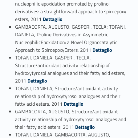
nucleophilic epoxidation promoted by prolinol
derivatives: a straightforward approach to spiroepoxy
Link identifier #identifier_person_158797-56
esters, 2011
Dettaglio
GAMBACORTA, AUGUSTO; GASPERI, TECLA; TOFANI,
DANIELA, Proline Derivatives in Asymmetric
NucleophilicEpoxidation: a Novel Organocatalytic
Link identifier #identifier_person_129185-57
Approach to SpiroepoxyEsters, 2011
Dettaglio
TOFANI, DANIELA; GASPERI, TECLA,
Structure/antioxidant activity relationship of
hydroxytyrosol analogues and their fatty acid esters,
Link identifier #identifier_person_102135-58
2011
Dettaglio
TOFANI, DANIELA, Structure/antioxidant activity
relationship of hydroxytyrosol analogues and their
Link identifier #identifier_person_85169-59
fatty acid esters, 2011
Dettaglio
GAMBACORTA, AUGUSTO, Structure/antioxidant
activity relationship of hydroxytyrosol analogues and
Link identifier #identifier_person_82537-60
their fatty acid esters, 2011
Dettaglio
TOFANI, DANIELA; GAMBACORTA, AUGUSTO,