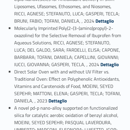
Liposomes, Ufasomes, Ethosomes, and Niosomes,
RICCI, AGNESE; STEFANUTO, LUCA; GASPERI, TECLA;
Link identifier #identifier_person_51230-4
BRUNI, FABIO; TOFANI, DANIELA, , 2024
Dettaglio
Molecularly Imprinted Poly(2-(3-(amino)propyl)-2-
oxazoline) for the Selective Removal of Ibuprofen from
Aqueous Solutions, RICCI, AGNESE; STEFANUTO,
LUCA; DEL GALDO, SARA; FARDELLI, ELISA; CAPONE,
BARBARA; TOFANI, DANIELA; CAPELLINI, GIOVANNI;
Link identifier #identifier_person_32592-5
IUCCI, GIOVANNA; GASPERI, TECLA, , 2024
Dettaglio
Direct Solar Oven with and without UV Filter vs.
Traditional Oven: Effect on Polyphenolic Antioxidants,
Vitamins and Carotenoids of Food, MOEINI, SEYED
SEPEHR; MATTONI, ELENA; GASPERI, TECLA; TOFANI,
Link identifier #identifier_person_177979-6
DANIELA, , 2023
Dettaglio
A novel pd-p nano-alloy supported on functionalized
silica for catalytic aerobic oxidation of benzyl alcohol,
MOEINI, SEYED SEPEHR; PASQUAL LAVERDURA,
UMBERTO; MARCONI, ELEONORA; LUISETTO, IGOR;