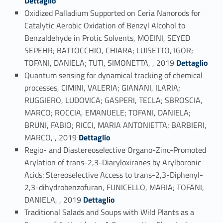
Dettaglio
Oxidized Palladium Supported on Ceria Nanorods for
Catalytic Aerobic Oxidation of Benzyl Alcohol to
Benzaldehyde in Protic Solvents, MOEINI, SEYED
SEPEHR; BATTOCCHIO, CHIARA; LUISETTO, IGOR;
Link identifier #identifier_person_179494-11
TOFANI, DANIELA; TUTI, SIMONETTA, , 2019
Dettaglio
Quantum sensing for dynamical tracking of chemical
processes, CIMINI, VALERIA; GIANANI, ILARIA;
RUGGIERO, LUDOVICA; GASPERI, TECLA; SBROSCIA,
MARCO; ROCCIA, EMANUELE; TOFANI, DANIELA;
BRUNI, FABIO; RICCI, MARIA ANTONIETTA; BARBIERI,
Link identifier #identifier_person_122492-12
MARCO, , 2019
Dettaglio
Regio- and Diastereoselective Organo-Zinc-Promoted
Arylation of trans-2,3-Diaryloxiranes by Arylboronic
Acids: Stereoselective Access to trans-2,3-Diphenyl-
2,3-dihydrobenzofuran, FUNICELLO, MARIA; TOFANI,
Link identifier #identifier_person_148540-13
DANIELA, , 2019
Dettaglio
Traditional Salads and Soups with Wild Plants as a