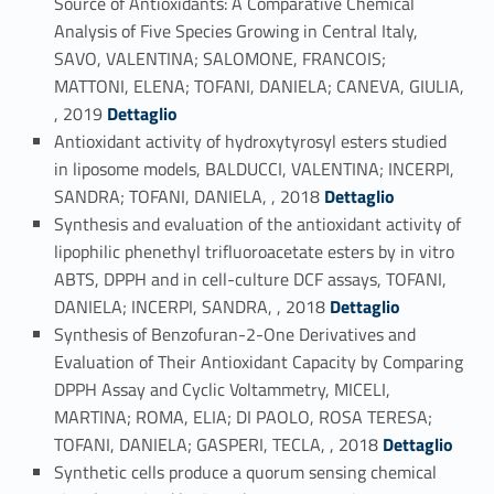
Source of Antioxidants: A Comparative Chemical
Analysis of Five Species Growing in Central Italy,
SAVO, VALENTINA; SALOMONE, FRANCOIS;
MATTONI, ELENA; TOFANI, DANIELA; CANEVA, GIULIA,
Link identifier #identifier_person_195885-14
, 2019
Dettaglio
Antioxidant activity of hydroxytyrosyl esters studied
in liposome models, BALDUCCI, VALENTINA; INCERPI,
Link identifier #identifier_person_16338-15
SANDRA; TOFANI, DANIELA, , 2018
Dettaglio
Synthesis and evaluation of the antioxidant activity of
lipophilic phenethyl trifluoroacetate esters by in vitro
ABTS, DPPH and in cell-culture DCF assays, TOFANI,
Link identifier #identifier_person_163532-16
DANIELA; INCERPI, SANDRA, , 2018
Dettaglio
Synthesis of Benzofuran-2-One Derivatives and
Evaluation of Their Antioxidant Capacity by Comparing
DPPH Assay and Cyclic Voltammetry, MICELI,
MARTINA; ROMA, ELIA; DI PAOLO, ROSA TERESA;
Link identifier #identifier_person_6284-17
TOFANI, DANIELA; GASPERI, TECLA, , 2018
Dettaglio
Synthetic cells produce a quorum sensing chemical