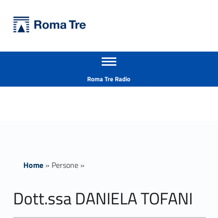
Primary Menu
Università Roma Tre
Dott.ssa DANIELA TOFANI ricerca - Università Roma Tre
Apri il menu secondario
L’Università degli Studi Roma Tre è un’università giovane e per giovani, è nata nel 1992 ed è rapidamente cresciuta sia in termini di studenti che di corsi di studio offerti. Sono attivi 13 dipartimenti che offrono corsi di Laurea, Laurea magistrale, Master, Corsi di perfezionamento, Dottorati di ricerca e Scuole di specializzazione
Header info sidebar
Roma Tre Radio
Home
»
Persone
»
Dott.ssa DANIELA TOFANI