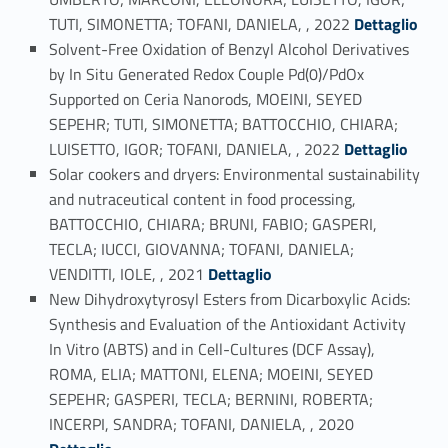
Link identifier #identifier_person_70455-7
TUTI, SIMONETTA; TOFANI, DANIELA, , 2022
Dettaglio
Solvent-Free Oxidation of Benzyl Alcohol Derivatives
by In Situ Generated Redox Couple Pd(0)/PdOx
Supported on Ceria Nanorods, MOEINI, SEYED
SEPEHR; TUTI, SIMONETTA; BATTOCCHIO, CHIARA;
Link identifier #identifier_person_30662-8
LUISETTO, IGOR; TOFANI, DANIELA, , 2022
Dettaglio
Solar cookers and dryers: Environmental sustainability
and nutraceutical content in food processing,
BATTOCCHIO, CHIARA; BRUNI, FABIO; GASPERI,
TECLA; IUCCI, GIOVANNA; TOFANI, DANIELA;
Link identifier #identifier_person_95943-9
VENDITTI, IOLE, , 2021
Dettaglio
New Dihydroxytyrosyl Esters from Dicarboxylic Acids:
Synthesis and Evaluation of the Antioxidant Activity
In Vitro (ABTS) and in Cell-Cultures (DCF Assay),
ROMA, ELIA; MATTONI, ELENA; MOEINI, SEYED
SEPEHR; GASPERI, TECLA; BERNINI, ROBERTA;
Link identifier #identifier_person_36409-10
INCERPI, SANDRA; TOFANI, DANIELA, , 2020