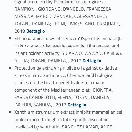
signal perceived by Pseudomonas aeruginosa,
RAMPIONI, GIORDANO; D'ANGELO, FRANCESCA;
MESSINA, MARCO; ZENNARO, ALESSANDRO;
TOFANI, DANIELA; LEONI, LIVIA; STANO, PASQUALE, ,
Link identifier #identifier_person_116525-18
2018
Dettaglio
Ethnobotanical uses of ‘cemcem’ (Spondias pinnata (L.
F.) kurz; anacardiaceae) leaves in bali (Indonesia) and
its antioxidant activity, SUJARWO, WAWAN; CANEVA,
Link identifier #identifier_person_101442-19
GIULIA; TOFANI, DANIELA, , 2017
Dettaglio
Protection by extra virgin olive oil against oxidative
stress in vitro and in vivo. Chemical and biological
studies on the health benefits due to a major
component of the Mediterranean diet., GIONFRA,
FABIO; CANDELOTTI, ELENA; TOFANI, DANIELA;
Link identifier #identifier_person_93194-20
INCERPI, SANDRA, , 2017
Dettaglio
Xanthium strumarium extract inhibits mammalian cell
proliferation through mitotic spindle disruption
mediated by xanthatin, SANCHEZ LAMAR, ANGEL;