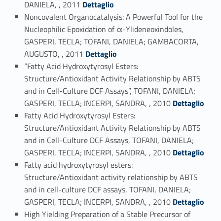
DANIELA, , 2011
Dettaglio
Noncovalent Organocatalysis: A Powerful Tool for the
Nucleophilic Epoxidation of α-Ylideneoxindoles,
GASPERI, TECLA; TOFANI, DANIELA; GAMBACORTA,
Link identifier #identifier_person_23785-26
AUGUSTO, , 2011
Dettaglio
“Fatty Acid Hydroxytyrosyl Esters:
Structure/Antioxidant Activity Relationship by ABTS
and in Cell-Culture DCF Assays”, TOFANI, DANIELA;
Link identifier #identifier_person_80613-27
GASPERI, TECLA; INCERPI, SANDRA, , 2010
Dettaglio
Fatty Acid Hydroxytyrosyl Esters:
Structure/Antioxidant Activity Relationship by ABTS
and in Cell-Culture DCF Assays, TOFANI, DANIELA;
Link identifier #identifier_person_45994-28
GASPERI, TECLA; INCERPI, SANDRA, , 2010
Dettaglio
Fatty acid hydroxytyrosyl esters:
Structure/Antioxidant activity relationship by ABTS
and in cell-culture DCF assays, TOFANI, DANIELA;
Link identifier #identifier_person_95156-29
GASPERI, TECLA; INCERPI, SANDRA, , 2010
Dettaglio
High Yielding Preparation of a Stable Precursor of