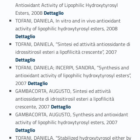
Antioxidant Activity of Lipophilic Hydroxytyrosyl
Link identifier #identifier_person_189942-66
Esters, 2008
Dettaglio
TOFANI, DANIELA, In vitro and in vivo antioxidant
Link identifier #identifier_person_28831-67
activity of lipophilic hydroxytyrosyl esters, 2008
Dettaglio
TOFANI, DANIELA, “Sintesi ed attività antiossidante di
Link identifier #identifier_person_175940-68
idrossitirosil esteri a lipofilicità crescente”, 2007
Dettaglio
TOFANI, DANIELA; INCERPI, SANDRA, “Synthesis and
antioxidant activity of lipophilic hydroxytyrosyl esters”,
Link identifier #identifier_person_7640-69
2007
Dettaglio
GAMBACORTA, AUGUSTO, Sintesi ed attività
antiossidante di idrissitirosil esteri a lipofilicità
Link identifier #identifier_person_135983-70
crescente, 2007
Dettaglio
GAMBACORTA, AUGUSTO, Synthesis and antioxidant
Link identifier #identifier_person_130409-71
activity of lipophilic hydroxytyrosyl esters, 2007
Dettaglio
TOFANI, DANIELA, “Stabilized hydroxytyrosol either by