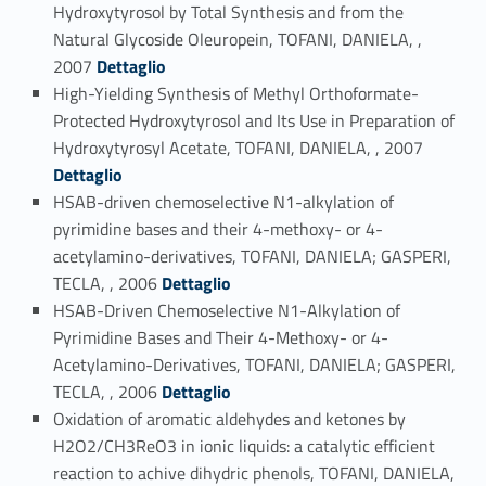
Hydroxytyrosol by Total Synthesis and from the
Natural Glycoside Oleuropein, TOFANI, DANIELA, ,
Link identifier #identifier_person_89187-30
2007
Dettaglio
High-Yielding Synthesis of Methyl Orthoformate-
Protected Hydroxytyrosol and Its Use in Preparation of
Link identifier #identifier_person_107483-31
Hydroxytyrosyl Acetate, TOFANI, DANIELA, , 2007
Dettaglio
HSAB-driven chemoselective N1-alkylation of
pyrimidine bases and their 4-methoxy- or 4-
acetylamino-derivatives, TOFANI, DANIELA; GASPERI,
Link identifier #identifier_person_178462-32
TECLA, , 2006
Dettaglio
HSAB-Driven Chemoselective N1-Alkylation of
Pyrimidine Bases and Their 4-Methoxy- or 4-
Acetylamino-Derivatives, TOFANI, DANIELA; GASPERI,
Link identifier #identifier_person_138532-33
TECLA, , 2006
Dettaglio
Oxidation of aromatic aldehydes and ketones by
H2O2/CH3ReO3 in ionic liquids: a catalytic efficient
reaction to achive dihydric phenols, TOFANI, DANIELA,