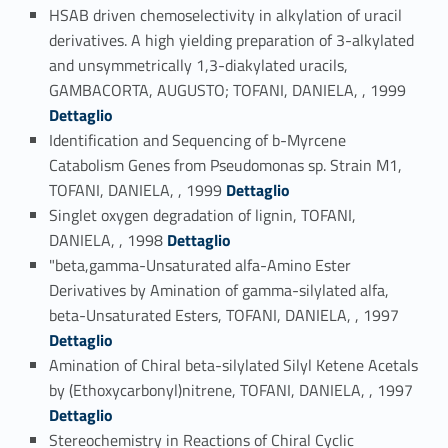
HSAB driven chemoselectivity in alkylation of uracil
derivatives. A high yielding preparation of 3-alkylated
and unsymmetrically 1,3-diakylated uracils,
Link identifier #identifier_person_89152-39
GAMBACORTA, AUGUSTO; TOFANI, DANIELA, , 1999
Dettaglio
Identification and Sequencing of b-Myrcene
Catabolism Genes from Pseudomonas sp. Strain M1,
Link identifier #identifier_person_2072-40
TOFANI, DANIELA, , 1999
Dettaglio
Singlet oxygen degradation of lignin, TOFANI,
Link identifier #identifier_person_106069-41
DANIELA, , 1998
Dettaglio
"beta,gamma-Unsaturated alfa-Amino Ester
Derivatives by Amination of gamma-silylated alfa,
Link identifier #identifier_person_116310-42
beta-Unsaturated Esters, TOFANI, DANIELA, , 1997
Dettaglio
Amination of Chiral beta-silylated Silyl Ketene Acetals
Link identifier #identifier_person_81755-43
by (Ethoxycarbonyl)nitrene, TOFANI, DANIELA, , 1997
Dettaglio
Stereochemistry in Reactions of Chiral Cyclic