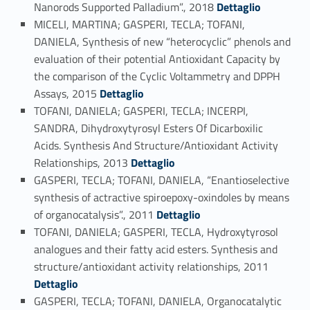
Link identifier #identifier_person_119332-51
Nanorods Supported Palladium”., 2018
Dettaglio
MICELI, MARTINA; GASPERI, TECLA; TOFANI,
DANIELA, Synthesis of new “heterocyclic” phenols and
evaluation of their potential Antioxidant Capacity by
the comparison of the Cyclic Voltammetry and DPPH
Link identifier #identifier_person_127081-52
Assays, 2015
Dettaglio
TOFANI, DANIELA; GASPERI, TECLA; INCERPI,
SANDRA, Dihydroxytyrosyl Esters Of Dicarboxilic
Acids. Synthesis And Structure/Antioxidant Activity
Link identifier #identifier_person_46717-53
Relationships, 2013
Dettaglio
GASPERI, TECLA; TOFANI, DANIELA, “Enantioselective
synthesis of actractive spiroepoxy-oxindoles by means
Link identifier #identifier_person_4219-54
of organocatalysis”., 2011
Dettaglio
TOFANI, DANIELA; GASPERI, TECLA, Hydroxytyrosol
analogues and their fatty acid esters. Synthesis and
Link identifier #identifier_person_143376-55
structure/antioxidant activity relationships, 2011
Dettaglio
GASPERI, TECLA; TOFANI, DANIELA, Organocatalytic