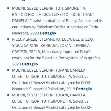
MOEINI, SEYED SEPEHR; TUTI, SIMONETTA;
BATTOCCHIO, CHIARA; LUISETTO, IGOR; TOFANI,
DANIELA, Catalytic oxidation of Benzyl Alcohol and its
derivatives by Palladium Oxides supported on Ceria
Link identifier #identifier_person_116513-48
Nanorods, 2023
Dettaglio
RICCI, AGNESE; STEFANUTO, LUCA; DEL GALDO,
SARA; CAPONE, BARBARA; TOFANI, DANIELA;
GASPERI, TECLA, Molecularly Imprinted Poly(2-
oxazoline) for the Selective Recognition of Ibuprofen,
Link identifier #identifier_person_161685-49
2023
Dettaglio
MOEINI, SEYED SEPEHR; TOFANI, DANIELA;
LUISETTO, IGOR; TUTI, SIMONETTA, Selective
Oxidation of Benzyl Alcohol catalyzed by CeO2-
Link identifier #identifier_person_77866-50
Nanorods Supported Palladium, 2018
Dettaglio
MOEINI, SEYED SEPEHR; TOFANI, DANIELA;
LUISETTO, IGOR; TUTI, SIMONETTA, Selective
Oxidation of Benzyl Alcohol catalyzed by CeO2-