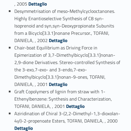
Link identifier #identifier_person_35023-34
, 2005
Dettaglio
Desymmetrisation of meso-Methylcyclooctanones.
Highly Enantioselective Synthesis of C8 syn-
Isoprenoid and syn,syn-Deoxypropionate Subunits
from a Bicyclo[3.3.1]nonane Precursor., TOFANI,
Link identifier #identifier_person_150547-35
DANIELA, , 2002
Dettaglio
Chair-boat Equilibrium as Driving Force in
Epimerization of 3,7-Dimethylbicyclo[3.3.1]nonan-
2,9-dione Derivatives. Stereo-controlled Synthesis of
the 3-exo,7-exo- and 3-endo,7-exo-
Dimethylbicyclo[3.3.1]nonan-9-ones, TOFANI,
Link identifier #identifier_person_153847-36
DANIELA, , 2001
Dettaglio
Graft Copolymers of lignin from straw with 1-
Ethenylbenzene: Synthesis and Characterization,
Link identifier #identifier_person_195272-37
TOFANI, DANIELA, , 2001
Dettaglio
Aziridination of Chiral 3-(2,2-Dimethyl-1,3-dioxolan-
Link identifier #identifier_person_115839-38
4yl)-2-propenoate Esters, TOFANI, DANIELA, , 2000
Dettaglio