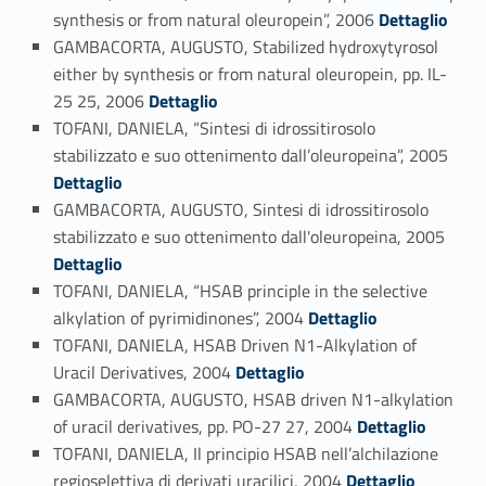
Link identifier #identifier_person_40496-72
synthesis or from natural oleuropein”, 2006
Dettaglio
GAMBACORTA, AUGUSTO, Stabilized hydroxytyrosol
either by synthesis or from natural oleuropein, pp. IL-
Link identifier #identifier_person_178296-73
25 25, 2006
Dettaglio
TOFANI, DANIELA, “Sintesi di idrossitirosolo
Link identifier #identifier_person_142251-74
stabilizzato e suo ottenimento dall’oleuropeina”, 2005
Dettaglio
GAMBACORTA, AUGUSTO, Sintesi di idrossitirosolo
Link identifier #identifier_person_169493-75
stabilizzato e suo ottenimento dall'oleuropeina, 2005
Dettaglio
TOFANI, DANIELA, “HSAB principle in the selective
Link identifier #identifier_person_25143-76
alkylation of pyrimidinones”, 2004
Dettaglio
TOFANI, DANIELA, HSAB Driven N1-Alkylation of
Link identifier #identifier_person_125455-77
Uracil Derivatives, 2004
Dettaglio
GAMBACORTA, AUGUSTO, HSAB driven N1-alkylation
Link identifier #identifier_person_108136-78
of uracil derivatives, pp. PO-27 27, 2004
Dettaglio
TOFANI, DANIELA, Il principio HSAB nell’alchilazione
Link identifier #identifier_person_134555-79
regioselettiva di derivati uracilici, 2004
Dettaglio