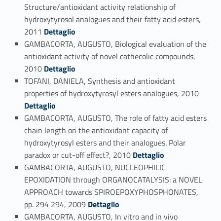
Structure/antioxidant activity relationship of
hydroxytyrosol analogues and their fatty acid esters,
Link identifier #identifier_person_136995-61
2011
Dettaglio
GAMBACORTA, AUGUSTO, Biological evaluation of the
antioxidant activity of novel cathecolic compounds,
Link identifier #identifier_person_100240-62
2010
Dettaglio
TOFANI, DANIELA, Synthesis and antioxidant
Link identifier #identifier_person_5062-63
properties of hydroxytyrosyl esters analogues, 2010
Dettaglio
GAMBACORTA, AUGUSTO, The role of fatty acid esters
chain length on the antioxidant capacity of
hydroxytyrosyl esters and their analogues. Polar
Link identifier #identifier_person_194892-64
paradox or cut-off effect?, 2010
Dettaglio
GAMBACORTA, AUGUSTO, NUCLEOPHILIC
EPOXIDATION through ORGANOCATALYSIS: a NOVEL
APPROACH towards SPIROEPOXYPHOSPHONATES,
Link identifier #identifier_person_117231-65
pp. 294 294, 2009
Dettaglio
GAMBACORTA, AUGUSTO, In vitro and in vivo