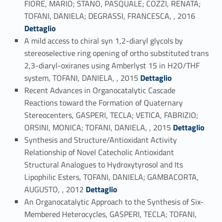
FIORE, MARIO; STANO, PASQUALE; COZZI, RENATA;
Link identifier #identifier_person_37381-21
TOFANI, DANIELA; DEGRASSI, FRANCESCA, , 2016
Dettaglio
A mild access to chiral syn 1,2-diaryl glycols by
stereoselective ring opening of ortho substituted trans
2,3-diaryl-oxiranes using Amberlyst 15 in H2O/THF
Link identifier #identifier_person_92248-22
system, TOFANI, DANIELA, , 2015
Dettaglio
Recent Advances in Organocatalytic Cascade
Reactions toward the Formation of Quaternary
Stereocenters, GASPERI, TECLA; VETICA, FABRIZIO;
Link identifier #identifier_person_74916-23
ORSINI, MONICA; TOFANI, DANIELA, , 2015
Dettaglio
Synthesis and Structure/Antioxidant Activity
Relationship of Novel Catecholic Antioxidant
Structural Analogues to Hydroxytyrosol and Its
Lipophilic Esters, TOFANI, DANIELA; GAMBACORTA,
Link identifier #identifier_person_89859-24
AUGUSTO, , 2012
Dettaglio
An Organocatalytic Approach to the Synthesis of Six-
Membered Heterocycles, GASPERI, TECLA; TOFANI,
Link identifier #identifier_person_162312-25