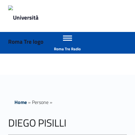
Primary Menu
Università Roma Tre
DIEGO PISILLI - Università Roma Tre
Apri il menu secondario
L’Università degli Studi Roma Tre è un’università giovane e per giovani, è nata nel 1992 ed è rapidamente cresciuta sia in termini di studenti che di corsi di studio offerti. Sono attivi 13 dipartimenti che offrono corsi di Laurea, Laurea magistrale, Master, Corsi di perfezionamento, Dottorati di ricerca e Scuole di specializzazione
Header info sidebar
Roma Tre Radio
Home
»
Persone
»
DIEGO PISILLI