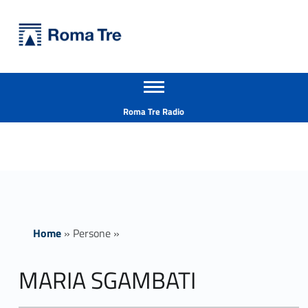
Primary Menu
Università Roma Tre
MARIA SGAMBATI - Università Roma Tre
Apri il menu secondario
L’Università degli Studi Roma Tre è un’università giovane e per giovani, è nata nel 1992 ed è rapidamente cresciuta sia in termini di studenti che di corsi di studio offerti. Sono attivi 13 dipartimenti che offrono corsi di Laurea, Laurea magistrale, Master, Corsi di perfezionamento, Dottorati di ricerca e Scuole di specializzazione
Header info sidebar
Roma Tre Radio
Home
»
Persone
»
MARIA SGAMBATI