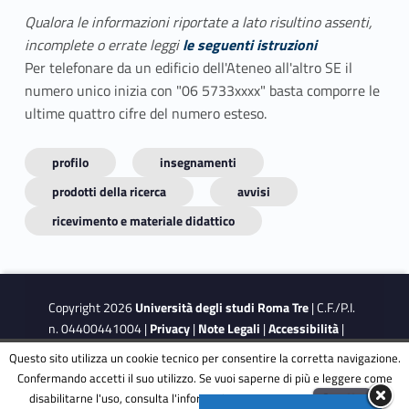
Qualora le informazioni riportate a lato risultino assenti,
incomplete o errate leggi
le seguenti istruzioni
Per telefonare da un edificio dell'Ateneo all'altro SE il
numero unico inizia con "06 5733xxxx" basta comporre le
ultime quattro cifre del numero esteso.
profilo
insegnamenti
prodotti della ricerca
avvisi
ricevimento e materiale didattico
Copyright 2026
Università degli studi Roma Tre
| C.F./P.I.
n. 04400441004 |
Privacy
|
Note Legali
|
Accessibilità
|
Obiettivi di accessibilità
|
Dichiarazione di accessibilità
Questo sito utilizza un cookie tecnico per consentire la corretta navigazione.
Confermando accetti il suo utilizzo. Se vuoi saperne di più e leggere come
disabilitarne l'uso, consulta l'informativa estesa.
ENG
Accetta
This site is protected by reCAPTCHA and the Google
Privacy