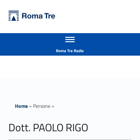
Primary Menu
Università Roma Tre
Dott. PAOLO RIGO - Università Roma Tre
Apri il menu secondario
L’Università degli Studi Roma Tre è un’università giovane e per giovani, è nata nel 1992 ed è rapidamente cresciuta sia in termini di studenti che di corsi di studio offerti. Sono attivi 13 dipartimenti che offrono corsi di Laurea, Laurea magistrale, Master, Corsi di perfezionamento, Dottorati di ricerca e Scuole di specializzazione
Header info sidebar
Roma Tre Radio
Home
»
Persone
»
Dott. PAOLO RIGO