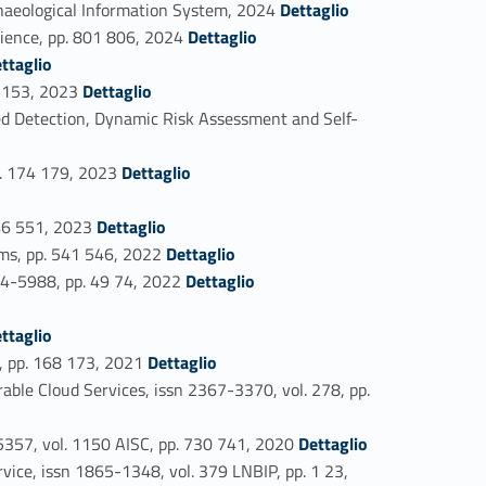
aeological Information System, 2024
Dettaglio
Link identifier #identifier_person_199371-24
lience, pp. 801 806, 2024
Dettaglio
754-25
ttaglio
Link identifier #identifier_person_11651-26
8 153, 2023
Dettaglio
d Detection, Dynamic Risk Assessment and Self-
Link identifier #identifier_person_132840-28
p. 174 179, 2023
Dettaglio
Link identifier #identifier_person_91135-30
546 551, 2023
Dettaglio
Link identifier #identifier_person_150429-31
ems, pp. 541 546, 2022
Dettaglio
Link identifier #identifier_person_83400-32
524-5988, pp. 49 74, 2022
Dettaglio
187-34
ttaglio
Link identifier #identifier_person_167719-35
s, pp. 168 173, 2021
Dettaglio
e Cloud Services, issn 2367-3370, vol. 278, pp.
Link identifier #identifier_person_95426-37
5357, vol. 1150 AISC, pp. 730 741, 2020
Dettaglio
ice, issn 1865-1348, vol. 379 LNBIP, pp. 1 23,