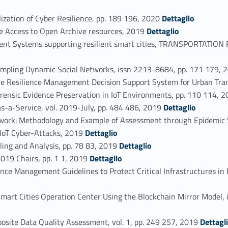
Link identifier #identifier_person_52102-39
zation of Cyber Resilience, pp. 189 196, 2020
Dettaglio
Link identifier #identifier_person_133682-40
e Access to Open Archive resources, 2019
Dettaglio
nt Systems supporting resilient smart cities, TRANSPORTATION 
ampling Dynamic Social Networks, issn 2213-8684, pp. 171 179,
ve Resilience Management Decision Support System for Urban Tr
rensic Evidence Preservation in IoT Environments, pp. 110 114, 
Link identifier #identifier_person_139252-45
-a-Service, vol. 2019-July, pp. 484 486, 2019
Dettaglio
twork: Methodology and Example of Assessment through Epidemic 
Link identifier #identifier_person_10638-47
 IoT Cyber-Attacks, 2019
Dettaglio
Link identifier #identifier_person_7204-48
ing and Analysis, pp. 78 83, 2019
Dettaglio
Link identifier #identifier_person_5826-49
19 Chairs, pp. 1 1, 2019
Dettaglio
e Management Guidelines to Protect Critical Infrastructures in 
mart Cities Operation Center Using the Blockchain Mirror Model,
Link identifier #identifier_person_140926-52
site Data Quality Assessment, vol. 1, pp. 249 257, 2019
Dettagl