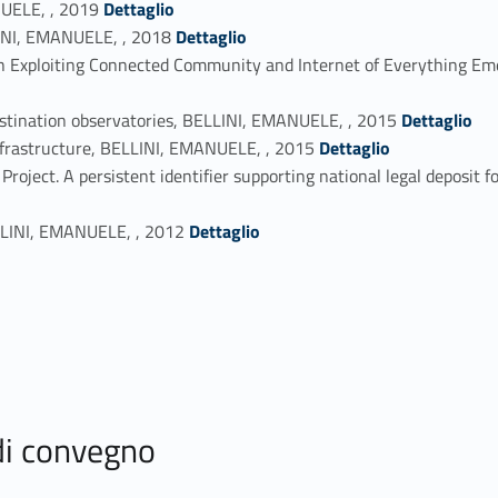
NUELE, , 2019
Dettaglio
Link identifier #identifier_person_172357-16
LINI, EMANUELE, , 2018
Dettaglio
h Exploiting Connected Community and Internet of Everything Em
Link identifier #identifier_person_147146-18
tination observatories, BELLINI, EMANUELE, , 2015
Dettaglio
Link identifier #identifier_person_152168-19
 infrastructure, BELLINI, EMANUELE, , 2015
Dettaglio
Project. A persistent identifier supporting national legal deposit
Link identifier #identifier_person_152361-21
ELLINI, EMANUELE, , 2012
Dettaglio
 di convegno