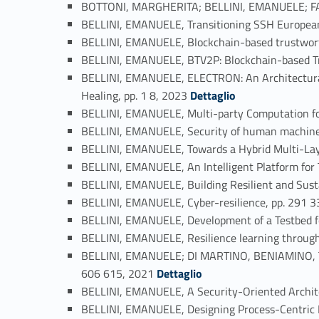
BOTTONI, MARGHERITA; BELLINI, EMANUELE; FARI
BELLINI, EMANUELE, Transitioning SSH European R
BELLINI, EMANUELE, Blockchain-based trustwort
BELLINI, EMANUELE, BTV2P: Blockchain-based Tr
BELLINI, EMANUELE, ELECTRON: An Architectural 
Link identifier #identifier_person_60101-27
Healing, pp. 1 8, 2023
Dettaglio
BELLINI, EMANUELE, Multi-party Computation for 
BELLINI, EMANUELE, Security of human machine
BELLINI, EMANUELE, Towards a Hybrid Multi-Laye
BELLINI, EMANUELE, An Intelligent Platform for
BELLINI, EMANUELE, Building Resilient and Sust
BELLINI, EMANUELE, Cyber-resilience, pp. 291 
BELLINI, EMANUELE, Development of a Testbed f
BELLINI, EMANUELE, Resilience learning through 
BELLINI, EMANUELE; DI MARTINO, BENIAMINO, Tow
Link identifier #identifier_person_52293-36
606 615, 2021
Dettaglio
BELLINI, EMANUELE, A Security-Oriented Archite
BELLINI, EMANUELE, Designing Process-Centric Bl