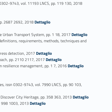
Link identifier #identifier_person_44535-53
 0302-9743, vol. 11193 LNCS, pp. 119 130, 2018
Link identifier #identifier_person_111908-55
 pp. 2687 2692, 2018
Dettaglio
Link identifier #identifier_person_54359-57
he Urban Transport System, pp. 1 18, 2017
Dettaglio
efinitions, requirements, methods, techniques and
Link identifier #identifier_person_9295-59
tress detection, 2017
Dettaglio
Link identifier #identifier_person_116731-60
roach, pp. 2110 2117, 2017
Dettaglio
Link identifier #identifier_person_168362-61
m resilience management, pp. 1 7, 2016
Dettaglio
es, issn 0302-9743, vol. 7990 LNCS, pp. 90 103,
Link identifier #identifier_person_46855-65
Discover City Heritage, pp. 358 363, 2013
Dettaglio
Link identifier #identifier_person_68729-66
p. 998 1003, 2013
Dettaglio