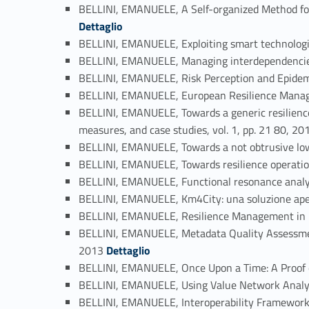
BELLINI, EMANUELE, A Self-organized Method fo
Dettaglio
BELLINI, EMANUELE, Exploiting smart technologies
BELLINI, EMANUELE, Managing interdependencies i
BELLINI, EMANUELE, Risk Perception and Epidem
BELLINI, EMANUELE, European Resilience Manageme
BELLINI, EMANUELE, Towards a generic resilienc
measures, and case studies, vol. 1, pp. 21 80, 2
BELLINI, EMANUELE, Towards a not obtrusive low 
BELLINI, EMANUELE, Towards resilience operatio
BELLINI, EMANUELE, Functional resonance analys
BELLINI, EMANUELE, Km4City: una soluzione apert
BELLINI, EMANUELE, Resilience Management in 
BELLINI, EMANUELE, Metadata Quality Assessment 
Link identifier #identifier_person_199-64
2013
Dettaglio
BELLINI, EMANUELE, Once Upon a Time: A Proof o
BELLINI, EMANUELE, Using Value Network Analys
BELLINI, EMANUELE, Interoperability Framework f