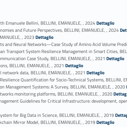
Link identifier #identifier_person_181239-1
w with Emanuele Bellini, BELLINI, EMANUELE, , 2024
Dettaglio
Link identifier #identifier_person_112234-2
nomies and Future Perspectives, BELLINI, EMANUELE, , 2024
Det
Link identifier #identifier_person_175103-3
, EMANUELE, , 2023
Dettaglio
sts and Neural Networks—Case Study of Amino Acid Volume Predi
ban Transport System Resilience Management in Smart Cities, B
Link identifier #identifier_person_119766-6
Communication Case Study, BELLINI, EMANUELE, , 2021
Dettaglio
Link identifier #identifier_person_175850-7
tions, BELLINI, EMANUELE, , 2021
Dettaglio
Link identifier #identifier_person_64615-8
l network data, BELLINI, EMANUELE, , 2021
Dettaglio
Resilience Quantification for Socio-Technical Systems, BELLINI,
Link identifier 
tion Management Systems: A Survey, BELLINI, EMANUELE, , 2020
Link identifier #identifier_person_82740-11
etworks monitoring platforms, BELLINI, EMANUELE, , 2020
Dettag
ement Guidelines for Critical Infrastructure: development, opera
Link identifier #identifier_person_198792-13
 system for Big Data in Science, BELLINI, EMANUELE, , 2019
Detta
Link identifier #identifier_person_52317-14
ckchain Mirror Model, BELLINI, EMANUELE, , 2019
Dettaglio
Link identifier #identifier_person_29048-15