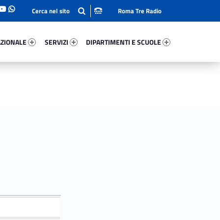
Roma Tre Radio
onale 68731-93
Servizi 70357-114
Dipartimenti E Scuole 24715-140
ZIONALE
SERVIZI
DIPARTIMENTI E SCUOLE