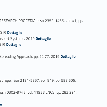
RESEARCH PROCEDIA, issn 2352-1465, vol. 41, pp.
Link identifier #identifier_person_30507-42
 2019
Dettaglio
Link identifier #identifier_person_35887-43
ansport Systems, 2019
Dettaglio
Link identifier #identifier_person_116613-44
2019
Dettaglio
Link identifier #identifier_person_192172-46
Spreading Approach, pp. 72 77, 2019
Dettaglio
Europe, issn 2194-5357, vol. 819, pp. 598 606,
 issn 0302-9743, vol. 11938 LNCS, pp. 283 291,
io