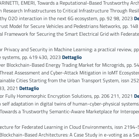
NETTI, EMERI, Towards a Reputational-Based Trustworthy Arch
esearch Infrastructures to Critical Infrastructure Through Resi
Link identifier #identifier_person_190
hy O2O interaction in the next 6G ecosystem, pp. 92 98, 2023
De
ust Model for Secure Vehicles and Pedestrians Networks, pp. 14
Framework for Securing the Smart Electrical Grid with Federate
Privacy and Security in Machine Learning: a practical review, p
Link identifier #identifier_person_7324-29
 systems, pp. 419 430, 2023
Dettaglio
r Blockchain-Based Energy Trading Market for Microgrids, pp. 
 Threat Assessment and Cyber-Attack Mitigation in IoMT Ecosyst
ainable Cities Starting from the Urban Transport System, issn 2
Link identifier #identifier_person_75680-33
333, 2021
Dettaglio
Link identifier #identifier_person_192
or Fully Homomorphic Encryption Solutions, pp. 206 211, 2021
De
self adaptation in digital twins of human-cyber-physical system
ards a Trustworthy Semantic-Aware Marketplace for Interoperabl
cture for Federated Learning in Cloud Environments, issn 2194-
ockchain-Based Architectures: A Case Study in e-voting as a Serv