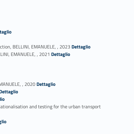
taglio
Link identifier #identifier_person_89985-4
ction, BELLINI, EMANUELE, , 2023
Dettaglio
Link identifier #identifier_person_25595-5
ELLINI, EMANUELE, , 2021
Dettaglio
Link identifier #identifier_person_152114-9
 EMANUELE, , 2020
Dettaglio
#identifier_person_83367-10
Dettaglio
lio
tionalisation and testing for the urban transport
glio