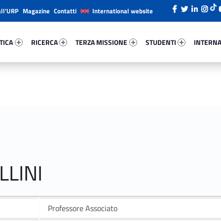
all’URP
Magazine
Contatti
International website
ica 86656-26
Ricerca 20743-38
Terza Missione 52913-49
Studenti 75474-66
Internazi
TICA
RICERCA
TERZA MISSIONE
STUDENTI
INTERNA
LLINI
Professore Associato