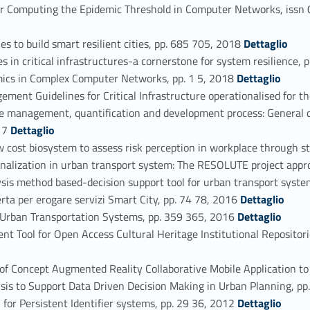
r Computing the Epidemic Threshold in Computer Networks, issn
Link identifier #identifier_person_157352-54
 to build smart resilient cities, pp. 685 705, 2018
Dettaglio
n critical infrastructures-a cornerstone for system resilience,
Link identifier #identifier_person_61342-56
ics in Complex Computer Networks, pp. 1 5, 2018
Dettaglio
nt Guidelines for Critical Infrastructure operationalised for t
e management, quantification and development process: General d
Link identifier #identifier_person_72083-58
017
Dettaglio
cost biosystem to assess risk perception in workplace through s
nalization in urban transport system: The RESOLUTE project app
is method based-decision support tool for urban transport syste
Link identifier #identifier_person_197155-62
a per erogare servizi Smart City, pp. 74 78, 2016
Dettaglio
Link identifier #identifier_person_171370-63
Urban Transportation Systems, pp. 359 365, 2016
Dettaglio
Tool for Open Access Cultural Heritage Institutional Repositori
f Concept Augmented Reality Collaborative Mobile Application to 
is to Support Data Driven Decision Making in Urban Planning, p
Link identifier #identifier_person_35859-67
or Persistent Identifier systems, pp. 29 36, 2012
Dettaglio