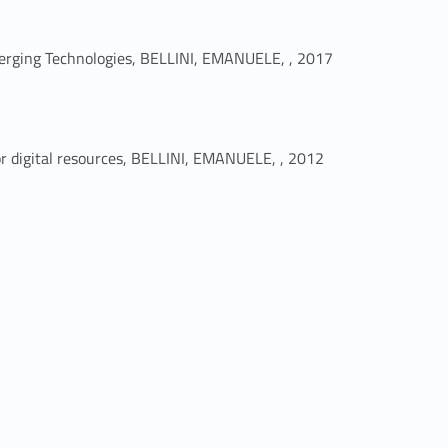
Link identifier #identifier_person_167837-17
erging Technologies, BELLINI, EMANUELE, , 2017
Link identifier #identifier_person_147636-20
 for digital resources, BELLINI, EMANUELE, , 2012
Link identifier #identifier_person_176708-23