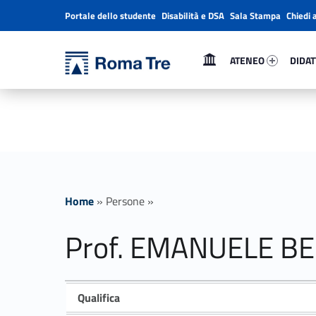
Portale dello studente
Disabilità e DSA
Sala Stampa
Chiedi 
Header info sidebar
Primary Menu
Ateneo 72310-1
Didatt
Università Roma Tre
ATENEO
DIDAT
Prof. EMANUELE BELLINI ricerca - Università Roma Tre
L’Università degli Studi Roma Tre è un’università giovane e per giovani, è nata nel 1992 ed è rapidamente cresciuta sia in termini di studenti che di corsi di studio offerti. Sono attivi 13 dipartimenti che offrono corsi di Laurea, Laurea magistrale, Master, Corsi di perfezionamento, Dottorati di ricerca e Scuole di specializzazione
Home
»
Persone
»
Prof. EMANUELE BE
Qualifica