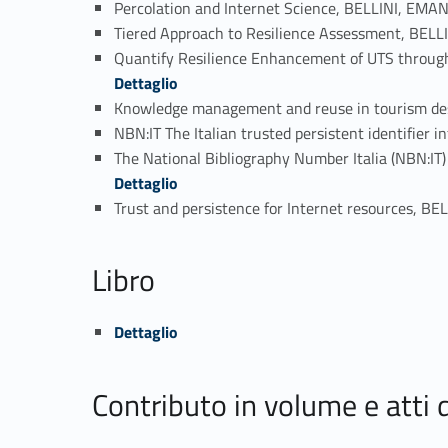
Percolation and Internet Science, BELLINI, EMA
Tiered Approach to Resilience Assessment, BEL
Quantify Resilience Enhancement of UTS throug
Dettaglio
Knowledge management and reuse in tourism des
NBN:IT The Italian trusted persistent identifier
The National Bibliography Number Italia (NBN:IT) 
Dettaglio
Trust and persistence for Internet resources, B
Libro
Link identifier #identifier_person_191904-22
Dettaglio
Contributo in volume e atti