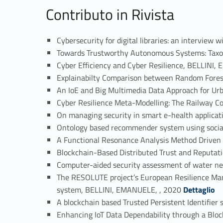
Contributo in Rivista
Cybersecurity for digital libraries: an intervie
Towards Trustworthy Autonomous Systems: Taxo
Cyber Efficiency and Cyber Resilience, BELLINI
Explainabilty Comparison between Random Fore
An IoE and Big Multimedia Data Approach for Ur
Cyber Resilience Meta-Modelling: The Railway 
On managing security in smart e-health applica
Ontology based recommender system using socia
A Functional Resonance Analysis Method Driven 
Blockchain-Based Distributed Trust and Reputa
Computer-aided security assessment of water n
The RESOLUTE project’s European Resilience Manag
Link identifier #identifier_person_109855-12
system, BELLINI, EMANUELE, , 2020
Dettaglio
A blockchain based Trusted Persistent Identifier
Enhancing IoT Data Dependability through a Blo