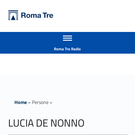
Primary Menu
Università Roma Tre
LUCIA DE NONNO - Università Roma Tre
Apri il menu secondario
L’Università degli Studi Roma Tre è un’università giovane e per giovani, è nata nel 1992 ed è rapidamente cresciuta sia in termini di studenti che di corsi di studio offerti. Sono attivi 13 dipartimenti che offrono corsi di Laurea, Laurea magistrale, Master, Corsi di perfezionamento, Dottorati di ricerca e Scuole di specializzazione
Header info sidebar
Roma Tre Radio
Home
»
Persone
»
LUCIA DE NONNO