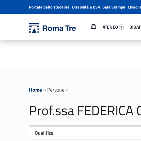
Portale dello studente
Disabilità e DSA
Sala Stampa
Chiedi 
Header info sidebar
Primary Menu
Ateneo 44045-1
Didatt
Università Roma Tre
ATENEO
DIDAT
Prof.ssa FEDERICA CENTORAME - Università Roma Tre
L’Università degli Studi Roma Tre è un’università giovane e per giovani, è nata nel 1992 ed è rapidamente cresciuta sia in termini di studenti che di corsi di studio offerti. Sono attivi 13 dipartimenti che offrono corsi di Laurea, Laurea magistrale, Master, Corsi di perfezionamento, Dottorati di ricerca e Scuole di specializzazione
Home
»
Persone
»
Prof.ssa FEDERIC
Qualifica