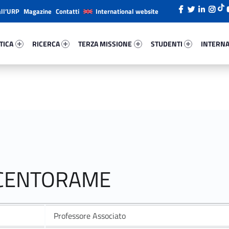
all’URP
Magazine
Contatti
International website
ica 27157-26
Ricerca 90620-38
Terza Missione 93215-49
Studenti 55937-66
Internazi
TICA
RICERCA
TERZA MISSIONE
STUDENTI
INTERNA
A CENTORAME
Professore Associato