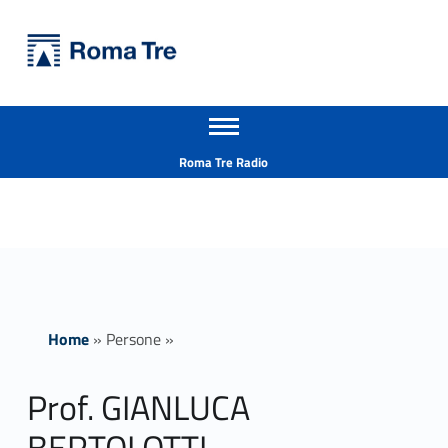
Primary Menu
Università Roma Tre
Prof. GIANLUCA BERTOLOTTI - Università Roma Tre
Apri il menu secondario
L’Università degli Studi Roma Tre è un’università giovane e per giovani, è nata nel 1992 ed è rapidamente cresciuta sia in termini di studenti che di corsi di studio offerti. Sono attivi 13 dipartimenti che offrono corsi di Laurea, Laurea magistrale, Master, Corsi di perfezionamento, Dottorati di ricerca e Scuole di specializzazione
Header info sidebar
Roma Tre Radio
Home
»
Persone
»
Prof. GIANLUCA
BERTOLOTTI