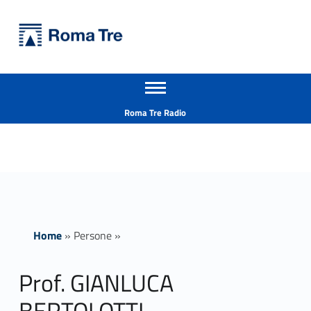
Primary Menu
Università Roma Tre
Prof. GIANLUCA BERTOLOTTI - Università Roma Tre
Apri il menu secondario
L’Università degli Studi Roma Tre è un’università giovane e per giovani, è nata nel 1992 ed è rapidamente cresciuta sia in termini di studenti che di corsi di studio offerti. Sono attivi 13 dipartimenti che offrono corsi di Laurea, Laurea magistrale, Master, Corsi di perfezionamento, Dottorati di ricerca e Scuole di specializzazione
Header info sidebar
Roma Tre Radio
Home
»
Persone
»
Prof. GIANLUCA
BERTOLOTTI