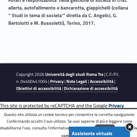
allerta, autofallimento e bancarotta, giappichelli (collana
“ Studi in tema di societa’” diretta da C. Angelici, G.
Bertolotti e M. Bussoletti), Torino, 2017.
Copyright 2026
Università degli studi Roma Tre
| C.F./P.I.
n. 04400441004 |
Privacy
|
Note Legali
|
Accessibilità
|
Obiettivi di accessibilità
|
Dichiarazione di accessibilità
This site is protected by reCAPTCHA and the Google
Privacy
Policy
and
Terms of Service
apply.
Questo sito utilizza un cookie tecnico per consentire la corretta navigazione.
Confermando accetti il suo utilizzo. Se vuoi saperne di più e leggere come
disabilitarne l'uso, consulta l'informativa estesa.
ENG
Accetta
Informati
Assistente virtuale
Menu
completa