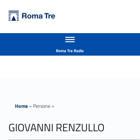
Primary Menu
Università Roma Tre
GIOVANNI RENZULLO - Università Roma Tre
Apri il menu secondario
L’Università degli Studi Roma Tre è un’università giovane e per giovani, è nata nel 1992 ed è rapidamente cresciuta sia in termini di studenti che di corsi di studio offerti. Sono attivi 13 dipartimenti che offrono corsi di Laurea, Laurea magistrale, Master, Corsi di perfezionamento, Dottorati di ricerca e Scuole di specializzazione
Header info sidebar
Roma Tre Radio
Home
»
Persone
»
GIOVANNI RENZULLO