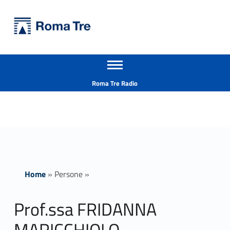
Primary Menu
Università Roma Tre
Prof.ssa FRIDANNA MARICCHIOLO - Università Roma Tre
Apri il menu secondario
L’Università degli Studi Roma Tre è un’università giovane e per giovani, è nata nel 1992 ed è rapidamente cresciuta sia in termini di studenti che di corsi di studio offerti. Sono attivi 13 dipartimenti che offrono corsi di Laurea, Laurea magistrale, Master, Corsi di perfezionamento, Dottorati di ricerca e Scuole di specializzazione
Header info sidebar
Roma Tre Radio
Home
»
Persone
»
Prof.ssa FRIDANNA
MARICCHIOLO