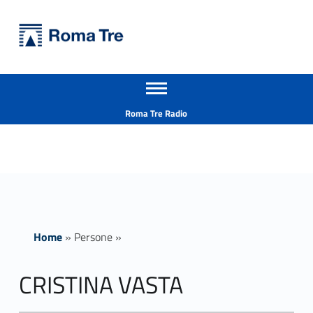
Primary Menu
Università Roma Tre
CRISTINA VASTA - Università Roma Tre
Apri il menu secondario
L’Università degli Studi Roma Tre è un’università giovane e per giovani, è nata nel 1992 ed è rapidamente cresciuta sia in termini di studenti che di corsi di studio offerti. Sono attivi 13 dipartimenti che offrono corsi di Laurea, Laurea magistrale, Master, Corsi di perfezionamento, Dottorati di ricerca e Scuole di specializzazione
Header info sidebar
Roma Tre Radio
Home
»
Persone
»
CRISTINA VASTA