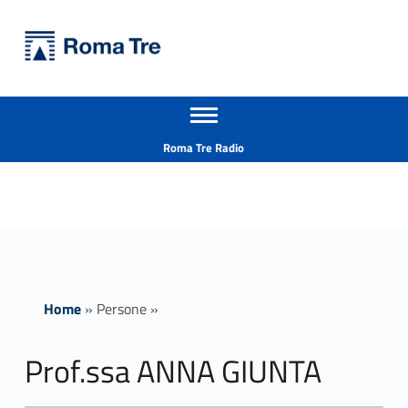
Primary Menu
Università Roma Tre
Prof.ssa ANNA GIUNTA - Università Roma Tre
Apri il menu secondario
L’Università degli Studi Roma Tre è un’università giovane e per giovani, è nata nel 1992 ed è rapidamente cresciuta sia in termini di studenti che di corsi di studio offerti. Sono attivi 13 dipartimenti che offrono corsi di Laurea, Laurea magistrale, Master, Corsi di perfezionamento, Dottorati di ricerca e Scuole di specializzazione
Header info sidebar
Roma Tre Radio
Home
»
Persone
»
Prof.ssa ANNA GIUNTA