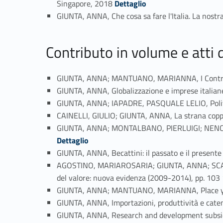
Singapore, 2018
Dettaglio
GIUNTA, ANNA, Che cosa sa fare l'Italia. La nost
Contributo in volume e atti
GIUNTA, ANNA; MANTUANO, MARIANNA, I Contratti 
GIUNTA, ANNA, Globalizzazione e imprese italian
GIUNTA, ANNA; IAPADRE, PASQUALE LELIO, Politich
CAINELLI, GIULIO; GIUNTA, ANNA, La strana coppia:
GIUNTA, ANNA; MONTALBANO, PIERLUIGI; NENCI, SILV
Dettaglio
GIUNTA, ANNA, Becattini: il passato e il presente 
AGOSTINO, MARIAROSARIA; GIUNTA, ANNA; SCALER
del valore: nuova evidenza (2009-2014), pp. 10
GIUNTA, ANNA; MANTUANO, MARIANNA, Place your B
GIUNTA, ANNA, Importazioni, produttività e caten
GIUNTA, ANNA, Research and development subsidie
Link identifier 