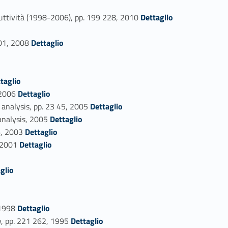
Link identifier #identifier_person_46491-64
oduttività (1998-2006), pp. 199 228, 2010
Dettaglio
Link identifier #identifier_person_95910-66
 201, 2008
Dettaglio
o
taglio
Link identifier #identifier_person_139561-70
, 2006
Dettaglio
Link identifier #identifier_person_132301-71
 analysis, pp. 23 45, 2005
Dettaglio
Link identifier #identifier_person_119871-72
 analysis, 2005
Dettaglio
Link identifier #identifier_person_96299-73
06, 2003
Dettaglio
Link identifier #identifier_person_181946-74
, 2001
Dettaglio
glio
Link identifier #identifier_person_155463-79
, 1998
Dettaglio
Link identifier #identifier_person_170171-80
y, pp. 221 262, 1995
Dettaglio