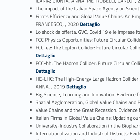
ILARIA; GIUNTA, ANNA; PIETROBELLI, CARLO, , 
The impact of the Italian Space Agency on Scien
Firm’s Efficiency and Global Value Chains: An 
Link identifier #identifier_person_170879-11
FRANCESCO, , 2020
Dettaglio
Lo shock da offerta. GVC, Covid 19 e le imprese 
FCC Physics Opportunities: Future Circular Col
FCC-ee: The Lepton Collider: Future Circular C
Dettaglio
FCC-hh: The Hadron Collider: Future Circular C
Dettaglio
HE-LHC: The High-Energy Large Hadron Collider:
Link identifier #identifier_person_137686-16
ANNA, , 2019
Dettaglio
Big Science, Learning and Innovation: Evidenc
Spatial Agglomeration, Global Value Chains and 
Value Chains and the Great Recession: Evidence
Italian Firms in Global Value Chains: Updating 
University-Industry Collaboration in the Bioph
Internationalization and Industrial Districts: Ev