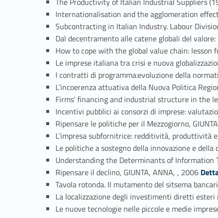
The Productivity of Italian Industrial Suppliers
Internationalisation and the agglomeration effect
Subcontracting in Italian Industry. Labour Divi
Dal decentramento alle catene globali del valore:
How to cope with the global value chain: lesson 
Le imprese italiana tra crisi e nuova globalizzaz
I contratti di programma:evoluzione della norma
L’incoerenza attuativa della Nuova Politica Reg
Firms' financing and industrial structure in the 
Incentivi pubblici ai consorzi di imprese: valut
Ripensare le politiche per il Mezzogiorno, GIUNT
L’impresa subfornitrice: redditività, produttività 
Le politiche a sostegno della innovazione e della
Understanding the Determinants of Information 
Link identifier #identifier_person_119350-37
Ripensare il declino, GIUNTA, ANNA, , 2006
Detta
Tavola rotonda. Il mutamento del sitsema bancar
La localizzazione degli investimenti diretti esteri
Le nuove tecnologie nelle piccole e medie impres
Link identifier #identifier_person_117108-41