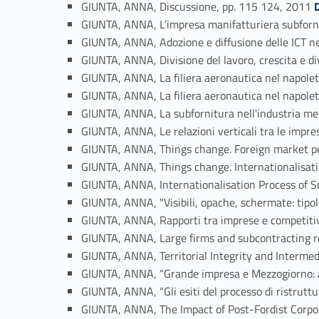
GIUNTA, ANNA, Discussione, pp. 115 124, 2011
GIUNTA, ANNA, L’impresa manifatturiera subfornit
GIUNTA, ANNA, Adozione e diffusione delle ICT ne
GIUNTA, ANNA, Divisione del lavoro, crescita e di
GIUNTA, ANNA, La filiera aeronautica nel napole
GIUNTA, ANNA, La filiera aeronautica nel napoleta
GIUNTA, ANNA, La subfornitura nell'industria me
GIUNTA, ANNA, Le relazioni verticali tra le impres
GIUNTA, ANNA, Things change. Foreign market pene
GIUNTA, ANNA, Things change. Internationalisatio
GIUNTA, ANNA, Internationalisation Process of S
GIUNTA, ANNA, "Visibili, opache, schermate: tipo
GIUNTA, ANNA, Rapporti tra imprese e competitiv
GIUNTA, ANNA, Large firms and subcontracting re
GIUNTA, ANNA, Territorial Integrity and Intermed
GIUNTA, ANNA, “Grande impresa e Mezzogiorno: al
GIUNTA, ANNA, “Gli esiti del processo di ristrutt
GIUNTA, ANNA, The Impact of Post-Fordist Corpor