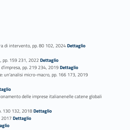
Link identifier #identifier_person_90224-53
a di intervento, pp. 80 102, 2024
Dettaglio
Link identifier #identifier_person_188033-55
a, pp. 159 231, 2022
Dettaglio
Link identifier #identifier_person_19997-56
ce d’impresa, pp. 219 234, 2019
Dettaglio
Link identifier #identifier_person_43002-57
e: un'analisi micro-macro, pp. 166 173, 2019
taglio
mento delle imprese italianenelle catene globali
Link identifier #identifier_person_168992-60
pp. 130 132, 2018
Dettaglio
Link identifier #identifier_person_182687-61
4, 2017
Dettaglio
aglio