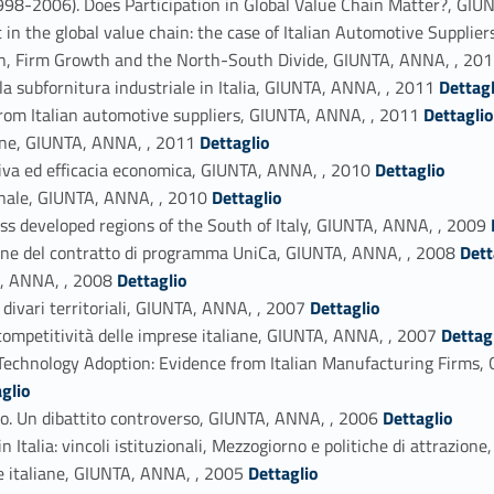
 (1998-2006). Does Participation in Global Value Chain Matter?, GI
 in the global value chain: the case of Italian Automotive Suppli
sion, Firm Growth and the North-South Divide, GIUNTA, ANNA, , 20
Link identifier #identifier_person_122056-26
 la subfornitura industriale in Italia, GIUNTA, ANNA, , 2011
Dettagl
Link identifier #identifier_person_102361-27
from Italian automotive suppliers, GIUNTA, ANNA, , 2011
Dettagli
Link identifier #identifier_person_96230-28
ione, GIUNTA, ANNA, , 2011
Dettaglio
Link identifier #identifier_person_21650-29
tiva ed efficacia economica, GIUNTA, ANNA, , 2010
Dettaglio
Link identifier #identifier_person_26461-30
ionale, GIUNTA, ANNA, , 2010
Dettaglio
Link identifier 
less developed regions of the South of Italy, GIUNTA, ANNA, , 2009
Link identifier #identifier_person_2452-32
azione del contratto di programma UniCa, GIUNTA, ANNA, , 2008
Dett
Link identifier #identifier_person_90432-33
A, ANNA, , 2008
Dettaglio
Link identifier #identifier_person_118969-34
e divari territoriali, GIUNTA, ANNA, , 2007
Dettaglio
Link identifier #identifier_person_75113-35
 competitività delle imprese italiane, GIUNTA, ANNA, , 2007
Dettag
Technology Adoption: Evidence from Italian Manufacturing Firms,
glio
Link identifier #identifier_person_179195-38
io. Un dibattito controverso, GIUNTA, ANNA, , 2006
Dettaglio
 in Italia: vincoli istituzionali, Mezzogiorno e politiche di attrazi
Link identifier #identifier_person_60073-40
e italiane, GIUNTA, ANNA, , 2005
Dettaglio