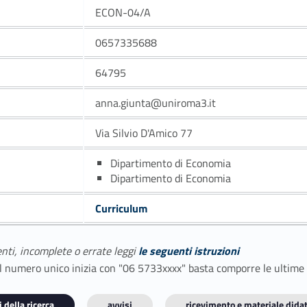
ECON-04/A
0657335688
64795
anna.giunta@uniroma3.it
Via Silvio D'Amico 77
Dipartimento di Economia
Dipartimento di Economia
Curriculum
enti, incomplete o errate leggi
le seguenti istruzioni
E il numero unico inizia con "06 5733xxxx" basta comporre le ultime
 della ricerca
avvisi
ricevimento e materiale didat