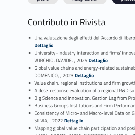
Contributo in Rivista
Una valutazione degli effetti dell’Accordo di l
Dettaglio
University–industry interaction and firms’ inn
Link identifier #identifier_person_61022-2
VURCHIO, DAVIDE, , 2025
Dettaglio
Global value chains and energy-related sustai
Link identifier #identifier_person_194191-3
DOMENICO, , 2023
Dettaglio
Value chain, regional institutions and firm gro
A dose-response evaluation of a regional R&D 
Big Science and Innovation: Gestion Lag from Pr
Business Groups Institutions and Firm Performa
Consistency of Micro- and Macro-level Data on
Link identifier #identifier_person_19212-8
SILVIA, , 2022
Dettaglio
Mapping global value chain participation and posi