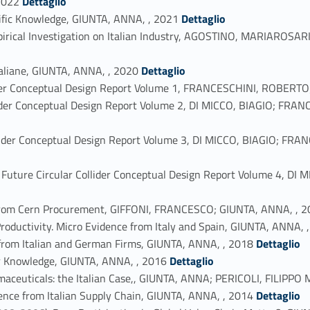
2022
Dettaglio
Link identifier #identifier_person_104163-10
tific Knowledge, GIUNTA, ANNA, , 2021
Dettaglio
Empirical Investigation on Italian Industry, AGOSTINO, MARIARO
Link identifier #identifier_person_115562-12
italiane, GIUNTA, ANNA, , 2020
Dettaglio
lider Conceptual Design Report Volume 1, FRANCESCHINI, ROBERT
ollider Conceptual Design Report Volume 2, DI MICCO, BIAGIO; F
ollider Conceptual Design Report Volume 3, DI MICCO, BIAGIO; F
 Future Circular Collider Conceptual Design Report Volume 4, 
e from Cern Procurement, GIFFONI, FRANCESCO; GIUNTA, ANNA, , 
Productivity. Micro Evidence from Italy and Spain, GIUNTA, ANNA, 
Link identifier #identifier_person_30729-19
 from Italian and German Firms, GIUNTA, ANNA, , 2018
Dettaglio
Link identifier #identifier_person_128785-20
our Knowledge, GIUNTA, ANNA, , 2016
Dettaglio
armaceuticals: the Italian Case,, GIUNTA, ANNA; PERICOLI, FILIP
Link identifier #identifier_person_171931-22
idence from Italian Supply Chain, GIUNTA, ANNA, , 2014
Dettaglio