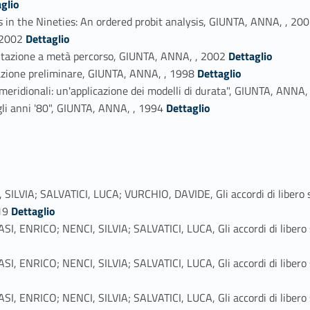
glio
 in the Nineties: An ordered probit analysis, GIUNTA, ANNA, , 20
Link identifier #identifier_person_141337-43
 2002
Dettaglio
Link identifier #identifier_person_78807-44
lutazione a metà percorso, GIUNTA, ANNA, , 2002
Dettaglio
Link identifier #identifier_person_176172-45
azione preliminare, GIUNTA, ANNA, , 1998
Dettaglio
meridionali: un'applicazione dei modelli di durata", GIUNTA, ANNA,
Link identifier #identifier_person_64594-47
gli anni '80", GIUNTA, ANNA, , 1994
Dettaglio
A; SALVATICI, LUCA; VURCHIO, DAVIDE, Gli accordi di libero sca
Link identifier #identifier_person_88532-48
019
Dettaglio
ICO; NENCI, SILVIA; SALVATICI, LUCA, Gli accordi di libero sca
ICO; NENCI, SILVIA; SALVATICI, LUCA, Gli accordi di libero sca
ICO; NENCI, SILVIA; SALVATICI, LUCA, Gli accordi di libero sca