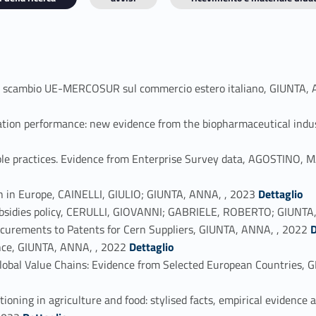
ibero scambio UE-MERCOSUR sul commercio estero italiano, GIUNTA,
ovation performance: new evidence from the biopharmaceutical i
nable practices. Evidence from Enterprise Survey data, AGOSTIN
Link identifier #identifier_person_129496-4
wth in Europe, CAINELLI, GIULIO; GIUNTA, ANNA, , 2023
Dettaglio
subsidies policy, CERULLI, GIOVANNI; GABRIELE, ROBERTO; GIUNTA
Link identifier #identifier_person_182440-6
ocurements to Patents for Cern Suppliers, GIUNTA, ANNA, , 2022
D
Link identifier #identifier_person_161517-7
nce, GIUNTA, ANNA, , 2022
Dettaglio
 Global Value Chains: Evidence from Selected European Countrie
tioning in agriculture and food: stylised facts, empirical evidence
Link identifier #identifier_person_32664-9