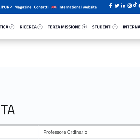
all’URP
Magazine
Contatti
International website
ica 11545-26
Ricerca 858-38
Terza Missione 59711-49
Studenti 52163-66
Internazi
TICA
RICERCA
TERZA MISSIONE
STUDENTI
INTERNA
NTA
Professore Ordinario