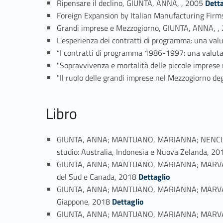
Ripensare il declino, GIUNTA, ANNA, , 2005
Detta
Foreign Expansion by Italian Manufacturing Firms
Grandi imprese e Mezzogiorno, GIUNTA, ANNA, ,
L'esperienza dei contratti di programma: una va
“I contratti di programma 1986-1997: una valut
"Sopravvivenza e mortalità delle piccole imprese 
"Il ruolo delle grandi imprese nel Mezzogiorno de
Libro
GIUNTA, ANNA; MANTUANO, MARIANNA; NENCI, SILVI
studio: Australia, Indonesia e Nuova Zelanda, 2
GIUNTA, ANNA; MANTUANO, MARIANNA; MARVASI, ENR
Link identifier #identifier_person_145249-49
del Sud e Canada, 2018
Dettaglio
GIUNTA, ANNA; MANTUANO, MARIANNA; MARVASI, ENR
Link identifier #identifier_person_163317-50
Giappone, 2018
Dettaglio
GIUNTA, ANNA; MANTUANO, MARIANNA; MARVASI, ENR
Link identifier #identifier_person_118736-51