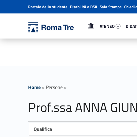
Portale dello studente
Disabilità e DSA
Sala Stampa
Chiedi 
Header info sidebar
Primary Menu
Ateneo 61922-1
Didatt
Università Roma Tre
ATENEO
DIDAT
Prof.ssa ANNA GIUNTA ricerca - Università Roma Tre
L’Università degli Studi Roma Tre è un’università giovane e per giovani, è nata nel 1992 ed è rapidamente cresciuta sia in termini di studenti che di corsi di studio offerti. Sono attivi 13 dipartimenti che offrono corsi di Laurea, Laurea magistrale, Master, Corsi di perfezionamento, Dottorati di ricerca e Scuole di specializzazione
Home
»
Persone
»
Prof.ssa ANNA GIU
Qualifica