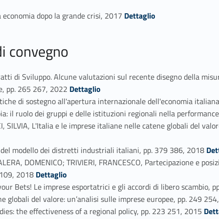
Link identifier #identifier_person_71863-52
ra economia dopo la grande crisi, 2017
Dettaglio
 di convegno
di Sviluppo. Alcune valutazioni sul recente disegno della misur
Link identifier #identifier_person_6462-54
e, pp. 265 267, 2022
Dettaglio
e di sostegno all'apertura internazionale dell'economia italian
 il ruolo dei gruppi e delle istituzioni regionali nella performan
IA, L'Italia e le imprese italiane nelle catene globali del valor
Link identifier #identifier_person_78089-58
del modello dei distretti industriali italiani, pp. 379 386, 2018
Det
A, DOMENICO; TRIVIERI, FRANCESCO, Partecipazione e posiziona
Link identifier #identifier_person_115845-59
3 109, 2018
Dettaglio
ets! Le imprese esportatrici e gli accordi di libero scambio, 
e globali del valore: un’analisi sulle imprese europee, pp. 249 25
Link identifier #identifier_person_69668-62
s: the effectiveness of a regional policy, pp. 223 251, 2015
Dett
#identifier_person_84238-63