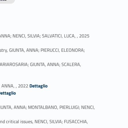
Link identifier #identifier_person_102472-1
 ANNA; NENCI, SILVIA; SALVATICI, LUCA, , 2025
ndustry, GIUNTA, ANNA; PIERUCCI, ELEONORA;
O, MARIAROSARIA; GIUNTA, ANNA; SCALERA,
Link identifier #identifier_person_121736-5
, ANNA, , 2022
Dettaglio
ettaglio
s, GIUNTA, ANNA; MONTALBANO, PIERLUIGI; NENCI,
 and critical issues, NENCI, SILVIA; FUSACCHIA,