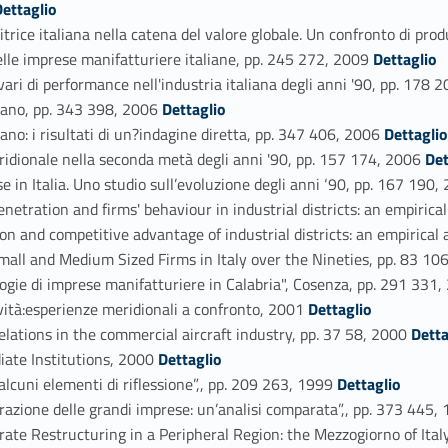
Dettaglio
rice italiana nella catena del valore globale. Un confronto di pr
Link identifier #identifier_person_103444-65
lle imprese manifatturiere italiane, pp. 245 272, 2009
Dettaglio
vari di performance nell'industria italiana degli anni '90, pp. 178
Link identifier #identifier_person_143375-67
tano, pp. 343 398, 2006
Dettaglio
Link identifier #identifier_person_68867-68
no: i risultati di un?indagine diretta, pp. 347 406, 2006
Dettagli
Link identifier #identifier_person_161868-69
ridionale nella seconda metà degli anni '90, pp. 157 174, 2006
Det
e in Italia. Uno studio sull’evoluzione degli anni ‘90, pp. 167 190
tration and firms' behaviour in industrial districts: an empirical
n and competitive advantage of industrial districts: an empirical
mall and Medium Sized Firms in Italy over the Nineties, pp. 83 1
logie di imprese manifatturiere in Calabria", Cosenza, pp. 291 331
Link identifier #identifier_person_166549-75
ità:esperienze meridionali a confronto, 2001
Dettaglio
Link identifier #identifier_person_47381-76
lations in the commercial aircraft industry, pp. 37 58, 2000
Detta
Link identifier #identifier_person_126142-77
iate Institutions, 2000
Dettaglio
Link identifier #identifier_person_124082-78
cuni elementi di riflessione”,, pp. 209 263, 1999
Dettaglio
urazione delle grandi imprese: un’analisi comparata”,, pp. 373 445
ate Restructuring in a Peripheral Region: the Mezzogiorno of Ital