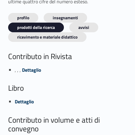
ultime quattro cifre del numero esteso.
profilo
insegnamenti
prodotti della ricerca
avvisi
ricevimento e materiale didattico
Contributo in Rivista
Link identifier #identifier_person_26594-1
, , ,
Dettaglio
Libro
Link identifier #identifier_person_21422-2
Dettaglio
Contributo in volume e atti di
convegno