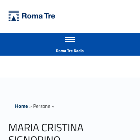
Primary Menu
Università Roma Tre
MARIA CRISTINA SIGNORINO ricerca - Università Roma Tre
Apri il menu secondario
L’Università degli Studi Roma Tre è un’università giovane e per giovani, è nata nel 1992 ed è rapidamente cresciuta sia in termini di studenti che di corsi di studio offerti. Sono attivi 13 dipartimenti che offrono corsi di Laurea, Laurea magistrale, Master, Corsi di perfezionamento, Dottorati di ricerca e Scuole di specializzazione
Header info sidebar
Roma Tre Radio
Home
»
Persone
»
MARIA CRISTINA
SIGNORINO