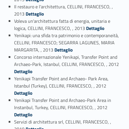
Il restauro e l'architettura, CELLINI, FRANCESCO, ,
Link identifier #identifier_person_176290-3
2013
Dettaglio
Voleva un'architettura fatta di energia, unitaria e
Link identifier #identifier_person_27923-4
logica, CELLINI, FRANCESCO, , 2013
Dettaglio
Yenikapi: una sfida tra patrimonio e contemporaneità,
CELLINI, FRANCESCO; SEGARRA LAGUNES, MARIA
Link identifier #identifier_person_53586-5
MARGARITA, , 2013
Dettaglio
Concorso internazionale Yenikapi, Transfer Point and
Link identifier #identifier_person_180405-6
Archaeo-Park, Istanbul, CELLINI, FRANCESCO, , 2012
Dettaglio
Yenikapi Transfer Point and Archaeo- Park Area,
Link identifier #identifier_person_178686-7
Istanbul (Turkey), CELLINI, FRANCESCO, , 2012
Dettaglio
Yenikapi Transfer Point and Archaeo-Park Area in
Link identifier #identifier_person_16605-8
Instanbul, Turkey, CELLINI, FRANCESCO, , 2012
Dettaglio
Servizi di architettura srl, CELLINI, FRANCESCO, ,
Link identifier #identifier_person_140615-9
2010
Dettaglio