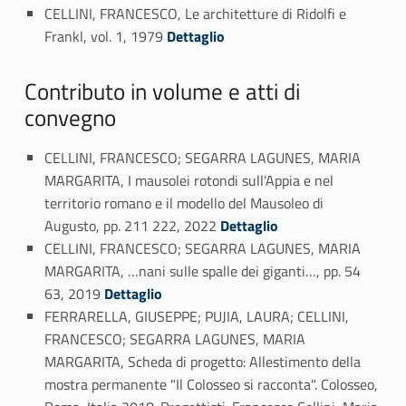
CELLINI, FRANCESCO, Le architetture di Ridolfi e
Link identifier #identifier_person_15271-42
Frankl, vol. 1, 1979
Dettaglio
Contributo in volume e atti di
convegno
CELLINI, FRANCESCO; SEGARRA LAGUNES, MARIA
MARGARITA, I mausolei rotondi sull'Appia e nel
territorio romano e il modello del Mausoleo di
Link identifier #identifier_person_61121-43
Augusto, pp. 211 222, 2022
Dettaglio
CELLINI, FRANCESCO; SEGARRA LAGUNES, MARIA
MARGARITA, …nani sulle spalle dei giganti…, pp. 54
Link identifier #identifier_person_129341-44
63, 2019
Dettaglio
FERRARELLA, GIUSEPPE; PUJIA, LAURA; CELLINI,
FRANCESCO; SEGARRA LAGUNES, MARIA
MARGARITA, Scheda di progetto: Allestimento della
mostra permanente "Il Colosseo si racconta". Colosseo,