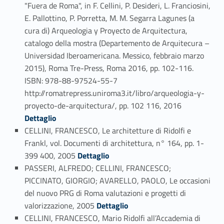
"Fuera de Roma", in F. Cellini, P. Desideri, L. Franciosini,
E. Pallottino, P. Porretta, M. M. Segarra Lagunes (a
cura di) Arqueologia y Proyecto de Arquitectura,
catalogo della mostra (Departemento de Arquitecura –
Universidad Iberoamericana. Messico, febbraio marzo
2015), Roma Tre-Press, Roma 2016, pp. 102-116.
ISBN: 978-88-97524-55-7
http://romatrepress.uniroma3.it/libro/arqueologia-y-
Link identifier #identifier_person_63378-32
proyecto-de-arquitectura/, pp. 102 116, 2016
Dettaglio
CELLINI, FRANCESCO, Le architetture di Ridolfi e
Frankl, vol. Documenti di architettura, n° 164, pp. 1-
Link identifier #identifier_person_23613-33
399 400, 2005
Dettaglio
PASSERI, ALFREDO; CELLINI, FRANCESCO;
PICCINATO, GIORGIO; AVARELLO, PAOLO, Le occasioni
del nuovo PRG di Roma valutazioni e progetti di
Link identifier #identifier_person_86860-34
valorizzazione, 2005
Dettaglio
CELLINI, FRANCESCO, Mario Ridolfi all’Accademia di