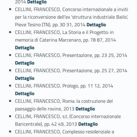
2014
Dettaglio
CELLINI, FRANCESCO, Concorso internazionale a inviti
per la riconversione dell'ex 'struttura industriale Bailo',
Link identifier #identifier_person_53365-53
Pieve Tesino (TN), pp. 30 31, 2014
Dettaglio
CELLINI, FRANCESCO, La Storia e il Progetto: in
Link identifier #identifier_person_95886-54
memoria di Caterina Marcenaro, pp. 78 87, 2014
Dettaglio
Link identifier #identifier_person_121814-55
CELLINI, FRANCESCO, Presentazione, pp. 23 25, 2014
Dettaglio
Link identifier #identifier_person_13238-56
CELLINI, FRANCESCO, Presentazione, pp. 25 27, 2014
Dettaglio
Link identifier #identifier_person_86377-57
CELLINI, FRANCESCO, Prologo, pp. 11 12, 2014
Dettaglio
CELLINI, FRANCESCO, Roma: la costruzione del
Link identifier #identifier_person_125154-58
paesaggio delle rovine, 2013
Dettaglio
CELLINI, FRANCESCO, s.t. (Concorso internazionale
Link identifier #identifier_person_90851-59
Baricentrale), pp. 42 49, 2013
Dettaglio
CELLINI, FRANCESCO, Complesso residenziale a
Link identifier #identifier_person_35281-60