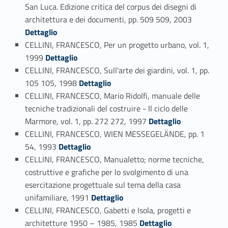
San Luca. Edizione critica del corpus dei disegni di
Link identifier #identifier_person_79178-35
architettura e dei documenti, pp. 509 509, 2003
Dettaglio
CELLINI, FRANCESCO, Per un progetto urbano, vol. 1,
Link identifier #identifier_person_140242-36
1999
Dettaglio
CELLINI, FRANCESCO, Sull'arte dei giardini, vol. 1, pp.
Link identifier #identifier_person_119286-37
105 105, 1998
Dettaglio
CELLINI, FRANCESCO, Mario Ridolfi, manuale delle
tecniche tradizionali del costruire - Il ciclo delle
Link identifier #identifier_person_75949-38
Marmore, vol. 1, pp. 272 272, 1997
Dettaglio
CELLINI, FRANCESCO, WIEN MESSEGELÄNDE, pp. 1
Link identifier #identifier_person_39070-39
54, 1993
Dettaglio
CELLINI, FRANCESCO, Manualetto; norme tecniche,
costruttive e grafiche per lo svolgimento di una
esercitazione progettuale sul tema della casa
Link identifier #identifier_person_73730-40
unifamiliare, 1991
Dettaglio
CELLINI, FRANCESCO, Gabetti e Isola, progetti e
Link identifier #identifier_person_14050-41
architetture 1950 – 1985, 1985
Dettaglio