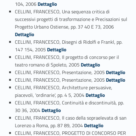
Link identifier #identifier_person_10048-83
104, 2006
Dettaglio
CELLINI, FRANCESCO, Una sequenza critica di
successivi progetti di trasformazione e Precisazioni sul
Link identifier #identifier_person_64403-84
Progetto Urbano Ostiense, pp. 37 40 E 73, 2006
Dettaglio
CELLINI, FRANCESCO, Disegni di Ridolfi e Frankl, pp.
Link identifier #identifier_person_177061-85
147 154, 2005
Dettaglio
CELLINI, FRANCESCO, Il progetto di concorso per il
Link identifier #identifier_person_3303-86
teatro romano di Spoleto, 2005
Dettaglio
Link identifier #identifier_person_82416-87
CELLINI, FRANCESCO, Presentazione, 2005
Dettaglio
Link identifier #identifier_person_64475-88
CELLINI, FRANCESCO, Presentazione, 2005
Dettaglio
CELLINI, FRANCESCO, Architetture persuasive,
Link identifier #identifier_person_178431-89
piacevoli, 'ordinarie', pp. 4 5, 2004
Dettaglio
CELLINI, FRANCESCO, Continuità e discontinuità, pp.
Link identifier #identifier_person_135782-90
30 36, 2004
Dettaglio
CELLINI, FRANCESCO, Il caso della sopraelevata di san
Link identifier #identifier_person_91547-91
Lorenzo a Roma, pp. 87 89, 2004
Dettaglio
CELLINI, FRANCESCO, PROGETTO DI CONCORSO PER