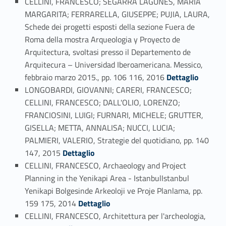
CELLINI, FRANCESCO; SEGARRA LAGUNES, MARIA
MARGARITA; FERRARELLA, GIUSEPPE; PUJIA, LAURA,
Schede dei progetti esposti della sezione Fuera de
Roma della mostra Arqueologia y Proyecto de
Arquitectura, svoltasi presso il Departemento de
Arquitecura – Universidad Iberoamericana. Messico,
Link identifier #identifier_person_84438-49
febbraio marzo 2015., pp. 106 116, 2016
Dettaglio
LONGOBARDI, GIOVANNI; CARERI, FRANCESCO;
CELLINI, FRANCESCO; DALL'OLIO, LORENZO;
FRANCIOSINI, LUIGI; FURNARI, MICHELE; GRUTTER,
GISELLA; METTA, ANNALISA; NUCCI, LUCIA;
PALMIERI, VALERIO, Strategie del quotidiano, pp. 140
Link identifier #identifier_person_174065-50
147, 2015
Dettaglio
CELLINI, FRANCESCO, Archaeology and Project
Planning in the Yenikapi Area - IstanbulIstanbul
Yenikapi Bolgesinde Arkeoloji ve Proje Planlama, pp.
Link identifier #identifier_person_26981-51
159 175, 2014
Dettaglio
CELLINI, FRANCESCO, Architettura per l'archeologia,
Link identifier #identifier_person_167694-52