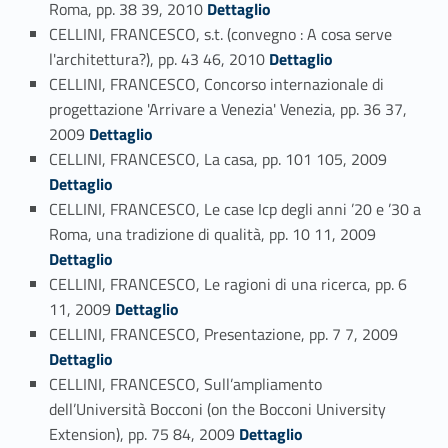
Link identifier #identifier_person_15718-67
Roma, pp. 38 39, 2010
Dettaglio
CELLINI, FRANCESCO, s.t. (convegno : A cosa serve
Link identifier #identifier_person_181898-68
l'architettura?), pp. 43 46, 2010
Dettaglio
CELLINI, FRANCESCO, Concorso internazionale di
progettazione 'Arrivare a Venezia' Venezia, pp. 36 37,
Link identifier #identifier_person_1440-69
2009
Dettaglio
Link identifier #identifier_person_4591-70
CELLINI, FRANCESCO, La casa, pp. 101 105, 2009
Dettaglio
CELLINI, FRANCESCO, Le case Icp degli anni ’20 e ’30 a
Link identifier #identifier_person_88234-71
Roma, una tradizione di qualità, pp. 10 11, 2009
Dettaglio
CELLINI, FRANCESCO, Le ragioni di una ricerca, pp. 6
Link identifier #identifier_person_59326-72
11, 2009
Dettaglio
Link identifier #identifier_person_146504-73
CELLINI, FRANCESCO, Presentazione, pp. 7 7, 2009
Dettaglio
CELLINI, FRANCESCO, Sull’ampliamento
dell’Università Bocconi (on the Bocconi University
Link identifier #identifier_person_195654-74
Extension), pp. 75 84, 2009
Dettaglio