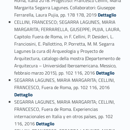
Roma, Italia 2018. Progettisti: Francesco Cellini, Maria
Margarita Segarra Lagunes. Collaboratori: Giuseppe
Link identifier #identifier_person_170521-45
Ferrarella, Laura Pujia, pp. 178 178, 2019
Dettaglio
CELLINI, FRANCESCO; SEGARRA LAGUNES, MARIA
MARGARITA; FERRARELLA, GIUSEPPE; PUJIA, LAURA,
Capitolo: Fuera de Roma, in F. Cellini, P. Desideri, L.
Franciosini, E. Pallottino, P. Porretta, M. M. Segarra
Lagunes (a cura di) Arqueologia y Proyecto de
Arquitectura, catalogo della mostra (Departemento de
Arquitecura – Universidad Iberoamericana. Messico,
Link identifier #identifier_person_62063-46
febbraio marzo 2015), pp. 102 116, 2016
Dettaglio
SEGARRA LAGUNES, MARIA MARGARITA; CELLINI,
Link identifier #identifier_person_99683-47
FRANCESCO, Fuera de Roma, pp. 102 116, 2016
Dettaglio
SEGARRA LAGUNES, MARIA MARGARITA; CELLINI,
FRANCESCO, Fuera de Roma. Experiencias
internacionales en Italia y en otros países, pp. 102
Link identifier #identifier_person_23586-48
116, 2016
Dettaglio