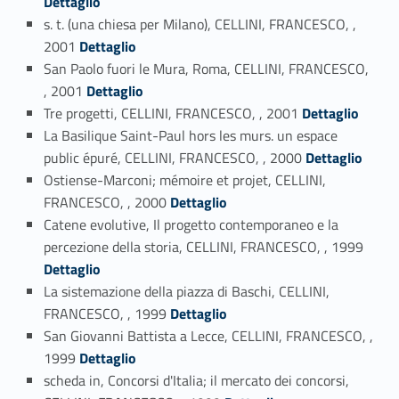
Dettaglio
s. t. (una chiesa per Milano), CELLINI, FRANCESCO, ,
Link identifier #identifier_person_193242-19
2001
Dettaglio
San Paolo fuori le Mura, Roma, CELLINI, FRANCESCO,
Link identifier #identifier_person_59552-20
, 2001
Dettaglio
Link identifier #identifier_person_132612-21
Tre progetti, CELLINI, FRANCESCO, , 2001
Dettaglio
La Basilique Saint-Paul hors les murs. un espace
Link identifier #identifier_person_191645-22
public épuré, CELLINI, FRANCESCO, , 2000
Dettaglio
Ostiense-Marconi; mémoire et projet, CELLINI,
Link identifier #identifier_person_184590-23
FRANCESCO, , 2000
Dettaglio
Catene evolutive, Il progetto contemporaneo e la
Link identifier #identifier_person_93730-24
percezione della storia, CELLINI, FRANCESCO, , 1999
Dettaglio
La sistemazione della piazza di Baschi, CELLINI,
Link identifier #identifier_person_164472-25
FRANCESCO, , 1999
Dettaglio
San Giovanni Battista a Lecce, CELLINI, FRANCESCO, ,
Link identifier #identifier_person_47612-26
1999
Dettaglio
scheda in, Concorsi d'Italia; il mercato dei concorsi,
Link identifier #identifier_person_30080-27