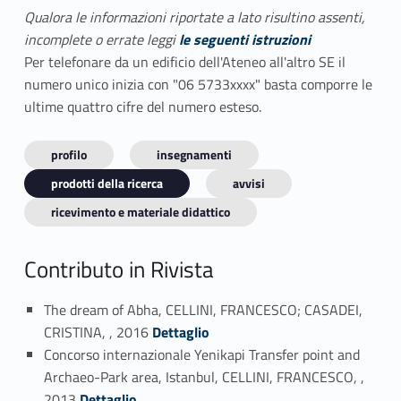
Qualora le informazioni riportate a lato risultino assenti,
incomplete o errate leggi
le seguenti istruzioni
Per telefonare da un edificio dell'Ateneo all'altro SE il
numero unico inizia con "06 5733xxxx" basta comporre le
ultime quattro cifre del numero esteso.
profilo
insegnamenti
prodotti della ricerca
avvisi
ricevimento e materiale didattico
Contributo in Rivista
The dream of Abha, CELLINI, FRANCESCO; CASADEI,
Link identifier #identifier_person_46312-1
CRISTINA, , 2016
Dettaglio
Concorso internazionale Yenikapi Transfer point and
Archaeo-Park area, Istanbul, CELLINI, FRANCESCO, ,
Link identifier #identifier_person_60469-2
2013
Dettaglio