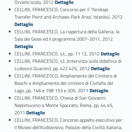
Orvieto scalo, 2012
Dettaglio
CELLINI, FRANCESCO, Concorso per il 'Yenikapi
Link identifier #identifier_person_157413-61
Transfer Point and Archaeo-Park Area', Istanbul, 2012
Dettaglio
CELLINI, FRANCESCO, La riapertura della Galleria, la
Link identifier #identifier_person_133269-62
Sala dei Gessi ed il programma 2007-2011, 2012
Dettaglio
Link identifier #identifier_person_92476-63
CELLINI, FRANCESCO, s.t., pp. 11 12, 2012
Dettaglio
CELLINI, FRANCESCO, s.t. (intervista sulla didattica di
Link identifier #identifier_person_42839-64
Ludovico Quaroni), pp. 422 425, 2012
Dettaglio
CELLINI, FRANCESCO, Ampliamento del Cimitero di
Baschi e Ampliamento del cimitero di Civitella del
Link identifier #identifier_person_164615-65
Lago, pp. 146 e 198 153 e 205, 2011
Dettaglio
CELLINI, FRANCESCO, Chiesa di San Giovanni
Nepomuceno a Monte Spaccato, Roma, pp. 44 45,
Link identifier #identifier_person_136577-66
2011
Dettaglio
CELLINI, FRANCESCO, Concorso appalto esecutivo per
il Museo dell'Audiovisivo, Palazzo della Civiltà Italiana,