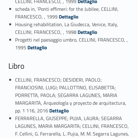
CELLINI, FRANCESCO, , 1999
Dettaglio
scheda in, 'Ponti effimeri: for the Jubilee, CELLINI,
Link identifier #identifier_person_61971-28
FRANCESCO, , 1999
Dettaglio
Housing rehabilitation, La Giudecca, Venice, Italy,
Link identifier #identifier_person_81665-29
CELLINI, FRANCESCO, , 1998
Dettaglio
Progetti nel paesaggio umbro, CELLINI, FRANCESCO, ,
Link identifier #identifier_person_42495-30
1995
Dettaglio
Libro
CELLINI, FRANCESCO; DESIDERI, PAOLO;
FRANCIOSINI, LUIGI; PALLOTTINO, ELISABETTA;
PORRETTA, PAOLA; SEGARRA LAGUNES, MARIA
MARGARITA, Arqueología y proyecto de arquitectura,
Link identifier #identifier_person_159685-31
pp. 1 116, 2016
Dettaglio
FERRARELLA, GIUSEPPE; PUJIA, LAURA; SEGARRA
LAGUNES, MARIA MARGARITA; CELLINI, FRANCESCO,
F. Cellini, G. Ferrarella, L. Pujia, M. M. Segarra Lagunes,