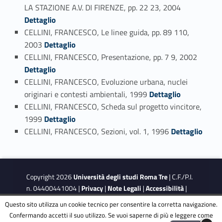
Link identifier #identifier_person_23187-92
LA STAZIONE A.V. DI FIRENZE, pp. 22 23, 2004
Dettaglio
CELLINI, FRANCESCO, Le linee guida, pp. 89 110,
Link identifier #identifier_person_138100-93
2003
Dettaglio
Link identifier #identifier_person_35571-94
CELLINI, FRANCESCO, Presentazione, pp. 7 9, 2002
Dettaglio
CELLINI, FRANCESCO, Evoluzione urbana, nuclei
Link identifier #identifier_person_59013-95
originari e contesti ambientali, 1999
Dettaglio
CELLINI, FRANCESCO, Scheda sul progetto vincitore,
Link identifier #identifier_person_32803-96
1999
Dettaglio
Link identifier #identifier_person_60358-97
CELLINI, FRANCESCO, Sezioni, vol. 1, 1996
Dettaglio
Copyright 2026
Università degli studi Roma Tre
| C.F./P.I.
n. 04400441004 |
Privacy
|
Note Legali
|
Accessibilità
|
Obiettivi di accessibilità
|
Dichiarazione di accessibilità
Questo sito utilizza un cookie tecnico per consentire la corretta navigazione.
Confermando accetti il suo utilizzo. Se vuoi saperne di più e leggere come