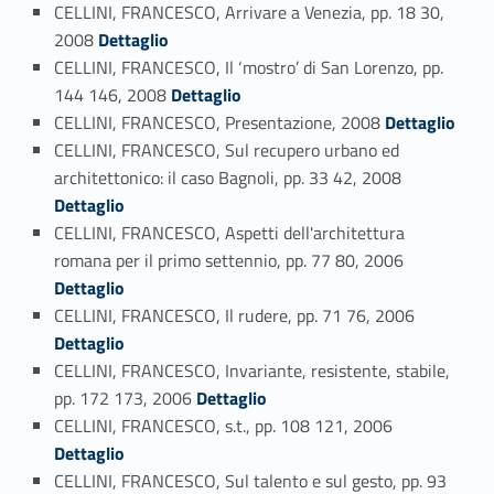
CELLINI, FRANCESCO, Arrivare a Venezia, pp. 18 30,
Link identifier #identifier_person_39570-75
2008
Dettaglio
CELLINI, FRANCESCO, Il ‘mostro’ di San Lorenzo, pp.
Link identifier #identifier_person_9870-76
144 146, 2008
Dettaglio
Link identifier #identifier_person_63102-77
CELLINI, FRANCESCO, Presentazione, 2008
Dettaglio
CELLINI, FRANCESCO, Sul recupero urbano ed
Link identifier #identifier_person_72840-78
architettonico: il caso Bagnoli, pp. 33 42, 2008
Dettaglio
CELLINI, FRANCESCO, Aspetti dell'architettura
Link identifier #identifier_person_30812-79
romana per il primo settennio, pp. 77 80, 2006
Dettaglio
Link identifier #identifier_person_143709-80
CELLINI, FRANCESCO, Il rudere, pp. 71 76, 2006
Dettaglio
CELLINI, FRANCESCO, Invariante, resistente, stabile,
Link identifier #identifier_person_185318-81
pp. 172 173, 2006
Dettaglio
Link identifier #identifier_person_134565-82
CELLINI, FRANCESCO, s.t., pp. 108 121, 2006
Dettaglio
CELLINI, FRANCESCO, Sul talento e sul gesto, pp. 93