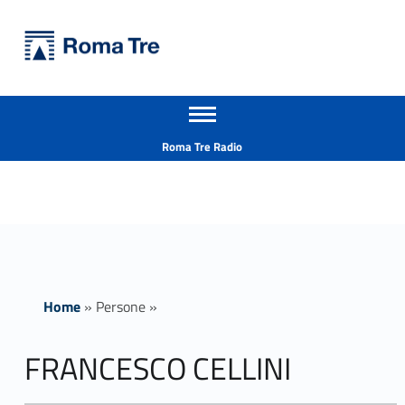
Primary Menu
Università Roma Tre
FRANCESCO CELLINI ricerca - Università Roma Tre
Apri il menu secondario
L’Università degli Studi Roma Tre è un’università giovane e per giovani, è nata nel 1992 ed è rapidamente cresciuta sia in termini di studenti che di corsi di studio offerti. Sono attivi 13 dipartimenti che offrono corsi di Laurea, Laurea magistrale, Master, Corsi di perfezionamento, Dottorati di ricerca e Scuole di specializzazione
Header info sidebar
Roma Tre Radio
Home
»
Persone
»
FRANCESCO CELLINI