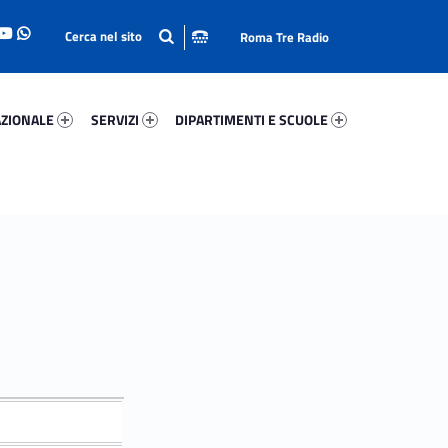
Roma Tre Radio
onale 36168-93
Servizi 5187-114
Dipartimenti E Scuole 36142-140
ZIONALE
SERVIZI
DIPARTIMENTI E SCUOLE