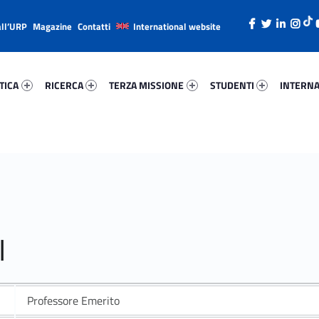
all’URP
Magazine
Contatti
International website
ica 64915-26
Ricerca 80497-38
Terza Missione 52939-49
Studenti 55829-66
Internazi
TICA
RICERCA
TERZA MISSIONE
STUDENTI
INTERNA
I
Professore Emerito