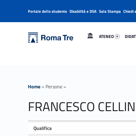
Portale dello studente
Disabilità e DSA
Sala Stampa
Chiedi 
Header info sidebar
Primary Menu
Ateneo 97404-1
Didatt
Università Roma Tre
FRANCESCO CELLINI - Università Roma Tre
ATENEO
DIDAT
L’Università degli Studi Roma Tre è un’università giovane e per giovani, è nata nel 1992 ed è rapidamente cresciuta sia in termini di studenti che di corsi di studio offerti. Sono attivi 13 dipartimenti che offrono corsi di Laurea, Laurea magistrale, Master, Corsi di perfezionamento, Dottorati di ricerca e Scuole di specializzazione
Home
»
Persone
»
FRANCESCO CELLIN
Qualifica