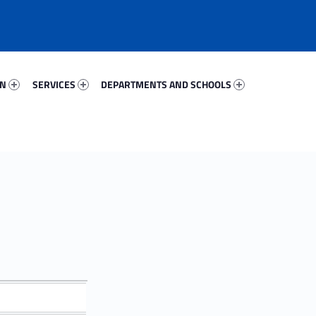
56497-67
Services 94837-81
Departments And Schools 53734-96
ON
SERVICES
DEPARTMENTS AND SCHOOLS