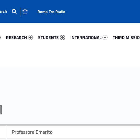
Roma Tre Radio
58-15
Research 98122-24
Students 85367-33
International 4069-50
Third Mission 
RESEARCH
STUDENTS
INTERNATIONAL
THIRD MISSI
I
Professore Emerito